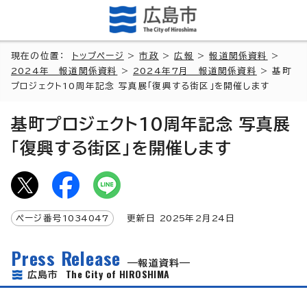
現在の位置：
トップページ
>
市政
>
広報
>
報道関係資料
>
2024年 報道関係資料
>
2024年7月 報道関係資料
> 基町
プロジェクト10周年記念 写真展「復興する街区」を開催します
基町プロジェクト10周年記念 写真展
「復興する街区」を開催します
ページ番号
1034047
更新日
2025
年2月
24
日
Press Release
報道資料
The City of HIROSHIMA
広島市