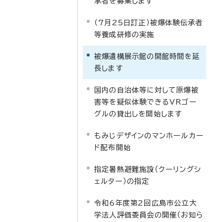
承者を募集します
（7月25日訂正）被爆体験伝承者
等養成研修の実施
被爆遺構展示館の開館時間を延
長します
国内の自治体等に対して原爆被
害等を疑似体験できるVRゴー
グルの貸出しを開始します
もみじデザインのマンホールカー
ド配布開始
指定暑熱避難施設（クーリングシ
ェルター）の指定
令和6年度第2回広島市公立大
学法人評価委員会の開催（お知ら