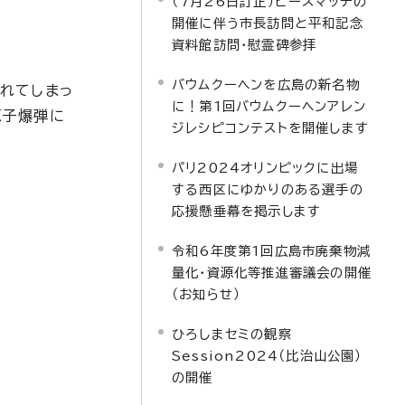
（7月26日訂正）ピースマッチの
開催に伴う市長訪問と平和記念
資料館訪問・慰霊碑参拝
バウムクーヘンを広島の新名物
れてしまっ
に！第1回バウムクーヘンアレン
原子爆弾に
ジレシピコンテストを開催します
。
パリ2024オリンピックに出場
する西区にゆかりのある選手の
応援懸垂幕を掲示します
令和6年度第1回広島市廃棄物減
量化・資源化等推進審議会の開催
（お知らせ）
ひろしまセミの観察
Session2024（比治山公園）
の開催