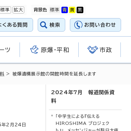
標準
拡大
背景色
よくある質問
検索
お問い合わせ
ーツ
原爆・平和
市政
資料
> 被爆遺構展示館の開館時間を延長します
2024年7月 報道関係資
料
「中学生による『伝える
HIROSHIMA プロジェク
5
年2月
24
日
ト』」 メッセンジャーが駐日大使