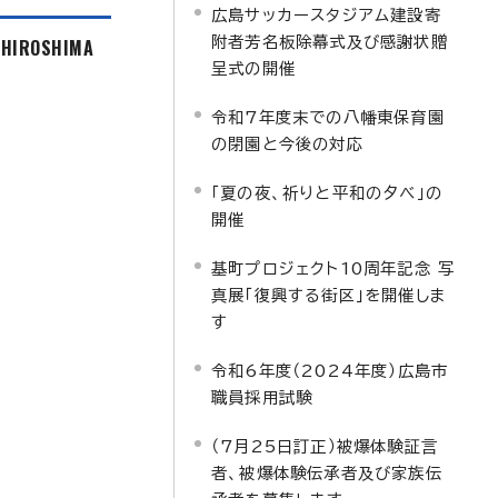
広島サッカースタジアム建設寄
附者芳名板除幕式及び感謝状贈
f HIROSHIMA
呈式の開催
令和7年度末での八幡東保育園
の閉園と今後の対応
「夏の夜、祈りと平和の夕べ」の
開催
基町プロジェクト10周年記念 写
真展「復興する街区」を開催しま
す
令和6年度（2024年度）広島市
職員採用試験
（7月25日訂正）被爆体験証言
者、被爆体験伝承者及び家族伝