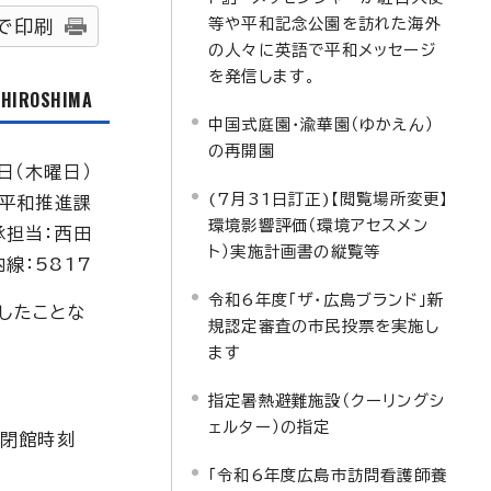
等や平和記念公園を訪れた海外
で印刷
の人々に英語で平和メッセージ
を発信します。
f HIROSHIMA
中国式庭園・渝華園（ゆかえん）
の再開園
日（木曜日）
(7月31日訂正)【閲覧場所変更】
平和推進課
環境影響評価（環境アセスメン
承担当：西田
ト）実施計画書の縦覧等
内線：5817
令和6年度「ザ・広島ブランド」新
したことな
規認定審査の市民投票を実施し
ます
指定暑熱避難施設（クーリングシ
ェルター）の指定
の閉館時刻
「令和6年度広島市訪問看護師養