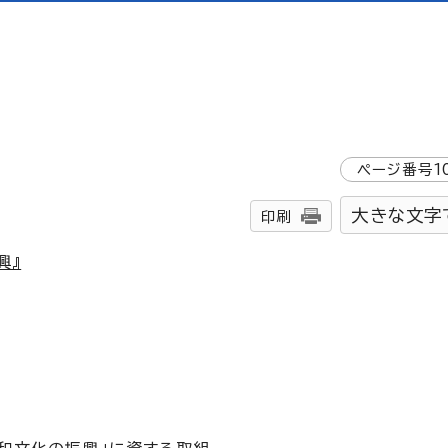
ページ番号
1
大きな文字
印刷
興』