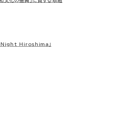
平和文化の振興」に資する取組
ght Hiroshima」