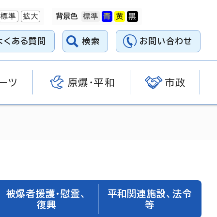
標準
拡大
背景色
よくある質問
検索
お問い合わせ
ーツ
原爆・平和
市政
被爆者援護・慰霊、
平和関連施設、法令
復興
等