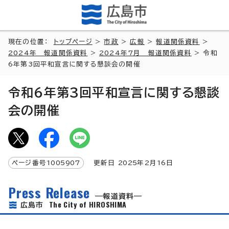
現在の位置：
トップページ
>
市政
>
広報
>
報道関係資料
>
2024年 報道関係資料
>
2024年7月 報道関係資料
> 令和
6年第3回平和宣言に関する懇談会の開催
令和6年第3回平和宣言に関する懇談
会の開催
ページ番号
1005907
更新日
2025
年2月
16
日
Press Release
報道資料
The City of HIROSHIMA
広島市