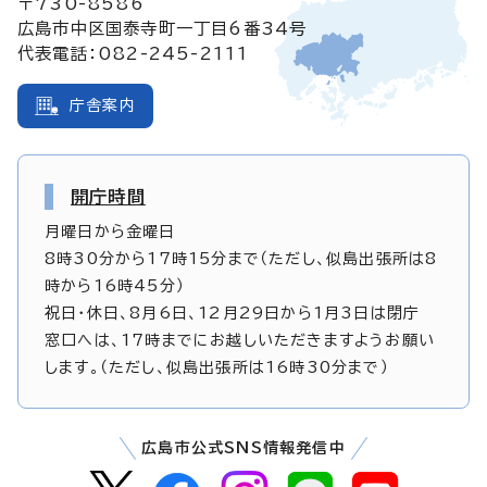
〒730-8586
広島市中区国泰寺町一丁目6番34号
代表電話：082-245-2111
庁舎案内
開庁時間
月曜日から金曜日
8時30分から17時15分まで（ただし、似島出張所は8
時から16時45分）
祝日・休日、8月6日、12月29日から1月3日は閉庁
窓口へは、17時までにお越しいただきますようお願い
します。（ただし、似島出張所は16時30分まで）
広島市公式SNS情報発信中