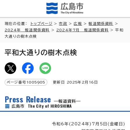
現在の位置：
トップページ
>
市政
>
広報
>
報道関係資料
>
2024年 報道関係資料
>
2024年7月 報道関係資料
> 平和
大通りの樹木点検
平和大通りの樹木点検
ページ番号
1005905
更新日
2025
年2月
16
日
Press Release
報道資料
The City of HIROSHIMA
広島市
令和6年(2024年)7月5日(金曜日)