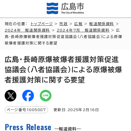
現在の位置：
トップページ
>
市政
>
広報
>
報道関係資料
>
2024年 報道関係資料
>
2024年7月 報道関係資料
> 広
島・長崎原爆被爆者援護対策促進協議会（八者協議会）による原爆
被爆者援護対策に関する要望
広島・長崎原爆被爆者援護対策促進
協議会（八者協議会）による原爆被爆
者援護対策に関する要望
ページ番号
1005887
更新日
2025
年2月
16
日
Press Release
報道資料