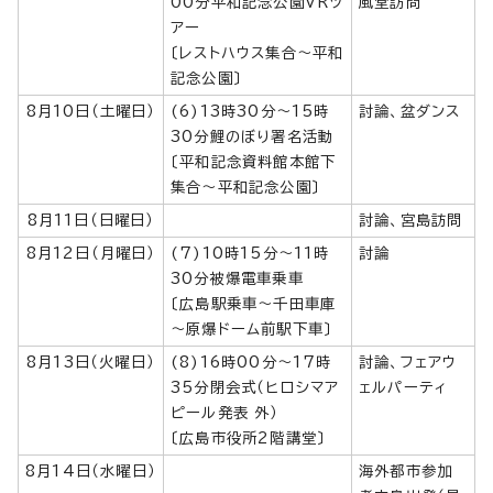
00分平和記念公園VRツ
風堂訪問
アー
〔レストハウス集合～平和
記念公園〕
8月10日（土曜日）
(6)13時30分～15時
討論、盆ダンス
30分鯉のぼり署名活動
〔平和記念資料館本館下
集合～平和記念公園〕
8月11日（日曜日）
討論、宮島訪問
8月12日（月曜日）
(7)10時15分～11時
討論
30分被爆電車乗車
〔広島駅乗車～千田車庫
～原爆ドーム前駅下車〕
8月13日（火曜日）
(8)16時00分～17時
討論、フェアウ
35分閉会式（ヒロシマア
ェルパーティ
ピール発表 外）
〔広島市役所2階講堂〕
8月14日（水曜日）
海外都市参加