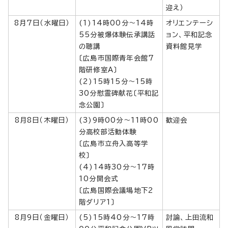
迎え）
8月7日（水曜日）
(1)14時00分～14時
オリエンテーシ
55分被爆体験伝承講話
ョン、平和記念
の聴講
資料館見学
〔広島市国際青年会館7
階研修室A〕
(2)15時15分～15時
30分慰霊碑献花〔平和記
念公園〕
8月8日（木曜日）
(3)9時00分～11時00
歓迎会
分高校部活動体験
〔広島市立舟入高等学
校〕
(4)14時30分～17時
10分開会式
〔広島国際会議場地下2
階ダリア1〕
8月9日（金曜日）
(5)15時40分～17時
討論、上田流和