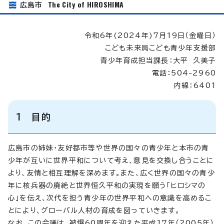
The City of HIROSHIMA
広島市
令和6年(2024年)7月19日（金曜日）
こども未来局こども青少年支援部
青少年育成担当課長：大平 久美子
電話：504-2960
内線：6401
1 目的
広島市の姉妹・友好都市等や世界の国々の青少年と本市の青
少年が互いに世界平和について考え、意見を交換し合うことに
より、友情と相互理解を深めます。また、広く世界の国々の青少
年に核兵器の廃絶と世界恒久平和の実現を願う「ヒロシマの
心」を伝え、次代を担う青少年の世界平和への意識を高めるこ
とにより、グローバル人材の育成を図っていきます。
なお、この会議は、被爆60周年を迎えた平成17年（2005年）