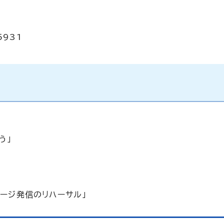
931
う」
ージ発信のリハーサル」