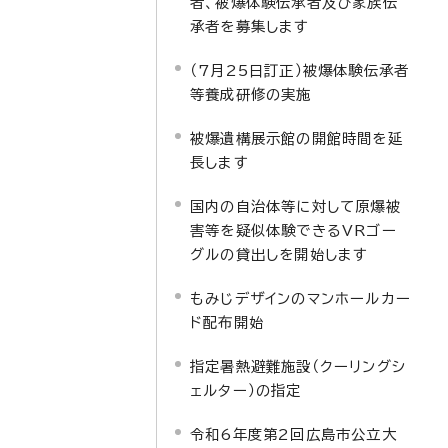
者、被爆体験伝承者及び家族伝
承者を募集します
（7月25日訂正）被爆体験伝承者
等養成研修の実施
被爆遺構展示館の開館時間を延
長します
国内の自治体等に対して原爆被
害等を疑似体験できるVRゴー
グルの貸出しを開始します
もみじデザインのマンホールカー
ド配布開始
指定暑熱避難施設（クーリングシ
ェルター）の指定
令和6年度第2回広島市公立大