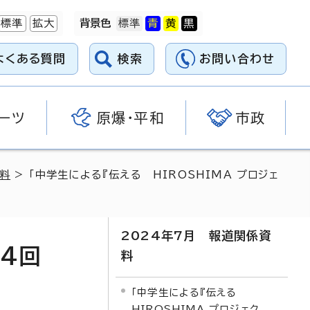
標準
拡大
背景色
よくある質問
検索
お問い合わせ
ーツ
原爆・平和
市政
資料
> 「中学生による『伝える HIROSHIMA プロジェ
2024年7月 報道関係資
第4回
料
「中学生による『伝える
HIROSHIMA プロジェク