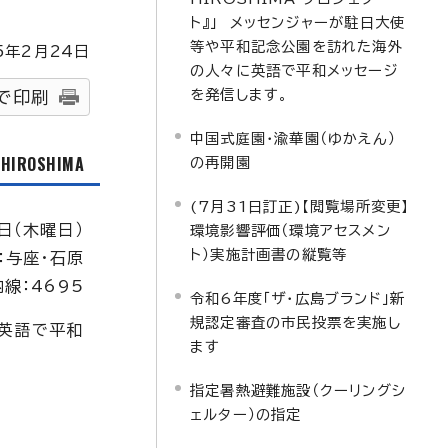
ト』」 メッセンジャーが駐日大使
等や平和記念公園を訪れた海外
5
年2月
24
日
の人々に英語で平和メッセージ
を発信します。
で印刷
中国式庭園・渝華園（ゆかえん）
f HIROSHIMA
の再開園
(7月31日訂正)【閲覧場所変更】
日（木曜日）
環境影響評価（環境アセスメン
ト）実施計画書の縦覧等
：与座・石原
線：4695
令和6年度「ザ・広島ブランド」新
規認定審査の市民投票を実施し
、英語で平和
ます
指定暑熱避難施設（クーリングシ
ェルター）の指定