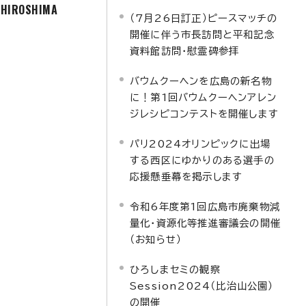
f HIROSHIMA
（7月26日訂正）ピースマッチの
開催に伴う市長訪問と平和記念
資料館訪問・慰霊碑参拝
バウムクーヘンを広島の新名物
に！第1回バウムクーヘンアレン
ジレシピコンテストを開催します
パリ2024オリンピックに出場
する西区にゆかりのある選手の
応援懸垂幕を掲示します
令和6年度第1回広島市廃棄物減
量化・資源化等推進審議会の開催
（お知らせ）
ひろしまセミの観察
Session2024（比治山公園）
の開催