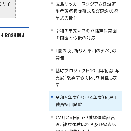
のサイ
広島サッカースタジアム建設寄
附者芳名板除幕式及び感謝状贈
呈式の開催
令和7年度末での八幡東保育園
f HIROSHIMA
の閉園と今後の対応
「夏の夜、祈りと平和の夕べ」の
開催
基町プロジェクト10周年記念 写
真展「復興する街区」を開催しま
す
令和6年度（2024年度）広島市
職員採用試験
（7月25日訂正）被爆体験証言
者、被爆体験伝承者及び家族伝