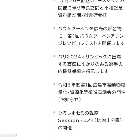
（7月26日訂正）ピースマッチの
開催に伴う市長訪問と平和記念
資料館訪問・慰霊碑参拝
バウムクーヘンを広島の新名物
に！第1回バウムクーヘンアレン
ジレシピコンテストを開催します
パリ2024オリンピックに出場
する西区にゆかりのある選手の
応援懸垂幕を掲示します
令和6年度第1回広島市廃棄物減
量化・資源化等推進審議会の開催
（お知らせ）
ひろしまセミの観察
Session2024（比治山公園）
の開催