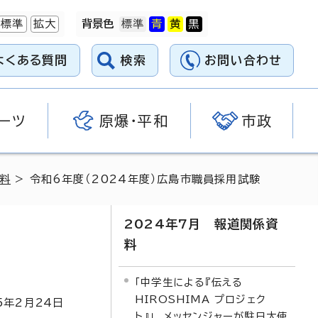
標準
拡大
背景色
よくある質問
検索
お問い合わせ
ーツ
原爆・平和
市政
資料
> 令和6年度（2024年度）広島市職員採用試験
2024年7月 報道関係資
料
「中学生による『伝える
HIROSHIMA プロジェク
5
年2月
24
日
ト』」 メッセンジャーが駐日大使