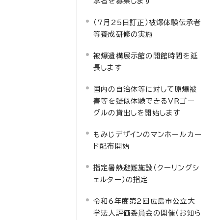
承者を募集します
（7月25日訂正）被爆体験伝承者
等養成研修の実施
被爆遺構展示館の開館時間を延
長します
国内の自治体等に対して原爆被
害等を疑似体験できるVRゴー
グルの貸出しを開始します
もみじデザインのマンホールカー
ド配布開始
指定暑熱避難施設（クーリングシ
ェルター）の指定
令和6年度第2回広島市公立大
学法人評価委員会の開催（お知ら