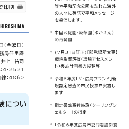
等や平和記念公園を訪れた海外
で印刷
の人々に英語で平和メッセージ
を発信します。
f HIROSHIMA
中国式庭園・渝華園（ゆかえん）
の再開園
日（金曜日）
(7月31日訂正)【閲覧場所変更】
務局任用課
環境影響評価（環境アセスメン
：井上 祐司
ト）実施計画書の縦覧等
04-2521
内線：4860
令和6年度「ザ・広島ブランド」新
規認定審査の市民投票を実施し
ます
試験につい
指定暑熱避難施設（クーリングシ
ェルター）の指定
「令和6年度広島市訪問看護師養