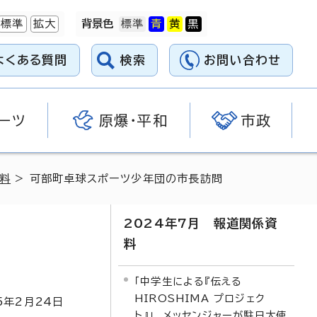
標準
拡大
背景色
よくある質問
検索
お問い合わせ
ーツ
原爆・平和
市政
資料
> 可部町卓球スポーツ少年団の市長訪問
2024年7月 報道関係資
料
「中学生による『伝える
HIROSHIMA プロジェク
5
年2月
24
日
ト』」 メッセンジャーが駐日大使