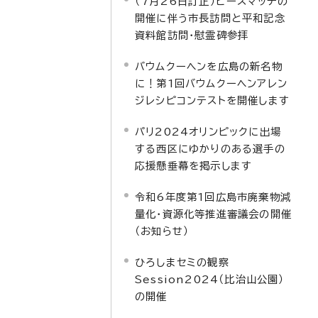
（7月26日訂正）ピースマッチの
開催に伴う市長訪問と平和記念
資料館訪問・慰霊碑参拝
バウムクーヘンを広島の新名物
に！第1回バウムクーヘンアレン
ジレシピコンテストを開催します
パリ2024オリンピックに出場
する西区にゆかりのある選手の
応援懸垂幕を掲示します
令和6年度第1回広島市廃棄物減
量化・資源化等推進審議会の開催
（お知らせ）
ひろしまセミの観察
Session2024（比治山公園）
の開催