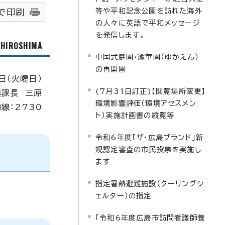
等や平和記念公園を訪れた海外
で印刷
の人々に英語で平和メッセージ
を発信します。
f HIROSHIMA
中国式庭園・渝華園（ゆかえん）
の再開園
日（火曜日）
(7月31日訂正)【閲覧場所変更】
興課長 三原
環境影響評価（環境アセスメン
内線：2730
ト）実施計画書の縦覧等
令和6年度「ザ・広島ブランド」新
規認定審査の市民投票を実施し
ます
指定暑熱避難施設（クーリングシ
ェルター）の指定
「令和6年度広島市訪問看護師養