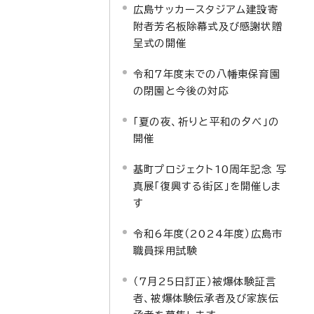
広島サッカースタジアム建設寄
附者芳名板除幕式及び感謝状贈
呈式の開催
令和7年度末での八幡東保育園
の閉園と今後の対応
「夏の夜、祈りと平和の夕べ」の
開催
基町プロジェクト10周年記念 写
真展「復興する街区」を開催しま
す
令和6年度（2024年度）広島市
職員採用試験
（7月25日訂正）被爆体験証言
者、被爆体験伝承者及び家族伝