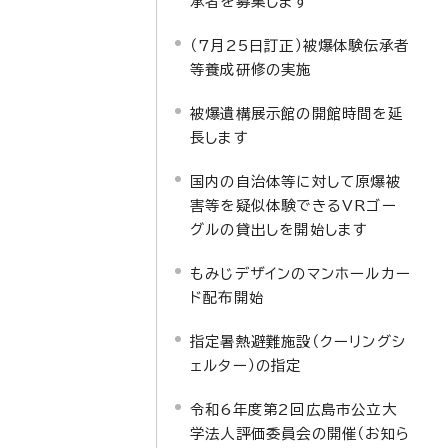
承者を募集します
（7月25日訂正）被爆体験伝承者
等養成研修の実施
被爆遺構展示館の開館時間を延
長します
国内の自治体等に対して原爆被
害等を疑似体験できるVRゴー
グルの貸出しを開始します
もみじデザインのマンホールカー
ド配布開始
指定暑熱避難施設（クーリングシ
ェルター）の指定
令和6年度第2回広島市公立大
学法人評価委員会の開催（お知ら