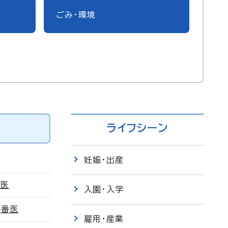
ごみ・環境
ライフシーン
妊娠・出産
力医
入園・入学
当番医
雇用・産業