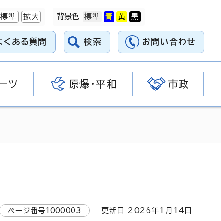
標準
拡大
背景色
よくある質問
検索
お問い合わせ
ーツ
原爆・平和
市政
ページ番号
1000003
更新日
2026
年1月
14
日