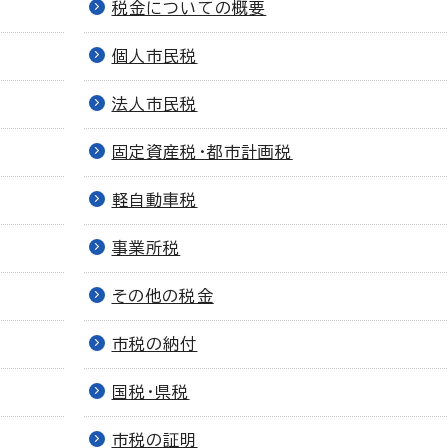
税金についての概要
個人市民税
法人市民税
固定資産税・都市計画税
軽自動車税
事業所税
その他の税金
市税の納付
国税・県税
市税の証明