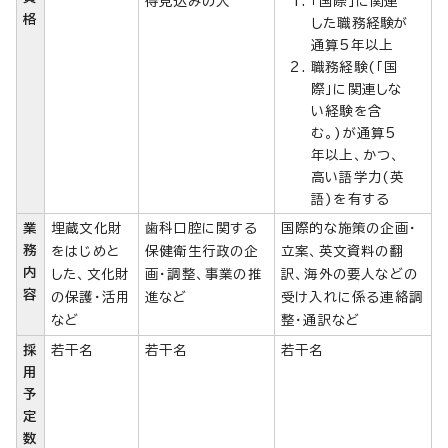
得見込みの人
「国際」に関連
格
した職務経験が
通算5年以上
職務経験(「国
際」に関連しな
い経験を含
む。)が通算5
年以上、かつ、
高い語学力(英
語)を有する
業
埋蔵文化財
歯科口腔に関する
国際的な施策の企画・
務
をはじめと
保健衛生行政の企
立案、英文資料の翻
内
した、文化財
画・調整、事業の推
訳、海外の要人などの
容
の保護・活用
進など
受け入れに係る連絡調
など
整・通訳など
採
若干名
若干名
若干名
用
予
定
数