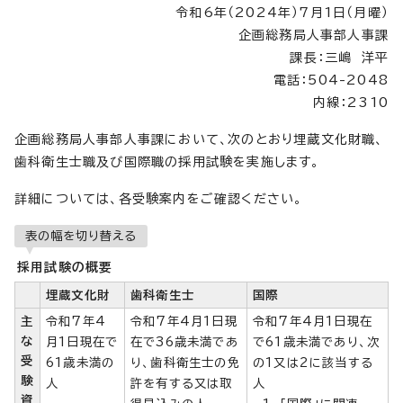
令和6年（2024年）7月1日（月曜）
企画総務局人事部人事課
課長：三嶋 洋平
電話：504-2048
内線：2310
企画総務局人事部人事課において、次のとおり埋蔵文化財職、
歯科衛生士職及び国際職の採用試験を実施します。
詳細については、各受験案内をご確認ください。
表の幅を切り替える
採用試験の概要
埋蔵文化財
歯科衛生士
国際
主
令和7年4
令和7年4月1日現
令和7年4月1日現在
な
月1日現在で
在で36歳未満であ
で61歳未満であり、次
受
61歳未満の
り、歯科衛生士の免
の1又は2に該当する
験
人
許を有する又は取
人
資