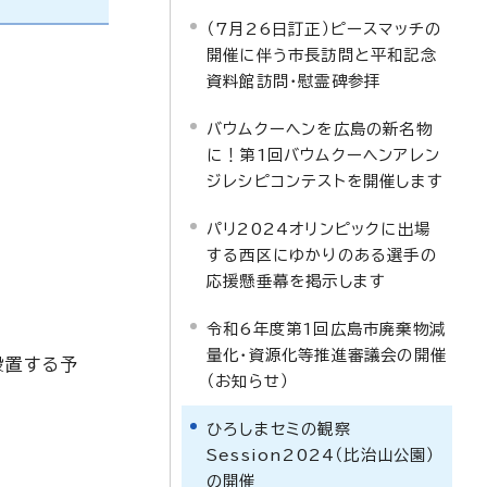
（7月26日訂正）ピースマッチの
開催に伴う市長訪問と平和記念
資料館訪問・慰霊碑参拝
バウムクーヘンを広島の新名物
に！第1回バウムクーヘンアレン
ジレシピコンテストを開催します
パリ2024オリンピックに出場
する西区にゆかりのある選手の
応援懸垂幕を掲示します
令和6年度第1回広島市廃棄物減
量化・資源化等推進審議会の開催
設置する予
（お知らせ）
ひろしまセミの観察
Session2024（比治山公園）
の開催