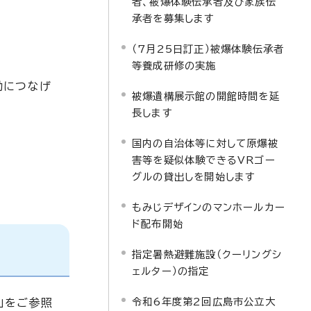
者、被爆体験伝承者及び家族伝
承者を募集します
（7月25日訂正）被爆体験伝承者
等養成研修の実施
動につなげ
被爆遺構展示館の開館時間を延
長します
国内の自治体等に対して原爆被
害等を疑似体験できるVRゴー
グルの貸出しを開始します
もみじデザインのマンホールカー
ド配布開始
指定暑熱避難施設（クーリングシ
ェルター）の指定
令和6年度第2回広島市公立大
）」をご参照