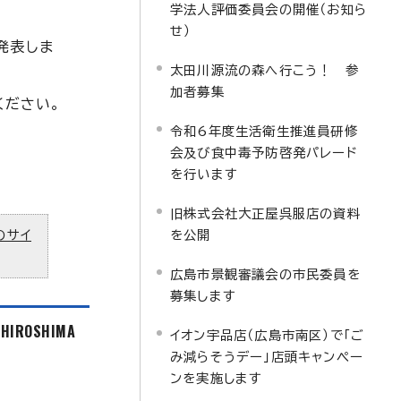
学法人評価委員会の開催（お知ら
せ）
発表しま
太田川源流の森へ行こう！ 参
加者募集
ください。
令和6年度生活衛生推進員研修
会及び食中毒予防啓発パレード
を行います
旧株式会社大正屋呉服店の資料
のサイ
を公開
広島市景観審議会の市民委員を
募集します
f HIROSHIMA
イオン宇品店（広島市南区）で「ご
み減らそうデー」店頭キャンペー
ンを実施します