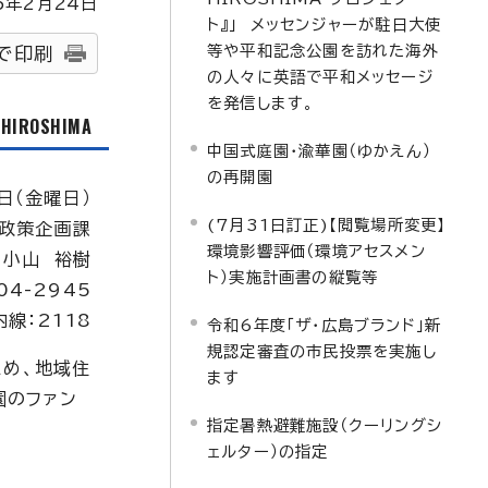
5
年2月
24
日
ト』」 メッセンジャーが駐日大使
等や平和記念公園を訪れた海外
で印刷
の人々に英語で平和メッセージ
を発信します。
f HIROSHIMA
中国式庭園・渝華園（ゆかえん）
の再開園
日（金曜日）
(7月31日訂正)【閲覧場所変更】
政策企画課
環境影響評価（環境アセスメン
：小山 裕樹
ト）実施計画書の縦覧等
04-2945
内線：2118
令和6年度「ザ・広島ブランド」新
規認定審査の市民投票を実施し
ため、地域住
ます
園のファン
指定暑熱避難施設（クーリングシ
ェルター）の指定