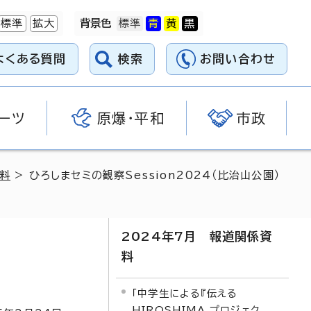
標準
拡大
背景色
よくある質問
検索
お問い合わせ
ーツ
原爆・平和
市政
資料
> ひろしまセミの観察Session2024（比治山公園）
2024年7月 報道関係資
料
「中学生による『伝える
HIROSHIMA プロジェク