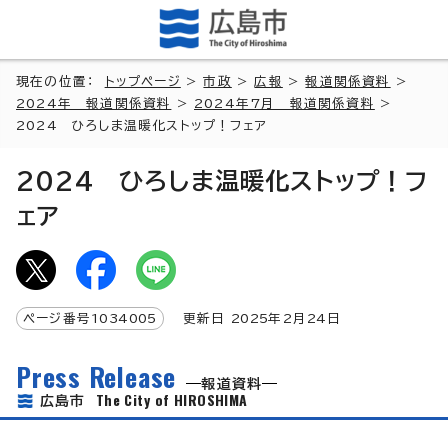
現在の位置：
トップページ
>
市政
>
広報
>
報道関係資料
>
2024年 報道関係資料
>
2024年7月 報道関係資料
>
2024 ひろしま温暖化ストップ！フェア
2024 ひろしま温暖化ストップ！フ
ェア
ページ番号
1034005
更新日
2025
年2月
24
日
Press Release
報道資料
The City of HIROSHIMA
広島市