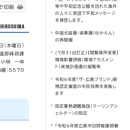
等や平和記念公園を訪れた海外
で印刷
の人々に英語で平和メッセージ
を発信します。
f HIROSHIMA
中国式庭園・渝華園（ゆかえん）
の再開園
日（木曜日）
(7月31日訂正)【閲覧場所変更】
進部緑政課
環境影響評価（環境アセスメン
：小林 一申
ト）実施計画書の縦覧等
内線：5570
令和6年度「ザ・広島ブランド」新
規認定審査の市民投票を実施し
ます
指定暑熱避難施設（クーリングシ
ェルター）の指定
「令和6年度広島市訪問看護師養