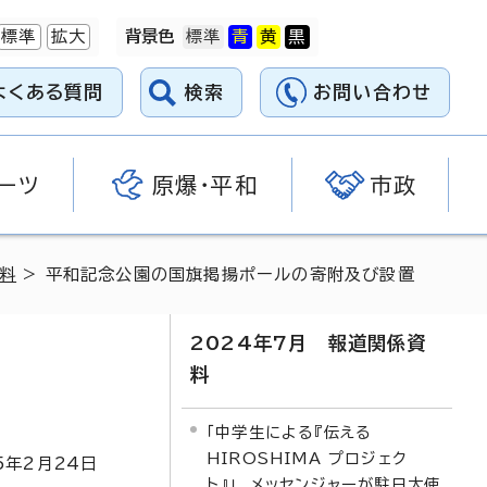
標準
拡大
背景色
よくある質問
検索
お問い合わせ
ーツ
原爆・平和
市政
資料
> 平和記念公園の国旗掲揚ポールの寄附及び設置
2024年7月 報道関係資
料
「中学生による『伝える
HIROSHIMA プロジェク
5
年2月
24
日
ト』」 メッセンジャーが駐日大使