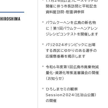
（7月26日訂正）ピースマッチの
開催に伴う市長訪問と平和記念
資料館訪問・慰霊碑参拝
f HIROSHIMA
バウムクーヘンを広島の新名物
に！第1回バウムクーヘンアレン
ジレシピコンテストを開催します
パリ2024オリンピックに出場
する西区にゆかりのある選手の
応援懸垂幕を掲示します
令和6年度第1回広島市廃棄物減
量化・資源化等推進審議会の開催
（お知らせ）
ひろしまセミの観察
Session2024（比治山公園）
の開催