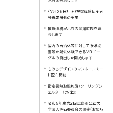
承者を募集します
（7月25日訂正）被爆体験伝承者
等養成研修の実施
被爆遺構展示館の開館時間を延
長します
国内の自治体等に対して原爆被
害等を疑似体験できるVRゴー
グルの貸出しを開始します
もみじデザインのマンホールカー
ド配布開始
指定暑熱避難施設（クーリングシ
ェルター）の指定
令和6年度第2回広島市公立大
学法人評価委員会の開催（お知ら