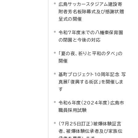
広島サッカースタジアム建設寄
附者芳名板除幕式及び感謝状贈
呈式の開催
令和7年度末での八幡東保育園
の閉園と今後の対応
「夏の夜、祈りと平和の夕べ」の
開催
基町プロジェクト10周年記念 写
真展「復興する街区」を開催しま
す
令和6年度（2024年度）広島市
職員採用試験
（7月25日訂正）被爆体験証言
者、被爆体験伝承者及び家族伝