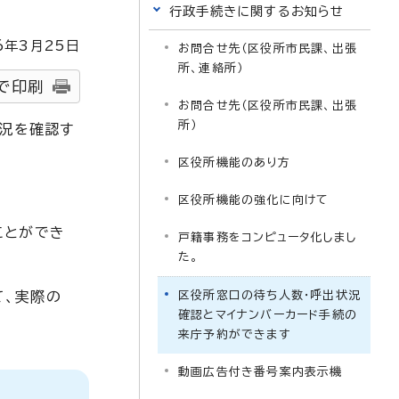
行政手続きに関するお知らせ
6
年3月
25
日
お問合せ先（区役所市民課、出張
所、連絡所）
で印刷
お問合せ先（区役所市民課、出張
所）
状況を確認す
区役所機能のあり方
区役所機能の強化に向けて
ことができ
戸籍事務をコンピュータ化しまし
た。
て、実際の
区役所窓口の待ち人数・呼出状況
確認とマイナンバーカード手続の
来庁予約ができます
動画広告付き番号案内表示機