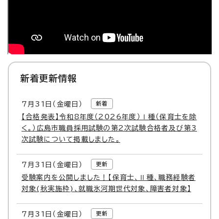
新着更新情報
7月
31
日（金曜日）
新着
【合格発表】令和8年度（2026年度）Ⅰ種（保育士を除
く。）広島市職員採用試験の第2次試験合格者及び第3
次試験について掲載しました。
7月
31
日（金曜日）
更新
受験案内を公開しました！【保育士、Ⅱ種、職務経験者
対象(秋実施枠)、就職氷河期世代対象、障害者対象】
7月
31
日（金曜日）
更新