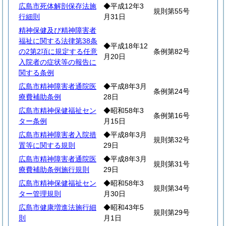
広島市死体解剖保存法施
◆平成12年3
規則第55号
行細則
月31日
精神保健及び精神障害者
福祉に関する法律第38条
◆平成18年12
の2第2項に規定する任意
条例第82号
月20日
入院者の症状等の報告に
関する条例
広島市精神障害者通院医
◆平成8年3月
条例第24号
療費補助条例
28日
広島市精神保健福祉セン
◆昭和58年3
条例第16号
ター条例
月15日
広島市精神障害者入院措
◆平成8年3月
規則第32号
置等に関する規則
29日
広島市精神障害者通院医
◆平成8年3月
規則第31号
療費補助条例施行規則
29日
広島市精神保健福祉セン
◆昭和58年3
規則第34号
ター管理規則
月30日
広島市健康増進法施行細
◆昭和43年5
規則第29号
則
月1日