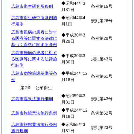
◆昭和44年3
広島市衛生研究所条例
条例第15号
月31日
広島市衛生研究所条例施
◆昭和44年4
規則第26号
行規則
月1日
広島市難病の患者に対す
◆平成30年3
る医療等に関する法律に
条例第29号
月29日
基づく過料に関する条例
広島市難病の患者に対す
◆平成30年3
る医療等に関する法律施
規則第43号
月30日
行細則
広島市病院施設基準等条
◆平成24年12
条例第61号
例
月18日
第2章 公衆衛生
◆昭和59年3
広島市温泉法施行細則
規則第43号
月31日
◆平成24年12
広島市旅館業法施行条例
条例第62号
月18日
広島市旅館業法施行条例
◆昭和55年3
規則第23号
施行規則
月31日