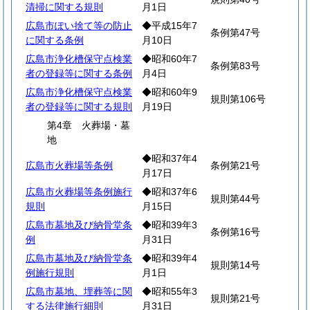
清掃に関する規則
月1日
広島市ぽい捨て等の防止
◆平成15年7
条例第47号
に関する条例
月10日
広島市浄化槽保守点検業
◆昭和60年7
条例第83号
者の登録等に関する条例
月4日
広島市浄化槽保守点検業
◆昭和60年9
規則第106号
者の登録等に関する規則
月19日
第4章 火葬場・墓
地
◆昭和37年4
広島市火葬場等条例
条例第21号
月17日
広島市火葬場等条例施行
◆昭和37年6
規則第44号
規則
月15日
広島市墓地及び納骨堂条
◆昭和39年3
条例第16号
例
月31日
広島市墓地及び納骨堂条
◆昭和39年4
規則第14号
例施行規則
月1日
広島市墓地、埋葬等に関
◆昭和55年3
規則第21号
する法律施行細則
月31日