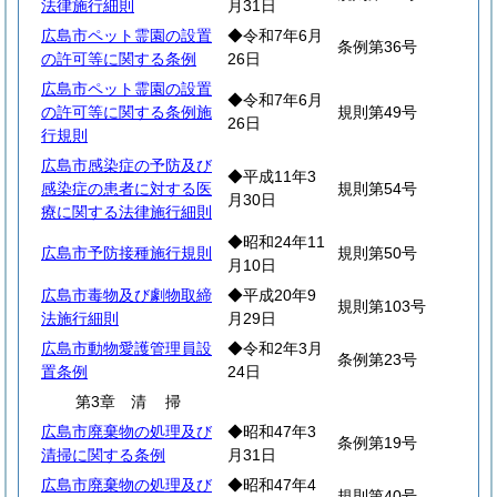
法律施行細則
月31日
広島市ペット霊園の設置
◆令和7年6月
条例第36号
の許可等に関する条例
26日
広島市ペット霊園の設置
◆令和7年6月
の許可等に関する条例施
規則第49号
26日
行規則
広島市感染症の予防及び
◆平成11年3
感染症の患者に対する医
規則第54号
月30日
療に関する法律施行細則
◆昭和24年11
広島市予防接種施行規則
規則第50号
月10日
広島市毒物及び劇物取締
◆平成20年9
規則第103号
法施行細則
月29日
広島市動物愛護管理員設
◆令和2年3月
条例第23号
置条例
24日
第3章
清
掃
広島市廃棄物の処理及び
◆昭和47年3
条例第19号
清掃に関する条例
月31日
広島市廃棄物の処理及び
◆昭和47年4
規則第40号