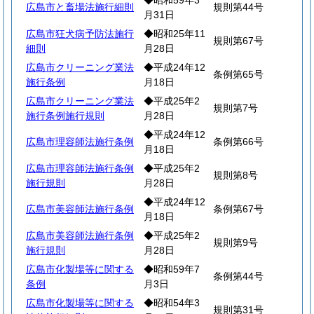
◆昭和59年3
広島市と畜場法施行細則
規則第44号
月31日
広島市狂犬病予防法施行
◆昭和25年11
規則第67号
細則
月28日
広島市クリーニング業法
◆平成24年12
条例第65号
施行条例
月18日
広島市クリーニング業法
◆平成25年2
規則第7号
施行条例施行規則
月28日
◆平成24年12
広島市理容師法施行条例
条例第66号
月18日
広島市理容師法施行条例
◆平成25年2
規則第8号
施行規則
月28日
◆平成24年12
広島市美容師法施行条例
条例第67号
月18日
広島市美容師法施行条例
◆平成25年2
規則第9号
施行規則
月28日
広島市化製場等に関する
◆昭和59年7
条例第44号
条例
月3日
広島市化製場等に関する
◆昭和54年3
規則第31号