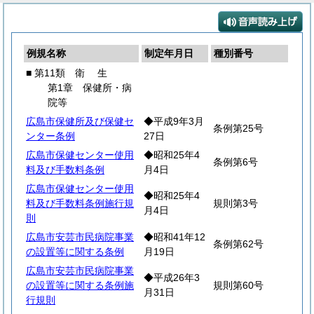
例規名称
制定年月日
種別番号
■ 第11類
衛
生
第1章 保健所・病
院等
広島市保健所及び保健セ
◆平成9年3月
条例第25号
ンター条例
27日
広島市保健センター使用
◆昭和25年4
条例第6号
料及び手数料条例
月4日
広島市保健センター使用
◆昭和25年4
料及び手数料条例施行規
規則第3号
月4日
則
広島市安芸市民病院事業
◆昭和41年12
条例第62号
の設置等に関する条例
月19日
広島市安芸市民病院事業
◆平成26年3
の設置等に関する条例施
規則第60号
月31日
行規則