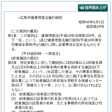
○広島市健康増進法施行細則
昭和43年5月1日
規則第29号
(この規則の趣旨)
第1条
この規則は、健康増進法
(平成14年法律第103号。以
下「法」という。)
及び健康増進法施行規則
(平成15年厚生
労働省令第86号)
の施行に関し必要事項を定めるものとす
る。
(平15規則98・一部改正)
(給食施設の届出)
第2条
特定多数人に対して継続的に1回50食以上100食未満
又は1日100食以上250食未満の食事を供給する施設
(以下
「給食施設」という。)
を設置した者は、その事業を開始し
たときは、その日から1か月以内に次に掲げる事項を所定の
届出書によつて給食施設の所在地を管轄する保健センター
長
(以下「保健センター長」という。)
に届け出なければな
らない。
(1)
給食施設の名称及び所在地
(2)
給食施設の設置者の氏名及び住所
(法人にあつては、
給食施設の設置者の名称、主たる事務所の所在地及び代
表者の氏名)