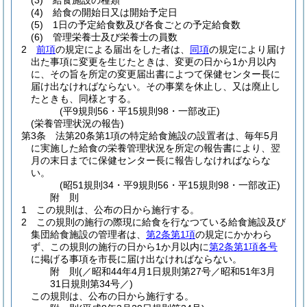
(3)
給食施設の種類
(4)
給食の開始日又は開始予定日
(5)
1日の予定給食数及び各食ごとの予定給食数
(6)
管理栄養士及び栄養士の員数
2
前項
の規定による届出をした者は、
同項
の規定により届け
出た事項に変更を生じたときは、変更の日から1か月以内
に、その旨を所定の変更届出書によつて保健センター長に
届け出なければならない。
その事業を休止し、又は廃止し
たときも、同様とする。
(平9規則56・平15規則98・一部改正)
(栄養管理状況の報告)
第3条
法第20条第1項の特定給食施設の設置者は、毎年5月
に実施した給食の栄養管理状況を所定の報告書により、翌
月の末日までに保健センター長に報告しなければならな
い。
(昭51規則34・平9規則56・平15規則98・一部改正)
附
則
1
この規則は、公布の日から施行する。
2
この規則の施行の際現に給食を行なつている給食施設及び
集団給食施設の管理者は、
第2条第1項
の規定にかかわら
ず、この規則の施行の日から1か月以内に
第2条第1項各号
に掲げる事項を市長に届け出なければならない。
附
則
(／昭和44年4月1日規則第27号／昭和51年3月
31日
規則第34号／)
この規則は、公布の日から施行する。