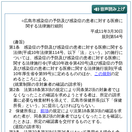
○広島市感染症の予防及び感染症の患者に対する医療に
関する法律施行細則
平成11年3月30日
規則第54号
(趣旨)
第1条
感染症の予防及び感染症の患者に対する医療に関する
法律
(平成10年法律第114号。以下「法」という。)
の施行に
ついては、感染症の予防及び感染症の患者に対する医療に
関する法律施行令
(平成10年政令第420号)
及び感染症の予防
及び感染症の患者に対する医療に関する法律施行規則
(平成
10年厚生省令第99号)
に定めるもののほか、
この規則
の定
めるところによる。
(就業制限の非対象者の確認の請求等)
第2条
法第18条第3項の規定により同条第2項の対象者では
なくなったことの確認を求めようとする者は、所定の請求
書に必要な検査材料を添えて、広島市保健所長
(以下「保健
所長」という。)
に提出しなければならない。
2
保健所長は、
前項
の規定により法第18条第3項の確認を求
めた者が、同条第2項の対象者ではなくなったことを確認し
たときは、所定の確認書を交付するものとする。
(退院の請求等)