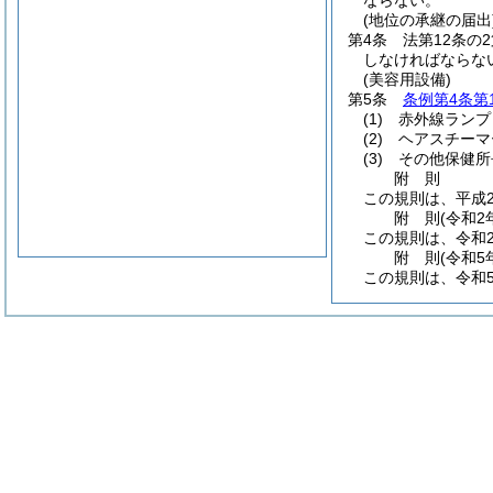
ならない。
(地位の承継の届出
第4条
法第12条の
しなければならな
(美容用設備)
第5条
条例第4条第
(1)
赤外線ランプ
(2)
ヘアスチーマ
(3)
その他保健所
附
則
この規則は、平成2
附
則
(令和2
この規則は、令和2
附
則
(令和5
この規則は、令和5