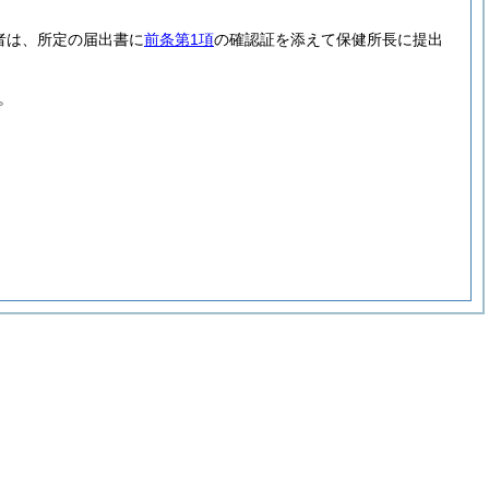
者は、所定の届出書に
前条第1項
の確認証を添えて保健所長に提出
。