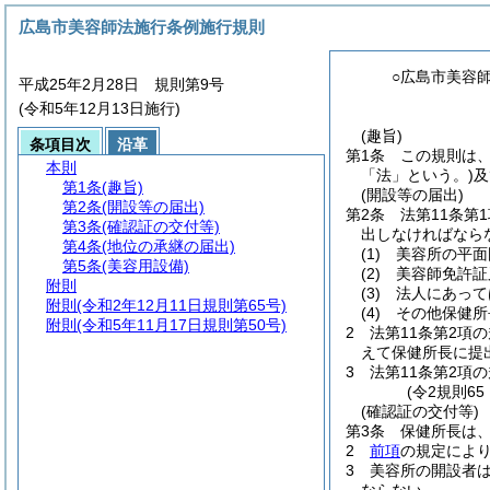
広島市美容師法施行条例施行規則
○広島市美容
平成25年2月28日 規則第9号
(令和5年12月13日施行)
(趣旨)
条項目次
沿革
第1条
この規則は
本則
「法」という。)
及
第1条
(趣旨)
(開設等の届出)
第2条
(開設等の届出)
第2条
法第11条第
第3条
(確認証の交付等)
出しなければなら
第4条
(地位の承継の届出)
(1)
美容所の平面
第5条
(美容用設備)
(2)
美容師免許証
附則
(3)
法人にあって
附則
(令和2年12月11日規則第65号)
(4)
その他保健所
附則
(令和5年11月17日規則第50号)
2
法第11条第2項
えて保健所長に提
3
法第11条第2項
(令2規則6
(確認証の交付等)
第3条
保健所長は
2
前項
の規定によ
3
美容所の開設者