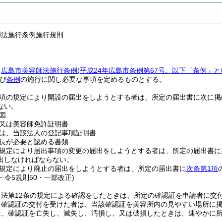
師法施行条例施行規則
、
広島市美容師法施行条例
(平成24年広島市条例第67号。以下「条例」と
び
条例
の施行に関し必要な事項を定めるものとする。
1項の規定により開設の届出をしようとする者は、所定の届出書に次に
ない。
図
又は美容師免許証明書
は、当該法人の登記事項証明書
長が必要と認める書類
の規定により届出事項の変更の届出をしようとする者は、所定の届出書に
出しなければならない。
の規定により廃止の届出をしようとする者は、所定の届出書に
次条第1項
5・令5規則50・一部改正)
、法第12条の規定による確認をしたときは、所定の確認証を申請者に交
り確認証の交付を受けた者は、当該確認証を美容所内の見やすい場所に
は、確認証を亡失し、滅失し、汚損し、又は破損したときは、速やかに