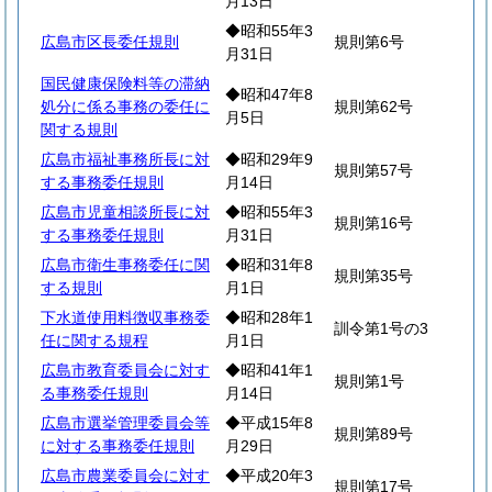
月13日
◆昭和55年3
広島市区長委任規則
規則第6号
月31日
国民健康保険料等の滞納
◆昭和47年8
処分に係る事務の委任に
規則第62号
月5日
関する規則
広島市福祉事務所長に対
◆昭和29年9
規則第57号
する事務委任規則
月14日
広島市児童相談所長に対
◆昭和55年3
規則第16号
する事務委任規則
月31日
広島市衛生事務委任に関
◆昭和31年8
規則第35号
する規則
月1日
下水道使用料徴収事務委
◆昭和28年1
訓令第1号の3
任に関する規程
月1日
広島市教育委員会に対す
◆昭和41年1
規則第1号
る事務委任規則
月14日
広島市選挙管理委員会等
◆平成15年8
規則第89号
に対する事務委任規則
月29日
広島市農業委員会に対す
◆平成20年3
規則第17号