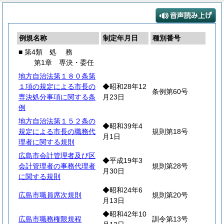
例規名称
制定年月日
種別番号
■ 第4類
処
務
第1章 専決・委任
地方自治法第１８０条第
１項の規定による市長の
◆昭和28年12
条例第60号
専決処分事項に関する条
月23日
例
地方自治法第１５２条の
◆昭和39年4
規定による市長の職務代
規則第18号
月1日
理者に関する規則
広島市会計管理者及び区
◆平成19年3
会計管理者の事務代理者
規則第28号
月30日
に関する規則
◆昭和24年6
広島市職員席次規則
規則第20号
月13日
◆昭和42年10
広島市職務権限規程
訓令第13号