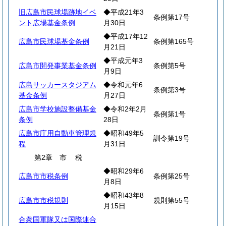
旧広島市民球場跡地イベ
◆平成21年3
条例第17号
ント広場基金条例
月30日
◆平成17年12
広島市民球場基金条例
条例第165号
月21日
◆平成元年3
広島市開発事業基金条例
条例第5号
月9日
広島サッカースタジアム
◆令和元年6
条例第3号
基金条例
月27日
広島市学校施設整備基金
◆令和2年2月
条例第1号
条例
28日
広島市庁用自動車管理規
◆昭和49年5
訓令第19号
程
月31日
第2章
市
税
◆昭和29年6
広島市市税条例
条例第25号
月8日
◆昭和43年8
広島市市税規則
規則第55号
月15日
合衆国軍隊又は国際連合