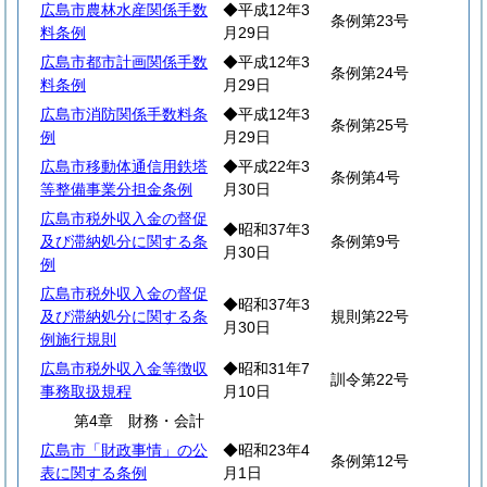
広島市農林水産関係手数
◆平成12年3
条例第23号
料条例
月29日
広島市都市計画関係手数
◆平成12年3
条例第24号
料条例
月29日
広島市消防関係手数料条
◆平成12年3
条例第25号
例
月29日
広島市移動体通信用鉄塔
◆平成22年3
条例第4号
等整備事業分担金条例
月30日
広島市税外収入金の督促
◆昭和37年3
及び滞納処分に関する条
条例第9号
月30日
例
広島市税外収入金の督促
◆昭和37年3
及び滞納処分に関する条
規則第22号
月30日
例施行規則
広島市税外収入金等徴収
◆昭和31年7
訓令第22号
事務取扱規程
月10日
第4章 財務・会計
広島市「財政事情」の公
◆昭和23年4
条例第12号
表に関する条例
月1日