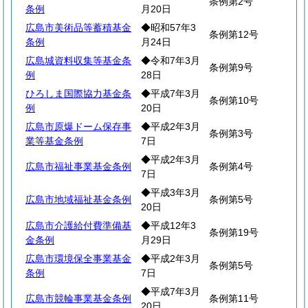
条例第2号
条例
月20日
広島市美術品等蓄積基金
◆昭和57年3
条例第12号
条例
月24日
広島城資料収集等基金条
◆令和7年3月
条例第9号
例
28日
ひろしま国際協力基金条
◆平成7年3月
条例第10号
例
20日
広島市原爆ドーム保存事
◆平成2年3月
条例第3号
業等基金条例
7日
◆平成2年3月
広島市福祉事業基金条例
条例第4号
7日
◆平成3年3月
広島市地域福祉基金条例
条例第5号
20日
広島市介護給付費準備基
◆平成12年3
条例第19号
金条例
月29日
広島市環境保全事業基金
◆平成2年3月
条例第5号
条例
7日
◆平成7年3月
広島市競輪事業基金条例
条例第11号
20日