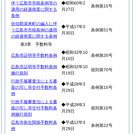
伴う広島市市税条例等の
◆昭和60年2
条例第15号
適用の経過措置に関する
月27日
条例
佐伯郡湯来町の編入に伴
◆平成17年3
う広島市市税条例の適用
条例第51号
月30日
の経過措置に関する条例
第3章 手数料等
◆昭和32年10
広島市証明等手数料条例
条例第20号
月10日
広島市証明等手数料条例
◆昭和32年10
規則第70号
施行規則
月19日
行政不服審査法による書
◆平成28年3
面の写し等交付手数料条
条例第15号
月29日
例
行政不服審査法による書
◆平成28年3
面の写し等交付手数料条
規則第10号
月29日
例施行規則
広島市衛生関係手数料条
◆平成12年3
条例第22号
例
月29日