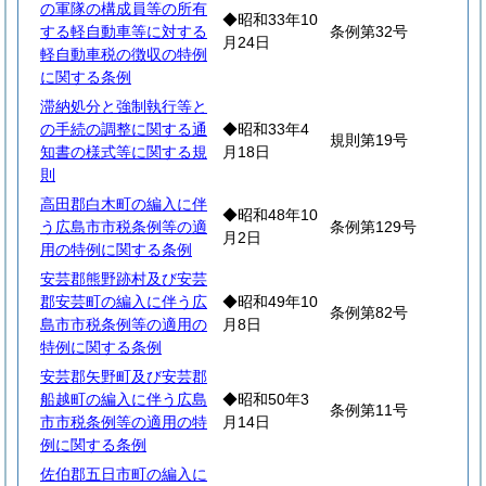
の軍隊の構成員等の所有
◆昭和33年10
する軽自動車等に対する
条例第32号
月24日
軽自動車税の徴収の特例
に関する条例
滞納処分と強制執行等と
の手続の調整に関する通
◆昭和33年4
規則第19号
知書の様式等に関する規
月18日
則
高田郡白木町の編入に伴
◆昭和48年10
う広島市市税条例等の適
条例第129号
月2日
用の特例に関する条例
安芸郡熊野跡村及び安芸
郡安芸町の編入に伴う広
◆昭和49年10
条例第82号
島市市税条例等の適用の
月8日
特例に関する条例
安芸郡矢野町及び安芸郡
船越町の編入に伴う広島
◆昭和50年3
条例第11号
市市税条例等の適用の特
月14日
例に関する条例
佐伯郡五日市町の編入に