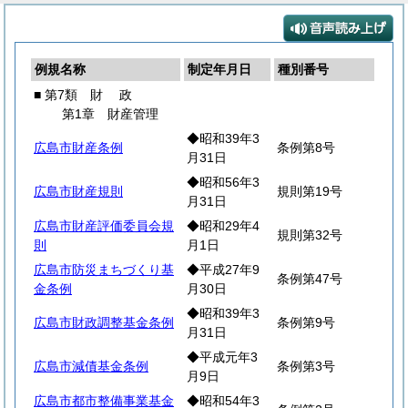
例規名称
制定年月日
種別番号
■ 第7類
財
政
第1章 財産管理
◆昭和39年3
広島市財産条例
条例第8号
月31日
◆昭和56年3
広島市財産規則
規則第19号
月31日
広島市財産評価委員会規
◆昭和29年4
規則第32号
則
月1日
広島市防災まちづくり基
◆平成27年9
条例第47号
金条例
月30日
◆昭和39年3
広島市財政調整基金条例
条例第9号
月31日
◆平成元年3
広島市減債基金条例
条例第3号
月9日
広島市都市整備事業基金
◆昭和54年3