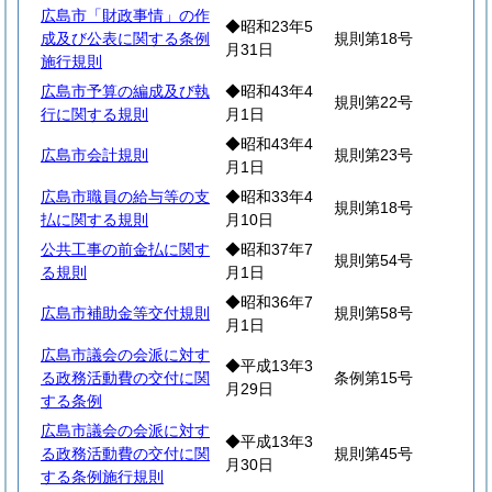
広島市「財政事情」の作
◆昭和23年5
成及び公表に関する条例
規則第18号
月31日
施行規則
広島市予算の編成及び執
◆昭和43年4
規則第22号
行に関する規則
月1日
◆昭和43年4
広島市会計規則
規則第23号
月1日
広島市職員の給与等の支
◆昭和33年4
規則第18号
払に関する規則
月10日
公共工事の前金払に関す
◆昭和37年7
規則第54号
る規則
月1日
◆昭和36年7
広島市補助金等交付規則
規則第58号
月1日
広島市議会の会派に対す
◆平成13年3
る政務活動費の交付に関
条例第15号
月29日
する条例
広島市議会の会派に対す
◆平成13年3
る政務活動費の交付に関
規則第45号
月30日
する条例施行規則