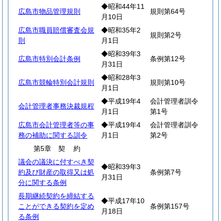
◆昭和44年11
広島市物品管理規則
規則第64号
月10日
広島市職員賠償審査会規
◆昭和35年2
規則第2号
則
月1日
◆昭和39年3
広島市特別会計条例
条例第12号
月31日
◆昭和28年3
広島市競輪特別会計規則
規則第10号
月1日
◆平成19年4
会計管理者訓令
会計管理者事務決裁規程
月1日
第1号
広島市会計管理者等の事
◆平成19年4
会計管理者訓令
務の補助に関する訓令
月1日
第2号
第5章
契
約
議会の議決に付すべき契
◆昭和39年3
約及び財産の取得又は処
条例第7号
月31日
分に関する条例
長期継続契約を締結する
◆平成17年10
ことができる契約を定め
条例第157号
月18日
る条例