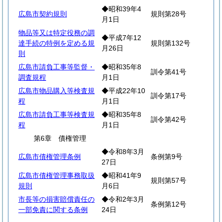
◆昭和39年4
広島市契約規則
規則第28号
月1日
物品等又は特定役務の調
◆平成7年12
達手続の特例を定める規
規則第132号
月26日
則
広島市請負工事等監督・
◆昭和35年8
訓令第41号
調査規程
月1日
広島市物品購入等検査規
◆平成22年10
訓令第17号
程
月1日
広島市請負工事等検査規
◆昭和35年8
訓令第42号
程
月1日
第6章 債権管理
◆令和8年3月
広島市債権管理条例
条例第9号
27日
広島市債権管理事務取扱
◆昭和41年9
規則第57号
規則
月6日
市長等の損害賠償責任の
◆令和2年3月
条例第12号
一部免責に関する条例
24日