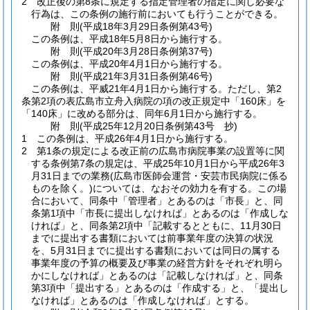
2
改正後の第8条に規定する指定管理者の指定に関し必要な
行為は、この条例の施行前においても行うことができる。
附
則
(平成18年3月29日
条例第43号)
この条例は、平成18年5月8日から施行する。
附
則
(平成20年3月28日
条例第37号)
この条例は、平成20年4月1日から施行する。
附
則
(平成21年3月31日
条例第46号)
この条例は、平威21年4月1日から施行する。
ただし、第2
条第2項の表広島市立舟入病院の項の改正規定中「160床」を
「140床」に改める部分は、同年6月1日から施行する。
附
則
(平成25年12月20日
条例第43号 抄)
1
この条例は、平成26年4月1日から施行する。
2
第1条の規定による改正前の広島市病院事業の設置等に関
する条例第7条の規定は、平成25年10月1日から平成26年3
月31日までの業務
(広島市医師会運営・安芸市民病院に係る
ものを除く。)
については、なおその効力を有する。
この場
合において、同条中「管理者」とあるのは「市長」と、同
条第1項中「市長に提出しなければ」とあるのは「作成しな
ければ」と、同条第2項中「記載するとともに、11月30日
までに提出する書類においては前事業年度の決算の状況
を、5月31日までに提出する書類においては同日の属する
事業年度の予算の概要及び事業の経営方針をそれぞれ明ら
かにしなければ」とあるのは「記載しなければ」と、同条
第3項中「提出する」とあるのは「作成する」と、「提出し
なければ」とあるのは「作成しなければ」とする。