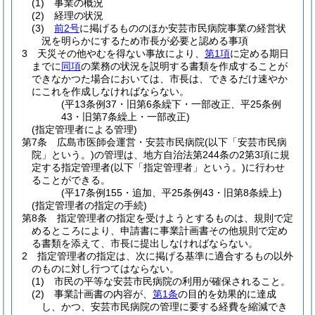
(1)
事業の概況
(2)
経理の状況
(3)
前2号
に掲げるもののほか安芸市民病院事業の経営状
況を明らかにするため市長が必要と認める事項
3
天災その他やむを得ない事故により、
第1項
に定める期日
までに
同項
の業務の状況を説明する書類を作成することが
できなかつた場合においては、市長は、できるだけ速やか
にこれを作成しなければならない。
(平13条例37・旧第6条繰下・一部改正、平25条例
43・旧第7条繰上・一部改正)
(指定管理者による管理)
第7条
広島市医師会運営・安芸市民病院
(以下「安芸市民病
院」という。)
の管理は、地方自治法第244条の2第3項に規
定する指定管理者
(以下「指定管理者」という。)
に行わせ
ることができる。
(平17条例155・追加、平25条例43・旧第8条繰上)
(指定管理者の指定の手続)
第8条
指定管理者の指定を受けようとするものは、規則で定
めるところにより、申請書に事業計画書その他規則で定め
る書類を添えて、市長に提出しなければならない。
2
指定管理者の指定は、次に掲げる基準に適合するもの以外
のものに対し行つてはならない。
(1)
市民の平等な安芸市民病院の利用が確保されること。
(2)
事業計画書の内容が、
第1条
の目的を効果的に達成
し、かつ、安芸市民病院の管理に要する経費を縮減でき