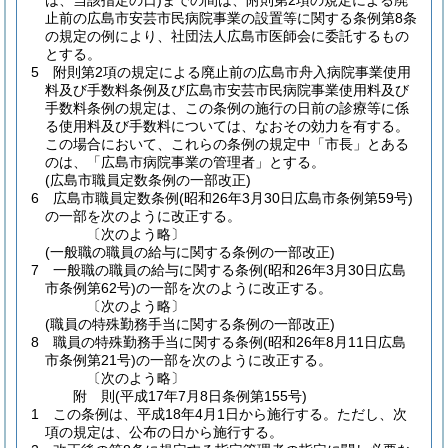
は、当該指定の日)
までの間は、附則第2項の規定による廃
止前の広島市安芸市民病院事業の設置等に関する条例第8条
の規定の例により、社団法人広島市医師会に委託するもの
とする。
5
附則第2項の規定による廃止前の広島市舟入病院事業使用
料及び手数料条例及び広島市安芸市民病院事業使用料及び
手数料条例の規定は、この条例の施行の日前の診療等に係
る使用料及び手数料については、なおその効力を有する。
この場合において、これらの条例の規定中「市長」とある
のは、「広島市病院事業の管理者」とする。
(広島市職員定数条例の一部改正)
6
広島市職員定数条例
(昭和26年3月30日広島市条例第59号)
の一部を次のように改正する。
〔次のよう略〕
(一般職の職員の給与に関する条例の一部改正)
7
一般職の職員の給与に関する条例
(昭和26年3月30日広島
市条例第62号)
の一部を次のように改正する。
〔次のよう略〕
(職員の特殊勤務手当に関する条例の一部改正)
8
職員の特殊勤務手当に関する条例
(昭和26年8月11日広島
市条例第21号)
の一部を次のように改正する。
〔次のよう略〕
附
則
(平成17年7月8日
条例第155号)
1
この条例は、平成18年4月1日から施行する。
ただし、次
項の規定は、公布の日から施行する。