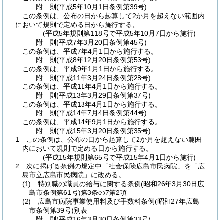
附
則
(平成5年10月1日
条例第39号)
この条例は、公布の日から起算して2か月を超えない範囲内
において規則で定める日から施行する。
(平成5年規則第118号で平成5年10月7日から施行)
附
則
(平成7年3月20日
条例第45号)
この条例は、平成7年4月1日から施行する。
附
則
(平成8年12月20日
条例第53号)
この条例は、平成9年1月1日から施行する。
附
則
(平成11年3月24日
条例第28号)
この条例は、平成11年4月1日から施行する。
附
則
(平成13年3月29日
条例第37号)
この条例は、平成13年4月1日から施行する。
附
則
(平成14年7月4日
条例第44号)
この条例は、平成14年9月1日から施行する。
附
則
(平成15年3月20日
条例第35号)
1
この条例は、公布の日から起算して2か月を超えない範囲
内において規則で定める日から施行する。
(平成15年規則第65号で平成15年4月1日から施行)
2
次に掲げる条例の規定中「社会保険広島市民病院」を「広
島市立広島市民病院」に改める。
(1)
特別職の職員の給与に関する条例
(昭和26年3月30日広
島市条例第61号)
第3条の7第2項
(2)
広島市病院事業使用料及び手数料条例
(昭和27年広島
市条例第39号)
別表
附
則
(平成16年3月30日
条例第33号)