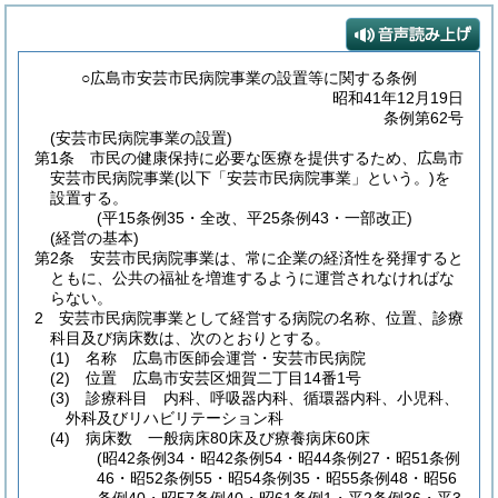
○広島市安芸市民病院事業の設置等に関する条例
昭和41年12月19日
条例第62号
(安芸市民病院事業の設置)
第1条
市民の健康保持に必要な医療を提供するため、広島市
安芸市民病院事業
(以下「安芸市民病院事業」という。)
を
設置する。
(平15条例35・全改、平25条例43・一部改正)
(経営の基本)
第2条
安芸市民病院事業は、常に企業の経済性を発揮すると
ともに、公共の福祉を増進するように運営されなければな
らない。
2
安芸市民病院事業として経営する病院の名称、位置、診療
科目及び病床数は、次のとおりとする。
(1)
名称 広島市医師会運営・安芸市民病院
(2)
位置 広島市安芸区畑賀二丁目14番1号
(3)
診療科目 内科、呼吸器内科、循環器内科、小児科、
外科及びリハビリテーション科
(4)
病床数 一般病床80床及び療養病床60床
(昭42条例34・昭42条例54・昭44条例27・昭51条例
46・昭52条例55・昭54条例35・昭55条例48・昭56