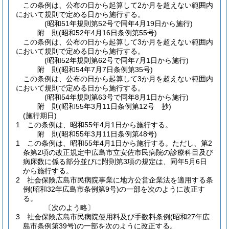
この条例は、公布の日から起算して2か月を超えない範囲内
において規則で定める日から施行する。
(昭和51年規則第52号で同年4月19日から施行)
附
則
(昭和52年4月16日
条例第55号)
この条例は、公布の日から起算して3か月を超えない範囲内
において規則で定める日から施行する。
(昭和52年規則第62号で同年7月1日から施行)
附
則
(昭和54年7月7日
条例第35号)
この条例は、公布の日から起算して3か月を超えない範囲内
において規則で定める日から施行する。
(昭和54年規則第63号で同年8月1日から施行)
附
則
(昭和55年3月11日
条例第12号 抄)
(施行期日)
1
この条例は、昭和55年4月1日から施行する。
附
則
(昭和55年3月11日
条例第48号)
1
この条例は、昭和55年4月1日から施行する。
ただし、第2
条第2項の改正規定中広島市立安佐市民病院の診療科目及び
病床数に係る部分並びに附則第3項の規定は、同年5月6日
から施行する。
2
社会保険広島市民病院事業に地方公営企業法を適用する条
例
(昭和32年広島市条例第9号)
の一部を次のように改正す
る。
〔次のよう略〕
3
社会保険広島市民病院使用料及び手数料条例
(昭和27年広
島市条例第39号)
の一部を次のように改正する。