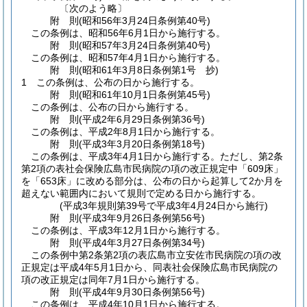
〔次のよう略〕
附
則
(昭和56年3月24日
条例第40号)
この条例は、昭和56年6月1日から施行する。
附
則
(昭和57年3月24日
条例第40号)
この条例は、昭和57年4月1日から施行する。
附
則
(昭和61年3月8日
条例第1号 抄)
1
この条例は、公布の日から施行する。
附
則
(昭和61年10月1日
条例第45号)
この条例は、公布の日から施行する。
附
則
(平成2年6月29日
条例第36号)
この条例は、平成2年8月1日から施行する。
附
則
(平成3年3月20日
条例第18号)
この条例は、平成3年4月1日から施行する。
ただし、第2条
第2項の表社会保険広島市民病院の項の改正規定中「609床」
を「653床」に改める部分は、公布の日から起算して2か月を
超えない範囲内において規則で定める日から施行する。
(平成3年規則第39号で平成3年4月24日から施行)
附
則
(平成3年9月26日
条例第56号)
この条例は、平成3年12月1日から施行する。
附
則
(平成4年3月27日
条例第34号)
この条例中第2条第2項の表広島市立安佐市民病院の項の改
正規定は平成4年5月1日から、同表社会保険広島市民病院の
項の改正規定は同年7月1日から施行する。
附
則
(平成4年9月30日
条例第56号)
この条例は、平成4年10月1日から施行する。