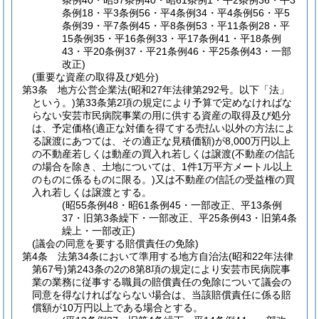
条例40・昭57条例40・昭61条例1・平2条例36・平3
条例18・平3条例56・平4条例34・平4条例56・平5
条例39・平7条例45・平8条例53・平11条例28・平
15条例35・平16条例33・平17条例41・平18条例
43・平20条例37・平21条例46・平25条例43・一部
改正)
(重要な資産の取得及び処分)
第3条
地方公営企業法
(昭和27年法律第292号。以下「法」
という。)
第33条第2項の規定により予算で定めなければな
らない安芸市民病院事業の用に供する資産の取得及び処分
は、予定価格
(適正な対価を得てする売払い以外の方法によ
る譲渡にあつては、その適正な見積価額)
が8,000万円以上
の不動産若しくは動産の買入れ若しくは譲渡
(不動産の信託
の場合を除き、土地については、1件1万平方メートル以上
のものに係るものに限る。)
又は不動産の信託の受益権の買
入れ若しくは譲渡とする。
(昭55条例48・昭61条例45・一部改正、平13条例
37・旧第3条繰下・一部改正、平25条例43・旧第4条
繰上・一部改正)
(議会の同意を要する賠償責任の免除)
第4条
法第34条において準用する地方自治法
(昭和22年法律
第67号)
第243条の2の8第8項の規定により安芸市民病院事
業の業務に従事する職員の賠償責任の免除について議会の
同意を得なければならない場合は、当該賠償責任に係る賠
償額が10万円以上である場合とする。