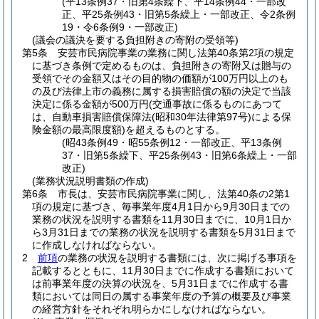
(平13条例37・旧第4条繰下、平14条例44・一部改
正、平25条例43・旧第5条繰上・一部改正、令2条例
19・令6条例9・一部改正)
(議会の議決を要する負担附きの寄附の受領等)
第5条
安芸市民病院事業の業務に関し法第40条第2項の規定
に基づき条例で定めるものは、負担附きの寄附又は贈与の
受領でその金額又はその目的物の価額が100万円以上のも
の及び法律上市の義務に属する損害賠償の額の決定で当該
決定に係る金額が500万円
(交通事故に係るものにあつて
は、自動車損害賠償保障法
(昭和30年法律第97号)
による保
険金額の最高限度額)
を超えるものとする。
(昭43条例49・昭55条例12・一部改正、平13条例
37・旧第5条繰下、平25条例43・旧第6条繰上・一部
改正)
(業務状況説明書類の作成)
第6条
市長は、安芸市民病院事業に関し、法第40条の2第1
項の規定に基づき、毎事業年度4月1日から9月30日までの
業務の状況を説明する書類を11月30日までに、10月1日か
ら3月31日までの業務の状況を説明する書類を5月31日まで
に作成しなければならない。
2
前項
の業務の状況を説明する書類には、次に掲げる事項を
記載するとともに、11月30日までに作成する書類において
は前事業年度の決算の状況を、5月31日までに作成する書
類においては同日の属する事業年度の予算の概要及び事業
の経営方針をそれぞれ明らかにしなければならない。