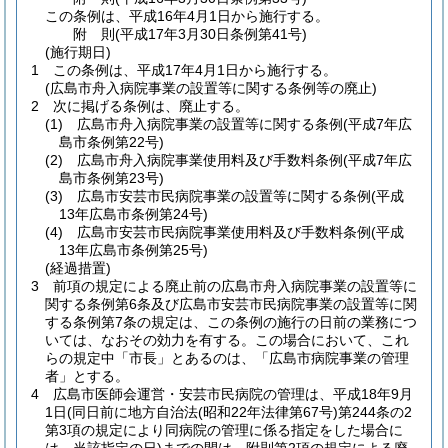
この条例は、平成16年4月1日から施行する。
附
則
(平成17年3月30日
条例第41号)
(施行期日)
1
この条例は、平成17年4月1日から施行する。
(広島市舟入病院事業の設置等に関する条例等の廃止)
2
次に掲げる条例は、廃止する。
(1)
広島市舟入病院事業の設置等に関する条例
(平成7年広
島市条例第22号)
(2)
広島市舟入病院事業使用料及び手数料条例
(平成7年広
島市条例第23号)
(3)
広島市安芸市民病院事業の設置等に関する条例
(平成
13年広島市条例第24号)
(4)
広島市安芸市民病院事業使用料及び手数料条例
(平成
13年広島市条例第25号)
(経過措置)
3
前項の規定による廃止前の広島市舟入病院事業の設置等に
関する条例第6条及び広島市安芸市民病院事業の設置等に関
する条例第7条の規定は、この条例の施行の日前の業務につ
いては、なおその効力を有する。
この場合において、これ
らの規定中「市長」とあるのは、「広島市病院事業の管理
者」とする。
4
広島市医師会運営・安芸市民病院の管理は、平成18年9月
1日
(同日前に地方自治法
(昭和22年法律第67号)
第244条の2
第3項の規定により同病院の管理に係る指定をした場合に