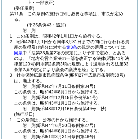
上・一部改正)
(委任規定)
第11条
この条例の施行に関し必要な事項は、市長が定め
る。
(平25条例43・追加)
附
則
1
この条例は、昭和42年1月1日から施行する。
2
昭和42年1月1日から同年3月31日までの間に行なわれる資
産の取得及び処分に対する
第3条
の規定の適用については、
同条
中「法第33条第2項の規定により予算で定め」とある
のは、「地方公営企業法の一部を改正する法律
(昭和41年法
律第120号)
附則第2条第3項の規定により適用される法第33
条第2項の規定により議会の議決を経」とする。
3
社会保険広島市民病院条例
(昭和27年広島市条例第38号)
は、廃止する。
附
則
(昭和42年7月11日
条例第34号)
この条例は、昭和42年8月1日から施行する。
附
則
(昭和42年12月15日
条例第54号)
この条例は、昭和43年1月1日から施行する。
附
則
(昭和43年12月16日
条例第49号 抄)
(施行期日)
1
この条例は、公布の日から施行する。
附
則
(昭和44年6月30日
条例第27号)
この条例は、昭和44年8月1日から施行する。
附
則
(昭和51年3月31日
条例第46号)