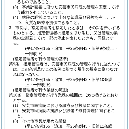
るものであること。
(3)
事業計画書に沿つた安芸市民病院の管理を安定して行
う能力を有していること。
(4)
病院の経営について十分な知識及び経験を有し、か
つ、良質な医療を提供できること。
3
市長は、指定管理者を指定したときは、その旨を告示する
ものとする。
指定管理者の指定を取り消し、又は管理の業
務の全部若しくは一部の停止を命じたときも、同様とす
る。
(平17条例155・追加、平25条例43・旧第9条繰上・
一部改正)
(指定管理者が行う管理の基準)
第9条
指定管理者は、安芸市民病院の管理を行うに当たつて
は、この条例及びこの条例に基づく規則の規定に従わなけ
ればならない。
(平17条例155・追加、平25条例43・旧第10条繰
上・一部改正)
(指定管理者が行う業務の範囲)
第10条
指定管理者が行う業務の範囲は、次に掲げるとおり
とする。
(1)
安芸市民病院における診療及び検診に関すること。
(2)
安芸市民病院の施設及び設備の維持管理に関するこ
と。
(3)
その他市長が定める業務
(平17条例155・追加、平25条例43・旧第11条繰