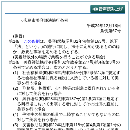
○広島市美容師法施行条例
平成24年12月18日
条例第67号
(趣旨)
第1条
この条例
は、美容師法
(昭和32年法律第163号。以下
「法」という。)
の施行に関し、法令に定めがあるもののほ
か、必要な事項を定めるものとする。
(美容所以外の場所で業務を行うことができる場合)
第2条
美容師法施行令
(昭和32年政令第277号)
第4条第3号の
条例で定める場合は、次のとおりとする。
(1)
社会福祉法
(昭和26年法律第45号)
第2条第1項に規定す
る社会福祉事業に係る施設に入所している者に対して美
容を行う場合
(2)
刑務所、拘置所、少年院等の施設に収容されている者
に対して美容を行う場合
(3)
興行場法
(昭和23年法律第137号)
第1条第1項に規定す
る興行場において出演する者に対してその出演の直前に
美容を行う場合
(4)
停泊中の船舶の船員で上陸することができないものに
対して美容を行う場合
(5)
災害救助法
(昭和22年法律第118号)
第4条第1項第1号の