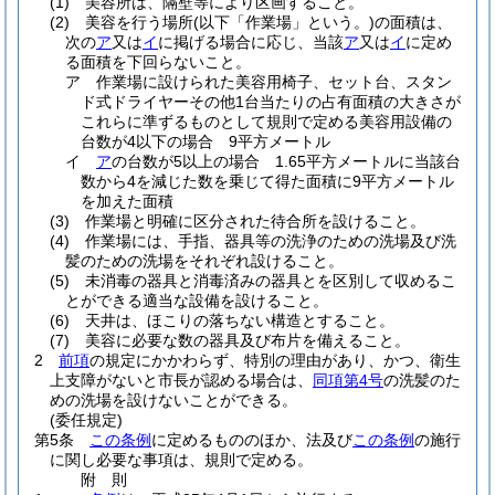
(1)
美容所は、隔壁等により区画すること。
(2)
美容を行う場所
(以下「作業場」という。)
の面積は、
次の
ア
又は
イ
に掲げる場合に応じ、当該
ア
又は
イ
に定め
る面積を下回らないこと。
ア
作業場に設けられた美容用椅子、セット台、スタン
ド式ドライヤーその他1台当たりの占有面積の大きさが
これらに準ずるものとして規則で定める美容用設備の
台数が4以下の場合 9平方メートル
イ
ア
の台数が5以上の場合 1.65平方メートルに当該台
数から4を減じた数を乗じて得た面積に9平方メートル
を加えた面積
(3)
作業場と明確に区分された待合所を設けること。
(4)
作業場には、手指、器具等の洗浄のための洗場及び洗
髪のための洗場をそれぞれ設けること。
(5)
未消毒の器具と消毒済みの器具とを区別して収めるこ
とができる適当な設備を設けること。
(6)
天井は、ほこりの落ちない構造とすること。
(7)
美容に必要な数の器具及び布片を備えること。
2
前項
の規定にかかわらず、特別の理由があり、かつ、衛生
上支障がないと市長が認める場合は、
同項第4号
の洗髪のた
めの洗場を設けないことができる。
(委任規定)
第5条
この条例
に定めるもののほか、法及び
この条例
の施行
に関し必要な事項は、規則で定める。
附
則