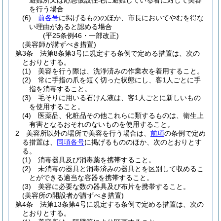
避難所又は応急仮設住宅に避難している者に対して美容
を行う場合
(6)
前各号
に掲げるもののほか、市長においてやむを得な
い理由があると認める場合
(平25条例46・一部改正)
(美容師が講ずべき措置)
第3条
法第8条第3号に規定する条例で定める措置は、次の
とおりとする。
(1)
美容を行う際は、洗浄済みの作業衣を着用すること。
(2)
常に手指の爪を短く切った状態にし、客1人ごとに手
指を消毒すること。
(3)
毛そりに用いる石けん液は、客1人ごとに新しいもの
を使用すること。
(4)
医薬品、化粧品その他これらに類するものは、衛生上
有害となるおそれのないものを使用すること。
2
美容所以外の場所で美容を行う場合は、
前項
の条例で定め
る措置は、
同項各号
に掲げるもののほか、次のとおりとす
る。
(1)
消毒器具及び消毒薬を携帯すること。
(2)
未消毒の器具と消毒済みの器具とを区別して収めるこ
とができる適当な容器を携帯すること。
(3)
美容に必要な数の器具及び布片を携帯すること。
(美容所の開設者が講ずべき措置)
第4条
法第13条第4号に規定する条例で定める措置は、次の
とおりとする。