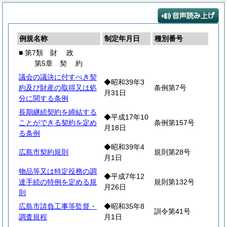
例規名称
制定年月日
種別番号
■ 第7類
財
政
第5章
契
約
議会の議決に付すべき契
◆昭和39年3
約及び財産の取得又は処
条例第7号
月31日
分に関する条例
長期継続契約を締結する
◆平成17年10
ことができる契約を定め
条例第157号
月18日
る条例
◆昭和39年4
広島市契約規則
規則第28号
月1日
物品等又は特定役務の調
◆平成7年12
達手続の特例を定める規
規則第132号
月26日
則
広島市請負工事等監督・
◆昭和35年8
訓令第41号
調査規程
月1日