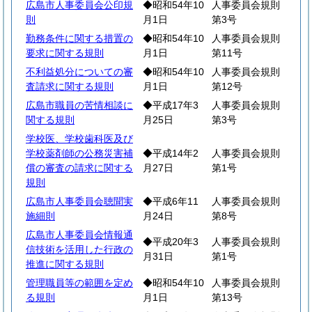
広島市人事委員会公印規
◆昭和54年10
人事委員会規則
則
月1日
第3号
勤務条件に関する措置の
◆昭和54年10
人事委員会規則
要求に関する規則
月1日
第11号
不利益処分についての審
◆昭和54年10
人事委員会規則
査請求に関する規則
月1日
第12号
広島市職員の苦情相談に
◆平成17年3
人事委員会規則
関する規則
月25日
第3号
学校医、学校歯科医及び
学校薬剤師の公務災害補
◆平成14年2
人事委員会規則
償の審査の請求に関する
月27日
第1号
規則
広島市人事委員会聴聞実
◆平成6年11
人事委員会規則
施細則
月24日
第8号
広島市人事委員会情報通
◆平成20年3
人事委員会規則
信技術を活用した行政の
月31日
第1号
推進に関する規則
管理職員等の範囲を定め
◆昭和54年10
人事委員会規則
る規則
月1日
第13号