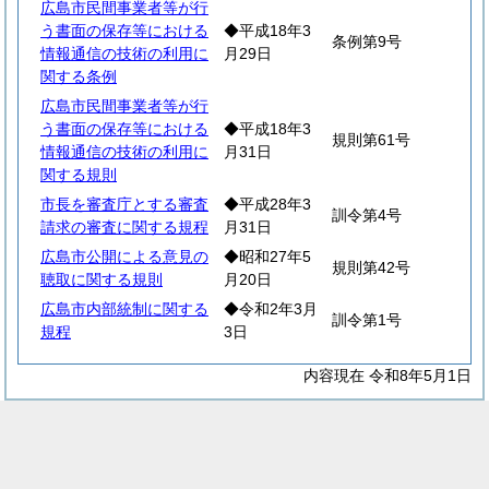
広島市民間事業者等が行
う書面の保存等における
◆平成18年3
条例第9号
情報通信の技術の利用に
月29日
関する条例
広島市民間事業者等が行
う書面の保存等における
◆平成18年3
規則第61号
情報通信の技術の利用に
月31日
関する規則
市長を審査庁とする審査
◆平成28年3
訓令第4号
請求の審査に関する規程
月31日
広島市公開による意見の
◆昭和27年5
規則第42号
聴取に関する規則
月20日
広島市内部統制に関する
◆令和2年3月
訓令第1号
規程
3日
内容現在 令和8年5月1日