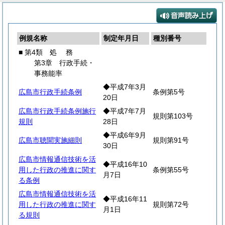
例規名称
制定年月日
種別番号
■ 第4類
処
務
第3章 行政手続・
事務能率
◆平成7年3月
広島市行政手続条例
条例第5号
20日
広島市行政手続条例施行
◆平成7年7月
規則第103号
規則
28日
◆平成6年9月
広島市聴聞実施細則
規則第91号
30日
広島市情報通信技術を活
◆平成16年10
用した行政の推進に関す
条例第55号
月7日
る条例
広島市情報通信技術を活
◆平成16年11
用した行政の推進に関す
規則第72号
月1日
る規則