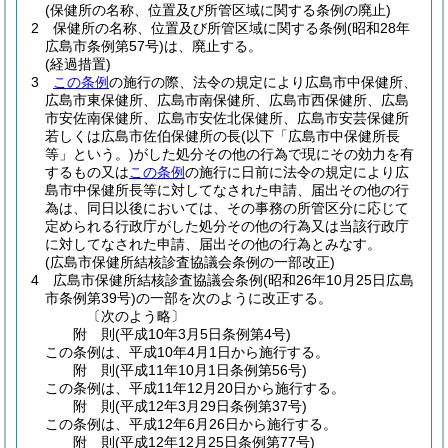
(保健所の名称、位置及び所管区域に関する条例の廃止)
2
保健所の名称、位置及び所管区域に関する条例
(昭和28年
広島市条例第57号)
は、廃止する。
(経過措置)
3
この条例
の施行の際、法令の規定により広島市中保健所、
広島市東保健所、広島市南保健所、広島市西保健所、広島
市安佐南保健所、広島市安佐北保健所、広島市安芸保健所
若しくは広島市佐伯保健所の長
(以下「広島市中保健所長
等」という。)
がした処分その他の行為で現にその効力を有
するもの又は
この条例
の施行に日前に法令の規定により広
島市中保健所長等に対してなされた申請、届出その他の行
為は、同日以後においては、その事務の所管区分に応じて
定められる行政庁がした処分その他の行為又は当該行政庁
に対してなされた申請、届出その他の行為とみなす。
(広島市保健所結核診査協議会条例の一部改正)
4
広島市保健所結核診査協議会条例
(昭和26年10月25日広島
市条例第39号)
の一部を次のように改正する。
〔次のよう略〕
附
則
(平成10年3月5日
条例第4号)
この条例は、平成10年4月1日から施行する。
附
則
(平成11年10月1日
条例第56号)
この条例は、平成11年12月20日から施行する。
附
則
(平成12年3月29日
条例第37号)
この条例は、平成12年6月26日から施行する。
附
則
(平成12年12月25日
条例第77号)