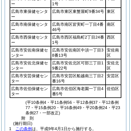
ー
1号
広島市東保健センタ
広島市東区東蟹屋町9番34号
東区
ー
広島市南保健センタ
広島市南区皆実町一丁目4番
南区
ー
46号
広島市西保健センタ
広島市西区福島町2丁目24番
西区
ー
1号
広島市安佐南保健セ
広島市安佐南区中須一丁目3
安佐南
ンター
8番13号
区
広島市安佐北保健セ
広島市安佐北区可部三丁目1
安佐北
ンター
9番22号
区
広島市安芸保健セン
広島市安芸区船越南三丁目2
安芸区
ター
番16号
広島市佐伯保健セン
広島市佐伯区海老園一丁目4
佐伯区
ター
番5号
(平10条例4・平11条例56・平12条例37・平12条例
77・平15条例20・平16条例49・平20条例24・平23
条例27・一部改正)
附
則
(施行期日)
1
この条例
は、平成9年4月1日から施行する。