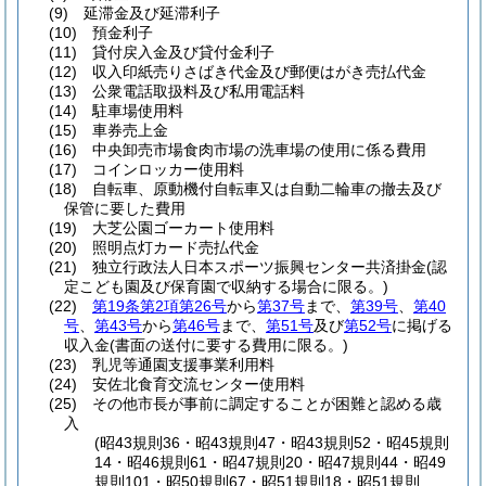
(9)
延滞金及び延滞利子
(10)
預金利子
(11)
貸付戻入金及び貸付金利子
(12)
収入印紙売りさばき代金及び郵便はがき売払代金
(13)
公衆電話取扱料及び私用電話料
(14)
駐車場使用料
(15)
車券売上金
(16)
中央卸売市場食肉市場の洗車場の使用に係る費用
(17)
コインロッカー使用料
(18)
自転車、原動機付自転車又は自動二輪車の撤去及び
保管に要した費用
(19)
大芝公園ゴーカート使用料
(20)
照明点灯カード売払代金
(21)
独立行政法人日本スポーツ振興センター共済掛金
(認
定こども園及び保育園で収納する場合に限る。)
(22)
第19条第2項第26号
から
第37号
まで、
第39号
、
第40
号
、
第43号
から
第46号
まで、
第51号
及び
第52号
に掲げる
収入金
(書面の送付に要する費用に限る。)
(23)
乳児等通園支援事業利用料
(24)
安佐北食育交流センター使用料
(25)
その他市長が事前に調定することが困難と認める歳
入
(昭43規則36・昭43規則47・昭43規則52・昭45規則
14・昭46規則61・昭47規則20・昭47規則44・昭49
規則101・昭50規則67・昭51規則18・昭51規則