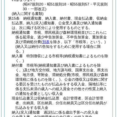
(昭47規則20・昭51規則18・昭55規則57・平元規則
30・一部改正)
(納入に関する書類)
第15条
納税通知書、納入書、納付書、現金払込書、収納金
払込票、納入
(戻入)
通知書、公金受入書及び納入通知書
は、次に掲げる区分により使用するものとする。
納税通知書 市税、県民税及び森林環境税並びにこれらに
係る延滞金、過少申告加算金、不申告加算金、重加算金
及び滞納処分費
(
別表
を除き、以下「市税等」という。)
(納入又は納付の告知をするために使用する場合に限
る。)
納入書 特別徴収による市税等
(納税通知書によるものを除
く。)
納付書 市税等
(納税通知書及び納入書によるものを除
く。)
及び地方交付税、地方譲与税、国庫支出金、県支出
金、地方債、寄附金、滞納処分費
(市税、県民税及び森林
環境税に係るものを除く。)
、公金の徴収又は収納に関す
る委託を受けたものが払込みをする収入金、隔地払等に
係る支払未済の歳入への組入資金その他その性質上納入
の通知を必要としない収入金
現金払込書又は収納金払込票 会計管理者、区会計管理
者、出納員、区出納員、分任出納員又は区分任出納員が
払込みをする収入金
納入
(戻入)
通知書 過誤払に係る歳出予算への戻入金