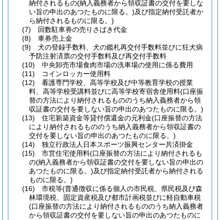
納付されるもの
(納入義務者から領収証書の交付を要しな
い旨の申出のあつたものに限る。)
及び指定納付受託者か
ら納付されるものに限る。)
(7)
回数駐車券の売りさばき代金
(8)
車券売上金
(9)
犬の登録手数料、犬の鑑札再交付手数料並びに狂犬病
予防注射済票の交付手数料及び再交付手数料
(10)
中央卸売市場食肉市場の洗車場の使用に係る費用
(11)
コインロッカー使用料
(12)
看護専門学校、高等学校及び中等教育学校の授業
料、高等学校受講料並びに高等学校寄宿舎使用料
(口座振
替の方法により納付されるもののうち納入義務者から領
収証書の交付を要しない旨の申出のあつたものに限る。)
(13)
住宅新築資金等貸付償還金の元利金
(口座振替の方法
により納付されるもののうち納入義務者から領収証書の
交付を要しない旨の申出のあつたものに限る。)
(14)
独立行政法人日本スポーツ振興センター共済掛金
(15)
市営住宅使用料
(口座振替の方法により納付されるも
の
(納入義務者から領収証書の交付を要しない旨の申出の
あつたものに限る。)
及び指定納付受託者から納付される
ものに限る。)
(16)
市税等
(普通徴収に係る個人の市民税、県民税及び森
林環境税、固定資産税及び都市計画税並びに軽自動車税
(口座振替の方法により納付されるもののうち納入義務者
から領収証書の交付を要しない旨の申出のあつたものに