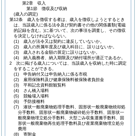
第2章
収入
第1節
徴収及び収納
(歳入の調定)
第12条
歳入を徴収する者は、歳入を徴収しようとするとき
は、当該歳入に係る法令及び契約書その他の関係書類
(電磁
的記録を含む。)
に基づいて、次の事項を調査し、その徴収
を決定しなければならない。
(1)
歳入が法令又は契約に違反していないか。
(2)
歳入の所属年度及び歳入科目に、誤りはないか。
(3)
歳入される金額の算定に誤りはないか。
(4)
納入義務者、納入期限及び納付場所が適正であるか。
2
次に掲げる歳入については、当該歳入を収納した時に調定
をすることができる。
(1)
申告納付又は申告納入に係る市税
(2)
雇用保険料及び健康保険料被保険者負担金
(3)
平和記念資料館観覧料
(4)
さん橋入場料
(5)
競輪場入場料
(6)
予防接種料
(7)
液状一般廃棄物処理手数料、固形状一般廃棄物焼却処
分手数料、固形状一般廃棄物破砕処分手数料、固形状一
般廃棄物埋立処分手数料、大型ごみ収集運搬手数料、固
形状一般廃棄物再生処理手数料及び産業廃棄物埋立処分
費用
(8)
寄附金