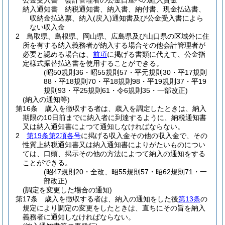
公金受入書 会計管理者の公金口座への組入資金
納入通知書 納税通知書、納入書、納付書、現金払込書、
収納金払込票、納入
(戻入)
通知書及び公金受入書によら
ない収入金
2
鳥取県、島根県、岡山県、広島県及び山口県の区域外に住
所を有する納入義務者が納入する場合その他会計管理者が
必要と認める場合は、
前項
に掲げる書類に代えて、公金指
定様式振替払込書を使用することができる。
(昭50規則36・昭55規則57・平元規則30・平17規則
88・平18規則70・平18規則98・平19規則37・平19
規則93・平25規則61・令6規則35・一部改正)
(納入の通知等)
第16条
歳入を徴収する者は、歳入を調定したときは、納入
期限の10日前までに納入者に到達するように、納税通知書
又は納入通知書によつて通知しなければならない。
2
第19条第2項各号
に掲げる収入金その他の収入金で、その
性質上納税通知書又は納入通知書によりがたいものについ
ては、口頭、掲示その他の方法によつて納入の通知をする
ことができる。
(昭47規則20・全改、昭55規則57・昭62規則71・一
部改正)
(調定を変更した場合の通知)
第17条
歳入を徴収する者は、納入の通知をした後
第13条
の
規定により調定の変更をしたときは、直ちにその旨を納入
義務者に通知しなければならない。