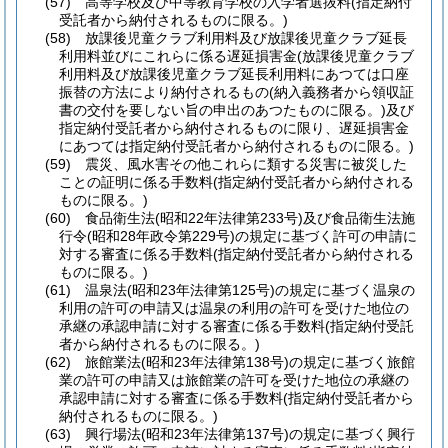
(57)
高等学校及び中等教育学校の入学者選抜料
(指定納付
受託者から納付されるものに限る。)
(58)
放課後児童クラブ利用料及び放課後児童クラブ延長
利用料並びにこれらに係る遅延損害金
(放課後児童クラブ
利用料及び放課後児童クラブ延長利用料にあつては口座
振替の方法により納付されるもの
(納入義務者から領収証
書の交付を要しない旨の申出のあつたものに限る。)
及び
指定納付受託者から納付されるものに限り、遅延損害金
にあつては指定納付受託者から納付されるものに限る。)
(59)
震災、風水害その他これらに類する災害に被災した
ことの証明に係る手数料
(指定納付受託者から納付される
ものに限る。)
(60)
食品衛生法
(昭和22年法律第233号)
及び食品衛生法施
行令
(昭和28年政令第229号)
の規定に基づく許可の申請に
対する審査に係る手数料
(指定納付受託者から納付される
ものに限る。)
(61)
温泉法
(昭和23年法律第125号)
の規定に基づく温泉の
利用の許可の申請又は温泉の利用の許可を受けた地位の
承継の承認申請に対する審査に係る手数料
(指定納付受託
者から納付されるものに限る。)
(62)
旅館業法
(昭和23年法律第138号)
の規定に基づく旅館
業の許可の申請又は旅館業の許可を受けた地位の承継の
承認申請に対する審査に係る手数料
(指定納付受託者から
納付されるものに限る。)
(63)
興行場法
(昭和23年法律第137号)
の規定に基づく興行