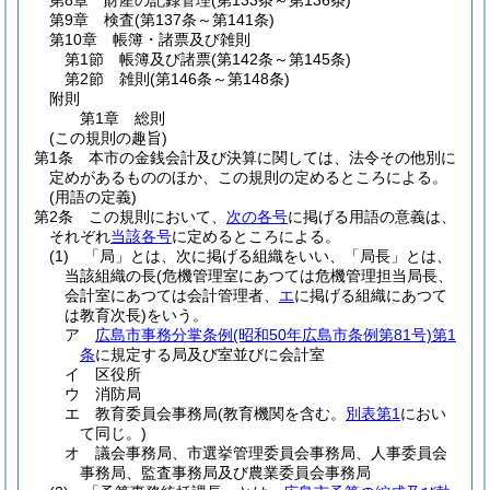
第8章
財産の記録管理
(第133条～第136条)
第9章
検査
(第137条～第141条)
第10章
帳簿・諸票及び雑則
第1節
帳簿及び諸票
(第142条～第145条)
第2節
雑則
(第146条～第148条)
附則
第1章
総則
(この規則の趣旨)
第1条
本市の金銭会計及び決算に関しては、法令その他別に
定めがあるもののほか、この規則の定めるところによる。
(用語の定義)
第2条
この規則において、
次の各号
に掲げる用語の意義は、
それぞれ
当該各号
に定めるところによる。
(1)
「局」とは、次に掲げる組織をいい、「局長」とは、
当該組織の長
(危機管理室にあつては危機管理担当局長、
会計室にあつては会計管理者、
エ
に掲げる組織にあつて
は教育次長)
をいう。
ア
広島市事務分掌条例
(昭和50年広島市条例第81号)
第1
条
に規定する局及び室並びに会計室
イ
区役所
ウ
消防局
エ
教育委員会事務局
(教育機関を含む。
別表第1
におい
て同じ。)
オ
議会事務局、市選挙管理委員会事務局、人事委員会
事務局、監査事務局及び農業委員会事務局