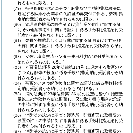
れるものに限る。)
(79)
特例条例の規定に基づく麻薬及び向精神薬取締法に
規定する麻薬小売業者の免許証の再交付に係る手数料
(指
定納付受託者から納付されるものに限る。)
(80)
管理医療機器の販売業又は貸与業の届出に関する証
明その他薬事衛生に関する証明に係る手数料
(指定納付受
託者から納付されるものに限る。)
(81)
焼骨の埋蔵若しくは収蔵に関する証明又は死亡及び
火葬に関する証明に係る手数料
(指定納付受託者から納付
されるものに限る。)
(82)
安佐北食育交流センター使用料
(指定納付受託者から
納付されるものに限る。)
(83)
と畜場法
(昭和28年法律第114号)
に規定する獣畜のと
さつ又は解体の検査に係る手数料
(指定納付受託者から納
付されるものに限る。)
(84)
獣畜のとさつ解体検査に関する証明に係る手数料
(指
定納付受託者から納付されるものに限る。)
(85)
消防法
(昭和23年法律第186号)
の規定に基づく指定数
量以上の危険物を仮に貯蔵し、又は取り扱う場合の承認
の申請に対する審査に係る手数料
(指定納付受託者から納
付されるものに限る。)
(86)
消防法の規定に基づく製造所、貯蔵所又は取扱所の
設置の許可の申請に対する審査に係る手数料
(指定納付受
託者から納付されるものに限る。)
(87)
消防法の規定に基づく製造所、貯蔵所又は取扱所の