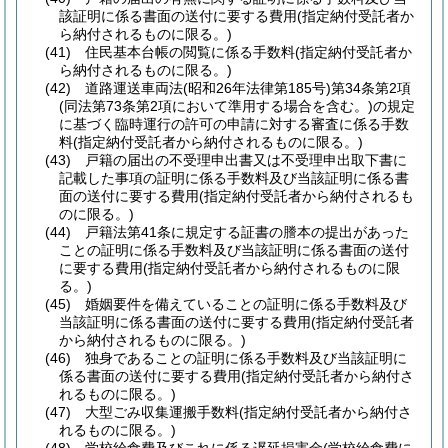
該証明に係る書面の送付に要する費用
(指定納付受託者か
ら納付されるものに限る。)
(41)
住民基本台帳の閲覧に係る手数料
(指定納付受託者か
ら納付されるものに限る。)
(42)
道路運送車両法
(昭和26年法律第185号)
第34条第2項
(同法第73条第2項において準用する場合を含む。)
の規定
に基づく臨時運行の許可の申請に対する審査に係る手数
料
(指定納付受託者から納付されるものに限る。)
(43)
戸籍の届出の不受理申出書又は不受理申出取下書に
記載した事項の証明に係る手数料及び当該証明に係る書
面の送付に要する費用
(指定納付受託者から納付されるも
のに限る。)
(44)
戸籍法第41条に規定する証書の謄本の提出があった
ことの証明に係る手数料及び当該証明に係る書面の送付
に要する費用
(指定納付受託者から納付されるものに限
る。)
(45)
婚姻要件を備えていることの証明に係る手数料及び
当該証明に係る書面の送付に要する費用
(指定納付受託者
から納付されるものに限る。)
(46)
独身であることの証明に係る手数料及び当該証明に
係る書面の送付に要する費用
(指定納付受託者から納付さ
れるものに限る。)
(47)
大型ごみ収集運搬手数料
(指定納付受託者から納付さ
れるものに限る。)