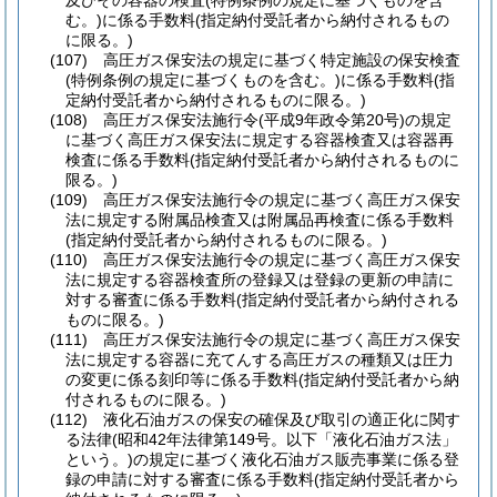
及びその容器の検査
(特例条例の規定に基づくものを含
む。)
に係る手数料
(指定納付受託者から納付されるもの
に限る。)
(107)
高圧ガス保安法の規定に基づく特定施設の保安検査
(特例条例の規定に基づくものを含む。)
に係る手数料
(指
定納付受託者から納付されるものに限る。)
(108)
高圧ガス保安法施行令
(平成9年政令第20号)
の規定
に基づく高圧ガス保安法に規定する容器検査又は容器再
検査に係る手数料
(指定納付受託者から納付されるものに
限る。)
(109)
高圧ガス保安法施行令の規定に基づく高圧ガス保安
法に規定する附属品検査又は附属品再検査に係る手数料
(指定納付受託者から納付されるものに限る。)
(110)
高圧ガス保安法施行令の規定に基づく高圧ガス保安
法に規定する容器検査所の登録又は登録の更新の申請に
対する審査に係る手数料
(指定納付受託者から納付される
ものに限る。)
(111)
高圧ガス保安法施行令の規定に基づく高圧ガス保安
法に規定する容器に充てんする高圧ガスの種類又は圧力
の変更に係る刻印等に係る手数料
(指定納付受託者から納
付されるものに限る。)
(112)
液化石油ガスの保安の確保及び取引の適正化に関す
る法律
(昭和42年法律第149号。以下「液化石油ガス法」
という。)
の規定に基づく液化石油ガス販売事業に係る登
録の申請に対する審査に係る手数料
(指定納付受託者から