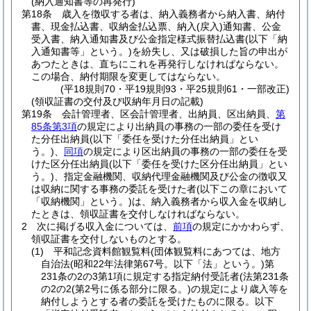
(納入通知書等の再発行)
第18条
歳入を徴収する者は、納入義務者から納入書、納付
書、現金払込書、収納金払込票、納入
(戻入)
通知書、公金
受入書、納入通知書及び公金指定様式振替払込書
(以下「納
入通知書等」という。)
を紛失し、又は破損した旨の申出が
あつたときは、直ちにこれを再発行しなければならない。
この場合、納付期限を変更してはならない。
(平18規則70・平19規則93・平25規則61・一部改正)
(領収証書の交付及び収納年月日の記載)
第19条
会計管理者、区会計管理者、出納員、区出納員、
第
85条第3項
の規定により出納員の事務の一部の委任を受け
た分任出納員
(以下「委任を受けた分任出納員」とい
う。)
、
同項
の規定により区出納員の事務の一部の委任を受
けた区分任出納員
(以下「委任を受けた区分任出納員」とい
う。)
、指定金融機関、収納代理金融機関及び公金の徴収又
は収納に関する事務の委託を受けた者
(以下この章において
「収納機関」という。)
は、納入義務者から収入金を収納し
たときは、領収証書を交付しなければならない。
2
次に掲げる収入金については、
前項
の規定にかかわらず、
領収証書を交付しないものとする。
(1)
平和記念資料館観覧料
(団体観覧料にあつては、地方
自治法
(昭和22年法律第67号。以下「法」という。)
第
231条の2の3第1項に規定する指定納付受託者
(法第231条
の2の2
(第2号に係る部分に限る。)
の規定により歳入等を
納付しようとする者の委託を受けたものに限る。以下