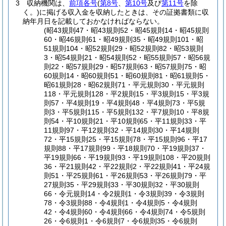
3
収納機関は、
前項各号
(
第8号
、
第10号
及び
第11号
を除
く。)
に掲げる収入金を収納したときは、その証拠書類に収
納年月日を記載しておかなければならない。
(昭43規則47・昭43規則52・昭45規則14・昭45規則
60・昭46規則61・昭49規則35・昭49規則101・昭
51規則104・昭52規則29・昭52規則82・昭53規則
3・昭54規則21・昭54規則52・昭55規則57・昭56規
則22・昭57規則29・昭57規則63・昭57規則75・昭
60規則14・昭60規則51・昭60規則81・昭61規則5・
昭61規則28・昭62規則71・平元規則30・平元規則
118・平元規則128・平2規則15・平3規則15・平3規
則57・平4規則19・平4規則48・平4規則73・平5規
則3・平5規則115・平5規則132・平7規則10・平8規
則54・平10規則21・平10規則65・平11規則33・平
11規則97・平12規則32・平14規則30・平14規則
72・平15規則25・平15規則78・平15規則96・平17
規則88・平17規則99・平18規則70・平19規則37・
平19規則66・平19規則93・平19規則108・平20規則
36・平21規則42・平22規則2・平22規則41・平24規
則51・平25規則61・平26規則53・平26規則79・平
27規則35・平29規則33・平30規則32・平30規則
66・令元規則14・令2規則1・令3規則39・令3規則
78・令3規則88・令4規則1・令4規則5・令4規則
42・令4規則60・令4規則66・令4規則74・令5規則
26・令6規則1・令6規則7・令6規則35・令6規則