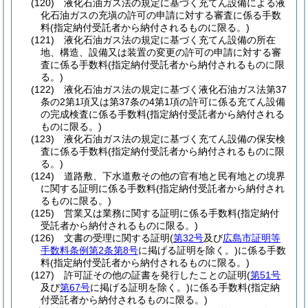
(120)
液化石油ガス法の規定に基づく充てん設備による液
化石油ガスの充塡の許可の申請に対する審査に係る手数
料
(指定納付受託者から納付されるものに限る。)
(121)
液化石油ガス法の規定に基づく充てん設備の所在
地、構造、設備又は装置の変更の許可の申請に対する審
査に係る手数料
(指定納付受託者から納付されるものに限
る。)
(122)
液化石油ガス法の規定に基づく液化石油ガス法第37
条の2第1項又は第37条の4第1項の許可に係る充てん設備
の完成検査に係る手数料
(指定納付受託者から納付される
ものに限る。)
(123)
液化石油ガス法の規定に基づく充てん設備の保安検
査に係る手数料
(指定納付受託者から納付されるものに限
る。)
(124)
道路敷、下水道敷その他の官有地と民有地との境界
に関する証明に係る手数料
(指定納付受託者から納付され
るものに限る。)
(125)
営業又は業務に関する証明に係る手数料
(指定納付
受託者から納付されるものに限る。)
(126)
文書の受理に関する証明
(
第32号
及び
広島市証明等
手数料条例第2条第8号
に掲げる証明を除く。)
に係る手数
料
(指定納付受託者から納付されるものに限る。)
(127)
許可証その他の証書を発行したことの証明
(
第51号
及び
第67号
に掲げる証明を除く。)
に係る手数料
(指定納
付受託者から納付されるものに限る。)