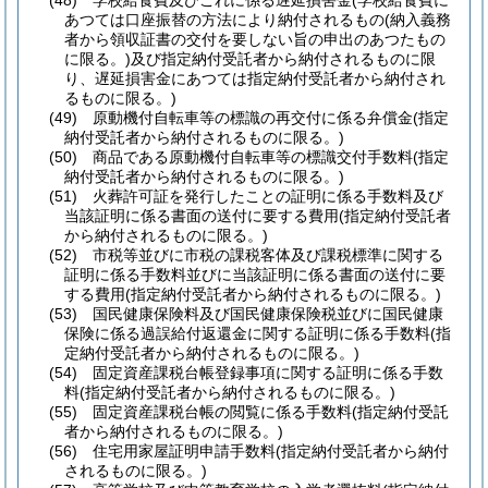
(48)
学校給食費及びこれに係る遅延損害金
(学校給食費に
あつては口座振替の方法により納付されるもの
(納入義務
者から領収証書の交付を要しない旨の申出のあつたもの
に限る。)
及び指定納付受託者から納付されるものに限
り、遅延損害金にあつては指定納付受託者から納付され
るものに限る。)
(49)
原動機付自転車等の標識の再交付に係る弁償金
(指定
納付受託者から納付されるものに限る。)
(50)
商品である原動機付自転車等の標識交付手数料
(指定
納付受託者から納付されるものに限る。)
(51)
火葬許可証を発行したことの証明に係る手数料及び
当該証明に係る書面の送付に要する費用
(指定納付受託者
から納付されるものに限る。)
(52)
市税等並びに市税の課税客体及び課税標準に関する
証明に係る手数料並びに当該証明に係る書面の送付に要
する費用
(指定納付受託者から納付されるものに限る。)
(53)
国民健康保険料及び国民健康保険税並びに国民健康
保険に係る過誤給付返還金に関する証明に係る手数料
(指
定納付受託者から納付されるものに限る。)
(54)
固定資産課税台帳登録事項に関する証明に係る手数
料
(指定納付受託者から納付されるものに限る。)
(55)
固定資産課税台帳の閲覧に係る手数料
(指定納付受託
者から納付されるものに限る。)
(56)
住宅用家屋証明申請手数料
(指定納付受託者から納付
されるものに限る。)