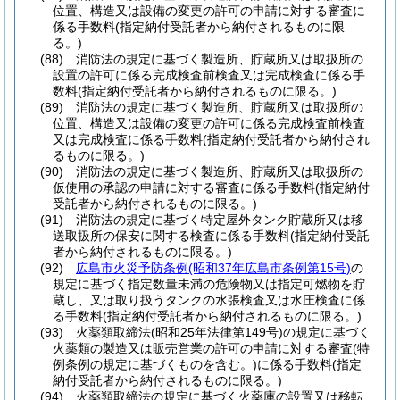
位置、構造又は設備の変更の許可の申請に対する審査に
係る手数料
(指定納付受託者から納付されるものに限
る。)
(88)
消防法の規定に基づく製造所、貯蔵所又は取扱所の
設置の許可に係る完成検査前検査又は完成検査に係る手
数料
(指定納付受託者から納付されるものに限る。)
(89)
消防法の規定に基づく製造所、貯蔵所又は取扱所の
位置、構造又は設備の変更の許可に係る完成検査前検査
又は完成検査に係る手数料
(指定納付受託者から納付され
るものに限る。)
(90)
消防法の規定に基づく製造所、貯蔵所又は取扱所の
仮使用の承認の申請に対する審査に係る手数料
(指定納付
受託者から納付されるものに限る。)
(91)
消防法の規定に基づく特定屋外タンク貯蔵所又は移
送取扱所の保安に関する検査に係る手数料
(指定納付受託
者から納付されるものに限る。)
(92)
広島市火災予防条例
(昭和37年広島市条例第15号)
の
規定に基づく指定数量未満の危険物又は指定可燃物を貯
蔵し、又は取り扱うタンクの水張検査又は水圧検査に係
る手数料
(指定納付受託者から納付されるものに限る。)
(93)
火薬類取締法
(昭和25年法律第149号)
の規定に基づく
火薬類の製造又は販売営業の許可の申請に対する審査
(特
例条例の規定に基づくものを含む。)
に係る手数料
(指定
納付受託者から納付されるものに限る。)
(94)
火薬類取締法の規定に基づく火薬庫の設置又は移転