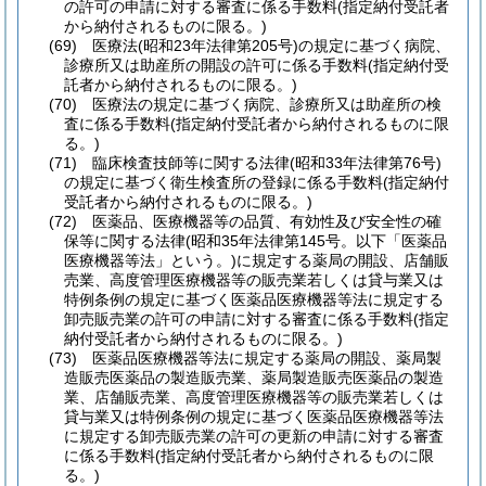
の許可の申請に対する審査に係る手数料
(指定納付受託者
から納付されるものに限る。)
(69)
医療法
(昭和23年法律第205号)
の規定に基づく病院、
診療所又は助産所の開設の許可に係る手数料
(指定納付受
託者から納付されるものに限る。)
(70)
医療法の規定に基づく病院、診療所又は助産所の検
査に係る手数料
(指定納付受託者から納付されるものに限
る。)
(71)
臨床検査技師等に関する法律
(昭和33年法律第76号)
の規定に基づく衛生検査所の登録に係る手数料
(指定納付
受託者から納付されるものに限る。)
(72)
医薬品、医療機器等の品質、有効性及び安全性の確
保等に関する法律
(昭和35年法律第145号。以下「医薬品
医療機器等法」という。)
に規定する薬局の開設、店舗販
売業、高度管理医療機器等の販売業若しくは貸与業又は
特例条例の規定に基づく医薬品医療機器等法に規定する
卸売販売業の許可の申請に対する審査に係る手数料
(指定
納付受託者から納付されるものに限る。)
(73)
医薬品医療機器等法に規定する薬局の開設、薬局製
造販売医薬品の製造販売業、薬局製造販売医薬品の製造
業、店舗販売業、高度管理医療機器等の販売業若しくは
貸与業又は特例条例の規定に基づく医薬品医療機器等法
に規定する卸売販売業の許可の更新の申請に対する審査
に係る手数料
(指定納付受託者から納付されるものに限
る。)