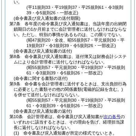
い。
(平11規則33・平19規則37・平25規則61・令3規則
39・令5規則26・一部改正)
(命令書及び戻入通知書の送付期限)
第7条
各年度の命令書及び戻入通知書は、当該年度の出納閉
鎖期日の1か月前までに会計管理者に送付しなければならな
い。
ただし、特別の事情があるものは、この限りでない。
(昭47規則20・全改、昭55規則57・平元規則30・平
19規則37・令3規則39・令5規則26・一部改正)
(命令書及び戻入通知書の送付)
第8条
命令書及び戻入通知書は、送付簿又は財務会計システ
ムにより会計管理者に送付しなければならない。
(昭55規則57・平元規則30・平19規則37・平25規則
61・令3規則39・令5規則26・一部改正)
(命令書に関する書類の送付)
第9条
命令書を会計管理者に送付するときは、支出負担行為
に必要とした書類その他の関係書類
(電磁的記録を含む。)
を併せて送付しなければならない。
(昭55規則57・平元規則30・平19規則37・平25規則
61・令3規則39・令5規則26・一部改正)
(命令書及び戻入通知書の返付)
第10条
会計管理者は、命令書及び戻入通知書が
次の各号
の
いずれかに該当するときは、その理由を告げ、経理担当課
長に返付しなければならない。
(1)
命令書及び戻入通知書が所定の様式でないとき。