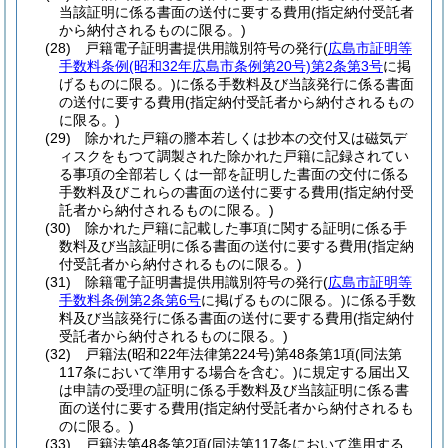
当該証明に係る書面の送付に要する費用
(指定納付受託者
から納付されるものに限る。)
(28)
戸籍電子証明書提供用識別符号の発行
(
広島市証明等
手数料条例
(昭和32年広島市条例第20号)
第2条第3号
に掲
げるものに限る。)
に係る手数料及び当該発行に係る書面
の送付に要する費用
(指定納付受託者から納付されるもの
に限る。)
(29)
除かれた戸籍の謄本若しくは抄本の交付又は磁気デ
ィスクをもつて調製された除かれた戸籍に記録されてい
る事項の全部若しくは一部を証明した書面の交付に係る
手数料及びこれらの書面の送付に要する費用
(指定納付受
託者から納付されるものに限る。)
(30)
除かれた戸籍に記載した事項に関する証明に係る手
数料及び当該証明に係る書面の送付に要する費用
(指定納
付受託者から納付されるものに限る。)
(31)
除籍電子証明書提供用識別符号の発行
(
広島市証明等
手数料条例第2条第6号
に掲げるものに限る。)
に係る手数
料及び当該発行に係る書面の送付に要する費用
(指定納付
受託者から納付されるものに限る。)
(32)
戸籍法
(昭和22年法律第224号)
第48条第1項
(同法第
117条において準用する場合を含む。)
に規定する届出又
は申請の受理の証明に係る手数料及び当該証明に係る書
面の送付に要する費用
(指定納付受託者から納付されるも
のに限る。)
(33)
戸籍法第48条第2項
(同法第117条において準用する