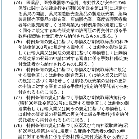
(74)
医薬品、医療機器等の品質、有効性及び安全性の確
保等に関する法律施行令
(昭和36年政令第11号)
に規定す
る薬局の開設、薬局製造販売医薬品の製造販売業、薬局
製造販売医薬品の製造業、店舗販売業、高度管理医療機
器等の販売業若しくは貸与業又は特例条例の規定に基づ
く同令に規定する卸売販売業の許可証の再交付に係る手
数料
(指定納付受託者から納付されるものに限る。)
(75)
特例条例の規定に基づく毒物及び劇物取締法
(昭和25
年法律第303号)
に規定する毒物若しくは劇物の製造業若
しくは輸入業又は同法の規定に基づく毒物若しくは劇物
の販売業の登録の申請に対する審査に係る手数料
(指定納
付受託者から納付されるものに限る。)
(76)
特例条例の規定に基づく毒物及び劇物取締法に規定
する毒物若しくは劇物の製造業若しくは輸入業又は同法
の規定に基づく毒物若しくは劇物の販売業の登録の更新
の申請に対する審査に係る手数料
(指定納付受託者から納
付されるものに限る。)
(77)
特例条例の規定に基づく毒物及び劇物取締法施行令
(昭和30年政令第261号)
に規定する毒物若しくは劇物の製
造業若しくは輸入業又は同令の規定に基づく毒物若しく
は劇物の販売業の登録票の再交付に係る手数料
(指定納付
受託者から納付されるものに限る。)
(78)
特例条例の規定に基づく麻薬及び向精神薬取締法
(昭
和28年法律第14号)
に規定する麻薬小売業者の免許の申
請に対する審査に係る手数料
(指定納付受託者から納付さ