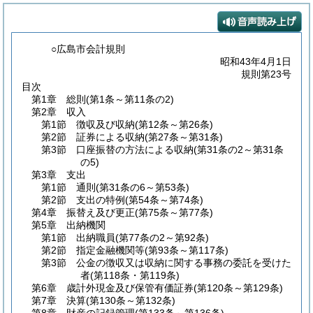
○広島市会計規則
昭和43年4月1日
規則第23号
目次
第1章
総則
(第1条～第11条の2)
第2章
収入
第1節
徴収及び収納
(第12条～第26条)
第2節
証券による収納
(第27条～第31条)
第3節
口座振替の方法による収納
(第31条の2～第31条
の5)
第3章
支出
第1節
通則
(第31条の6～第53条)
第2節
支出の特例
(第54条～第74条)
第4章
振替え及び更正
(第75条～第77条)
第5章
出納機関
第1節
出納職員
(第77条の2～第92条)
第2節
指定金融機関等
(第93条～第117条)
第3節
公金の徴収又は収納に関する事務の委託を受けた
者
(第118条・第119条)
第6章
歳計外現金及び保管有価証券
(第120条～第129条)
第7章
決算
(第130条～第132条)