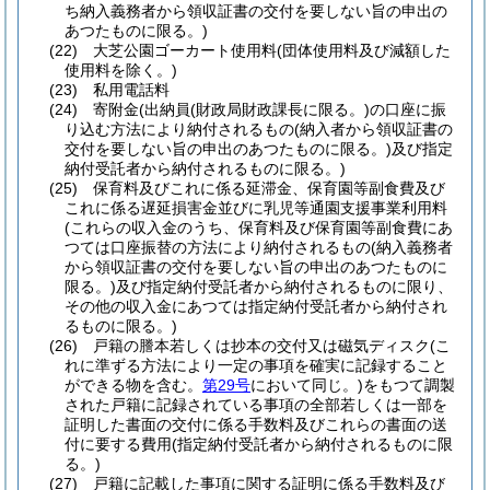
ち納入義務者から領収証書の交付を要しない旨の申出の
あつたものに限る。)
(22)
大芝公園ゴーカート使用料
(団体使用料及び減額した
使用料を除く。)
(23)
私用電話料
(24)
寄附金
(出納員
(財政局財政課長に限る。)
の口座に振
り込む方法により納付されるもの
(納入者から領収証書の
交付を要しない旨の申出のあつたものに限る。)
及び指定
納付受託者から納付されるものに限る。)
(25)
保育料及びこれに係る延滞金、保育園等副食費及び
これに係る遅延損害金並びに乳児等通園支援事業利用料
(これらの収入金のうち、保育料及び保育園等副食費にあ
つては口座振替の方法により納付されるもの
(納入義務者
から領収証書の交付を要しない旨の申出のあつたものに
限る。)
及び指定納付受託者から納付されるものに限り、
その他の収入金にあつては指定納付受託者から納付され
るものに限る。)
(26)
戸籍の謄本若しくは抄本の交付又は磁気ディスク
(こ
れに準ずる方法により一定の事項を確実に記録すること
ができる物を含む。
第29号
において同じ。)
をもつて調製
された戸籍に記録されている事項の全部若しくは一部を
証明した書面の交付に係る手数料及びこれらの書面の送
付に要する費用
(指定納付受託者から納付されるものに限
る。)
(27)
戸籍に記載した事項に関する証明に係る手数料及び