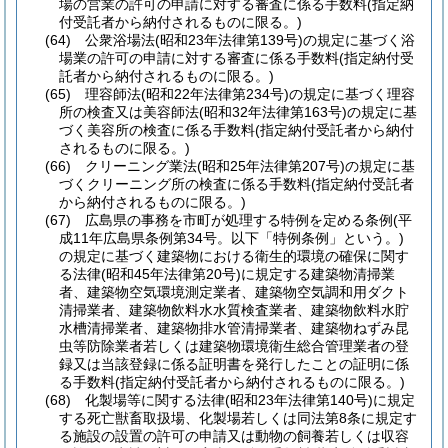
場の営業の許可の申請に対する審査に係る手数料
(指定納
付受託者から納付されるものに限る。)
(64)
公衆浴場法
(昭和23年法律第139号)
の規定に基づく浴
場業の許可の申請に対する審査に係る手数料
(指定納付受
託者から納付されるものに限る。)
(65)
理容師法
(昭和22年法律第234号)
の規定に基づく理容
所の検査又は美容師法
(昭和32年法律第163号)
の規定に基
づく美容所の検査に係る手数料
(指定納付受託者から納付
されるものに限る。)
(66)
クリーニング業法
(昭和25年法律第207号)
の規定に基
づくクリーニング所の検査に係る手数料
(指定納付受託者
から納付されるものに限る。)
(67)
広島県の事務を市町が処理する特例を定める条例
(平
成11年広島県条例第34号。以下「特例条例」という。)
の規定に基づく建築物における衛生的環境の確保に関す
る法律
(昭和45年法律第20号)
に規定する建築物清掃業
者、建築物空気環境測定業者、建築物空気調和用ダクト
清掃業者、建築物飲料水水質検査業者、建築物飲料水貯
水槽清掃業者、建築物排水管清掃業者、建築物ねずみ昆
虫等防除業者若しくは建築物環境衛生総合管理業者の登
録又は当該登録に係る証明書を発行したことの証明に係
る手数料
(指定納付受託者から納付されるものに限る。)
(68)
化製場等に関する法律
(昭和23年法律第140号)
に規定
する死亡獣畜取扱場、化製場若しくは同法第8条に規定す
る施設の設置の許可の申請又は動物の飼養若しくは収容