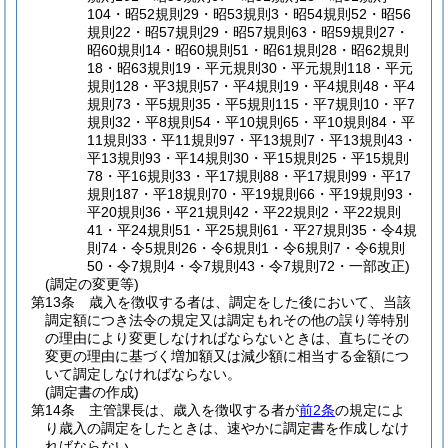
104・昭52規則29・昭53規則3・昭54規則52・昭56
規則22・昭57規則29・昭57規則63・昭59規則27・
昭60規則14・昭60規則51・昭61規則28・昭62規則
18・昭63規則19・平元規則30・平元規則118・平元
規則128・平3規則57・平4規則19・平4規則48・平4
規則73・平5規則35・平5規則115・平7規則10・平7
規則32・平8規則54・平10規則65・平10規則84・平
11規則33・平11規則97・平13規則7・平13規則43・
平13規則93・平14規則30・平15規則25・平15規則
78・平16規則33・平17規則88・平17規則99・平17
規則187・平18規則70・平19規則66・平19規則93・
平20規則36・平21規則42・平22規則2・平22規則
41・平24規則51・平25規則61・平27規則35・令4規
則74・令5規則26・令6規則1・令6規則7・令6規則
50・令7規則4・令7規則43・令7規則72・一部改正)
(調定の変更等)
第13条
歳入を徴収する者は、調定をした後において、当該
調定額につき法令の規定又は調定もれその他の誤り等特別
の理由により変更しなければならないときは、直ちにその
変更の理由に基づく増加額又は減少額に相当する金額につ
いて調定しなければならない。
(調定書の作成)
第14条
主管課長は、歳入を徴収する者が
前2条
の規定によ
り歳入の調定をしたときは、速やかに調定書を作成しなけ
ればならない。