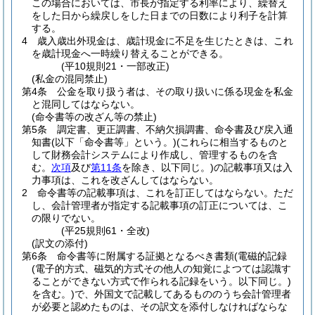
この場合においては、市長が指定する利率により、繰替え
をした日から繰戻しをした日までの日数により利子を計算
する。
4
歳入歳出外現金は、歳計現金に不足を生じたときは、これ
を歳計現金へ一時繰り替えることができる。
(平10規則21・一部改正)
(私金の混同禁止)
第4条
公金を取り扱う者は、その取り扱いに係る現金を私金
と混同してはならない。
(命令書等の改ざん等の禁止)
第5条
調定書、更正調書、不納欠損調書、命令書及び戻入通
知書
(以下「命令書等」という。)
(これらに相当するものと
して財務会計システムにより作成し、管理するものを含
む。
次項
及び
第11条
を除き、以下同じ。)
の記載事項又は入
力事項は、これを改ざんしてはならない。
2
命令書等の記載事項は、これを訂正してはならない。
ただ
し、会計管理者が指定する記載事項の訂正については、こ
の限りでない。
(平25規則61・全改)
(訳文の添付)
第6条
命令書等に附属する証拠となるべき書類
(電磁的記録
(電子的方式、磁気的方式その他人の知覚によつては認識す
ることができない方式で作られる記録をいう。以下同じ。)
を含む。)
で、外国文で記載してあるもののうち会計管理者
が必要と認めたものは、その訳文を添付しなければならな