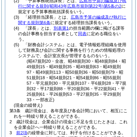
(2)
「予算事務統括課長」とは、
広島市予算の編成及び執
行に関する規則
(昭和43年広島市規則第22号)
第5条の2
に
規定する予算事務統括課長をいう。
(3)
「経理担当課長」とは、
広島市予算の編成及び執行に
関する規則第6条
に規定する経理担当課長をいう。
(4)
「課長」とは、
別表第1
の担当範囲の欄に掲げる課等
の会計事務を担当する者として
同表
に定める職位をい
う。
(5)
「財務会計システム」とは、電子情報処理組織を使用
して財務及び会計に関する事務を行うための情報処理の
システムで、会計室次長が管理するものをいう。
(昭47規則20・全改、昭48規則30・昭48規則84・昭
49規則15・昭49規則35・昭49規則63・昭49規則
97・昭49規則113・昭50規則36・昭50規則79・昭
51規則18・昭54規則21・昭54規則86・昭55規則
57・平元規則30・平元規則107・平6規則28・平7規
則32・平17規則88・平20規則36・平22規則41・平
25規則61・平26規則53・平27規則35・平29規則
33・一部改正)
(現金の繰替え)
第3条
歳計現金は、各年度及び各会計間において、相互にこ
れを一時繰り替えることができる。
2
歳計現金は、企業会計の現金に不足を生じたときは、これ
を企業会計へ一時繰り替えることができる。
3
前2項
の繰替金に対しては、利子を付けることができる。