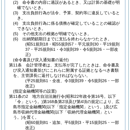
(2)
命令書の内容に過誤があるとき、又は計算の基礎が明
確でないとき。
(3)
支出負担行為が法令、予算、契約等に違反していると
き。
(4)
支出負担行為に係る債務が確定していることの確認が
できないとき。
(5)
その他支出の根拠が明確でないとき。
(6)
出納閉鎖期日までに支払を終わらなかつたとき。
(昭51規則18・昭55規則57・平元規則30・平19規則
37・平25規則61・令3規則39・令5規則26・一部改
正)
(命令書及び戻入通知書の返付)
第11条
会計管理者は、支払等が完了したときは、命令書及
び戻入通知書並びにこれらに附属する証拠となるべき書類
を、主管課長に返付しなければならない。
(平25規則61・全改、令3規則39・令5規則26・一部
改正)
(指定金融機関等の設置)
第11条の2
地方自治法施行令
(昭和22年政令第16号。以下
「令」という。)
第168条第2項及び第4項の規定により、広
島市指定金融機関
(以下「指定金融機関」という。)
及び広
島市収納代理金融機関
(以下「収納代理金融機関」とい
う。)
を置く。
(昭60規則81・追加、平5規則3・平15規則25・一部
改正)