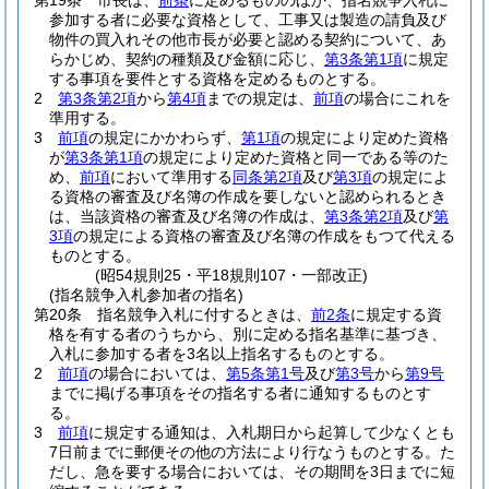
第19条
市長は、
前条
に定めるもののほか、指名競争入札に
参加する者に必要な資格として、工事又は製造の請負及び
物件の買入れその他市長が必要と認める契約について、あ
らかじめ、契約の種類及び金額に応じ、
第3条第1項
に規定
する事項を要件とする資格を定めるものとする。
2
第3条第2項
から
第4項
までの規定は、
前項
の場合にこれを
準用する。
3
前項
の規定にかかわらず、
第1項
の規定により定めた資格
が
第3条第1項
の規定により定めた資格と同一である等のた
め、
前項
において準用する
同条第2項
及び
第3項
の規定によ
る資格の審査及び名簿の作成を要しないと認められるとき
は、当該資格の審査及び名簿の作成は、
第3条第2項
及び
第
3項
の規定による資格の審査及び名簿の作成をもつて代える
ものとする。
(昭54規則25・平18規則107・一部改正)
(指名競争入札参加者の指名)
第20条
指名競争入札に付するときは、
前2条
に規定する資
格を有する者のうちから、別に定める指名基準に基づき、
入札に参加する者を3名以上指名するものとする。
2
前項
の場合においては、
第5条第1号
及び
第3号
から
第9号
までに掲げる事項をその指名する者に通知するものとす
る。
3
前項
に規定する通知は、入札期日から起算して少なくとも
7日前までに郵便その他の方法により行なうものとする。
た
だし、急を要する場合においては、その期間を3日までに短