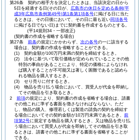
第26条
契約の相手方を決定したときは、当該決定の日から
5日を経過する日
(その日が、
広島市の休日を定める条例
(平
成3年広島市条例第49号)
第1条第1項各号
に掲げる日に当た
るときは、その日後において、その日に最も近い
同項各号
に掲げる日でない日)
までに契約書を作成するものとする。
(平14規則34・一部改正)
(契約書の作成を省略する場合)
第27条
前条
の規定にかかわらず、
次の各号
の一に該当する
場合は、契約書の作成を省略することができる。
(1)
契約金額が100万円未満の契約を締結するとき。
(2)
法令に基づいて取引価格が定められていることその他
特別の事由があることにより、特定の価格によらなけれ
ば購入することが不可能又は著しく困難であると認めら
れる物品を購入するとき。
(3)
せり売りに付するとき。
(4)
物品を売り払う場合において、買受人が代金を即納し
てその物品を引き取るとき。
2
前項
の規定により、契約書の作成を省略する場合は、請書
その他これに準ずる書面を徴さなければならない。
ただ
し、物品の購入、修理若しくは製造の請負の契約を締結す
る場合においてその契約金額が10万円未満であるとき、
前
項第2号
に規定する物品を購入するとき、又は物品を売り払
う場合において買受人が代金を即納してその物品を引き取
るときは、請書その他これに準ずる書面を省略することが
できる。