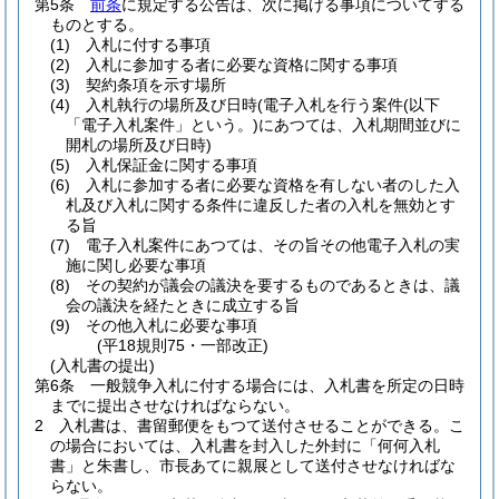
第5条
前条
に規定する公告は、次に掲げる事項についてする
ものとする。
(1)
入札に付する事項
(2)
入札に参加する者に必要な資格に関する事項
(3)
契約条項を示す場所
(4)
入札執行の場所及び日時
(電子入札を行う案件
(以下
「電子入札案件」という。)
にあつては、入札期間並びに
開札の場所及び日時)
(5)
入札保証金に関する事項
(6)
入札に参加する者に必要な資格を有しない者のした入
札及び入札に関する条件に違反した者の入札を無効とす
る旨
(7)
電子入札案件にあつては、その旨その他電子入札の実
施に関し必要な事項
(8)
その契約が議会の議決を要するものであるときは、議
会の議決を経たときに成立する旨
(9)
その他入札に必要な事項
(平18規則75・一部改正)
(入札書の提出)
第6条
一般競争入札に付する場合には、入札書を所定の日時
までに提出させなければならない。
2
入札書は、書留郵便をもつて送付させることができる。
こ
の場合においては、入札書を封入した外封に「何何入札
書」と朱書し、市長あてに親展として送付させなければな
らない。