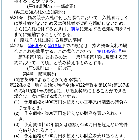
縮することができる。
(平18規則75・一部改正)
(再度通知入札の通知期間)
第21条
指名競争入札に付した場合において、入札者若しく
は落札者がないため又は落札者が契約を締結しないため、
さらに入札に付するときは、
前条
に規定する通知期間を2日
までに短縮することができる。
(一般競争入札に関する規定の準用)
第22条
第6条
から
第16条
までの規定は、指名競争入札の場
合にこれを準用する。
この場合において、
第10条第3号
中
「第3条第1項」とあるのは、「第19条第1項に規定する契
約において、同項」と読み替えるものとする。
(平5規則10・一部改正)
第4章
随意契約
(随意契約によることができる場合)
第22条の2
地方自治法施行令
(昭和22年政令第16号)
第167条
の2第1項第1号の規定により随意契約によることができる
場合は、次に掲げる場合とする。
(1)
予定価格が400万円を超えない工事又は製造の請負を
させるとき。
(2)
予定価格が300万円を超えない財産を買い入れると
き。
(3)
予定賃借料の年額又は総額が150万円を超えない物件
を借り入れるとき。
(4)
予定価格が100万円を超えない財産を売り払うとき。