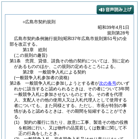
○広島市契約規則
昭和39年4月1日
規則第28号
広島市契約条例施行規則(昭和37年広島市規則第51号)の全
部を改正する。
第1章
総則
(この規則の趣旨)
第1条
売買、貸借、請負その他の契約については、別に定め
があるもののほか、この規則の定めるところによる。
第2章
一般競争入札による契約
(一般競争入札参加者の資格)
第2条
一般競争入札に参加しようとする者が
次の各号
のいず
れかに該当すると認められるときは、その者について3年間
一般競争入札に参加させないものとする。
その者を代理
人、支配人その他の使用人又は入札代理人として使用する
者についても、また同様とする。
ただし、市長が特別の事
情があると認めるときは、その期間を短縮することができ
る。
(1)
契約の履行に当たり、故意に工事、製造その他の役務
を粗雑に行い、又は物件の品質若しくは数量に関して不
正の行為をしたとき。