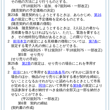
その他の方法により行うものとする。
(平18規則75・追加、令7規則46・一部改正)
(随意契約の予定価格の決定)
第23条
随意契約をしようとするときは、あらかじめ、
第16
条
の規定に準じて予定価格を定めるものとする。
(随意契約の見積書の徴取)
第24条
随意契約をしようとするときは、2人以上の者から
見積書を徴さなければならない。
ただし、緊急を要すると
き、その他特別な理由があるときは、この限りでない。
2
前項本文
の規定による見積書の徴取については、
第7条
に
規定する電子入札の例によることができる。
(昭54規則25・平12規則37・平18規則75・一部改正)
第5章
せり売り
(せり売りの手続)
第25条
第2章
の規定は、せり売りの場合にこれを準用す
る。
2
前項
において準用する
第10条各号
のいずれかに該当する
場合のほか、物品のせり売りに参加する者が契約を締結し
ないこととなるおそれがないと認められるときとして市長
が定めるときは、
同項
において準用する
第9条
の規定により
当該参加する者が納付すべき金銭の全部又は一部を納付さ
せないことができる。
(平22規則75・一部改正)
第6章
契約の締結
(契約書の作成)