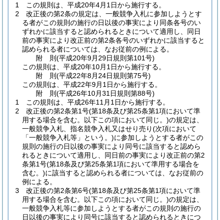
1
この規則は、平成20年4月1日から施行する。
2
改正後の第2条の規定は、一般競争入札に参加しようとす
る者がこの規則の施行の日以後の事実により同条各号のい
ずれかに該当すると認められるときについて適用し、同日
前の事実により改正前の第2条各号のいずれかに該当すると
認められる者については、なお従前の例による。
附
則
(平成20年9月29日
規則第101号)
この規則は、平成20年10月1日から施行する。
附
則
(平成22年8月24日
規則第75号)
この規則は、平成22年9月1日から施行する。
附
則
(平成26年10月31日
規則第88号)
1
この規則は、平成26年11月1日から施行する。
2
改正後の第2条第1号
(第18条及び第25条第1項において準
用する場合を含む。以下この項において同じ。)
の規定は、
一般競争入札、指名競争入札又はせり売り
(次項において
「一般競争入札等」という。)
に参加しようとする者がこの
規則の施行の日以後の事実により同号に該当すると認めら
れるときについて適用し、同日前の事実により改正前の第2
条第1号
(第18条及び第25条第1項において準用する場合を
含む。)
に該当すると認められる者については、なお従前の
例による。
3
改正後の第2条第6号
(第18条及び第25条第1項において準
用する場合を含む。以下この項において同じ。)
の規定は、
一般競争入札等に参加しようとする者がこの規則の施行の
日以後の事実により同号に該当すると認められるときにつ