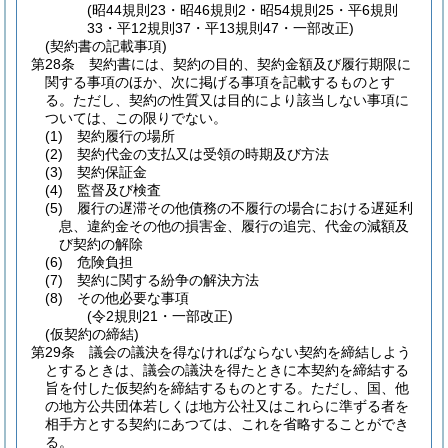
(昭44規則23・昭46規則2・昭54規則25・平6規則
33・平12規則37・平13規則47・一部改正)
(契約書の記載事項)
第28条
契約書には、契約の目的、契約金額及び履行期限に
関する事項のほか、次に掲げる事項を記載するものとす
る。
ただし、契約の性質又は目的により該当しない事項に
ついては、この限りでない。
(1)
契約履行の場所
(2)
契約代金の支払又は受領の時期及び方法
(3)
契約保証金
(4)
監督及び検査
(5)
履行の遅滞その他債務の不履行の場合における遅延利
息、違約金その他の損害金、履行の追完、代金の減額及
び契約の解除
(6)
危険負担
(7)
契約に関する紛争の解決方法
(8)
その他必要な事項
(令2規則21・一部改正)
(仮契約の締結)
第29条
議会の議決を得なければならない契約を締結しよう
とするときは、議会の議決を得たときに本契約を締結する
旨を付した仮契約を締結するものとする。
ただし、国、他
の地方公共団体若しくは地方公社又はこれらに準ずる者を
相手方とする契約にあつては、これを省略することができ
る。