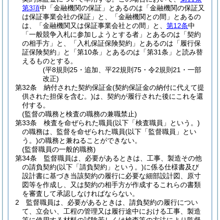
第3項
中「金融機関の保証」とあるのは「金融機関の保証又
は保証事業会社の保証」と、「金融機関との間」とあるの
は、「金融機関又は保証事業会社との間」と、
第12条
中
「一般競争入札に参加しようとする者」とあるのは「契約
の相手方」と、「入札保証保険契約」とあるのは「履行保
証保険契約」と「第10条」とあるのは「第31条」と読み替
えるものとする。
(平8規則25・追加、平22規則75・令2規則21・一部
改正)
第32条
納付された契約保証金
(契約保証金の納付に代えて提
供された担保を含む。)
は、契約が履行された後にこれを還
付する。
(監督の職務と検査の職務の兼職禁止)
第33条
検査を命ぜられた職員
(以下「検査職員」という。)
の職務は、監督を命ぜられた職員
(以下「監督職員」とい
う。)
の職務と兼ねることができない。
(監督職員の一般的職務)
第34条
監督職員は、必要があるときは、工事、製造その他
の請負契約
(以下「請負契約」という。)
に係る仕様書及び
設計書に基づき当該契約の履行に必要な細部設計図、原寸
図等を作成し、又は契約の相手方が作成するこれらの書類
を審査して承認しなければならない。
2
監督職員は、必要があるときは、請負契約の履行につい
て、立会い、工程の管理又は履行途中における工事、製造