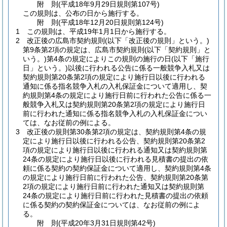
附
則
(平成18年9月29日
規則第107号)
この規則は、公布の日から施行する。
附
則
(平成18年12月20日
規則第124号)
1
この規則は、平成19年1月1日から施行する。
2
改正後の広島市契約規則
(以下「改正後の規則」という。)
第9条第2項の規定は、広島市契約規則
(以下「契約規則」と
いう。)
第4条の規定によりこの規則の施行の日
(以下「施行
日」という。)
以後に行われる公告に係る一般競争入札又は
契約規則第20条第2項の規定により施行日以後に行われる
通知に係る指名競争入札の入札保証金について適用し、契
約規則第4条の規定により施行日前に行われた公告に係る一
般競争入札又は契約規則第20条第2項の規定により施行日
前に行われた通知に係る指名競争入札の入札保証金につい
ては、なお従前の例による。
3
改正後の規則第30条第2項の規定は、契約規則第4条の規
定により施行日以後に行われる公告、契約規則第20条第2
項の規定により施行日以後に行われる通知又は契約規則第
24条の規定により施行日以後に行われる見積書の提出の依
頼に係る契約の契約保証金について適用し、契約規則第4条
の規定により施行日前に行われた公告、契約規則第20条第
2項の規定により施行日前に行われた通知又は契約規則第
24条の規定により施行日前に行われた見積書の提出の依頼
に係る契約の契約保証金については、なお従前の例によ
る。
附
則
(平成20年3月31日
規則第42号)