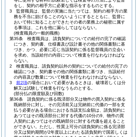
等に使用する材料の試験若しくは検査等の方法により監督
をし、契約の相手方に必要な指示をするものとする。
3
監督職員は、監督の実施に当たつては、契約の相手方の業
務を不当に妨げることのないようにするとともに、監督に
おいて特に知ることができたその者の業務上の秘密に属す
る事項は、これを他に漏らしてはならない。
(検査職員の一般的職務)
第35条
検査職員は、請負契約についての給付の完了の確認
につき、契約書、仕様書及び設計書その他の関係書類に基
づき、かつ、必要に応じ当該契約に係る監督職員の立会い
を求め、当該給付の内容について検査を行なわなければな
らない。
2
検査職員は、請負契約以外の契約についての給付の完了の
確認につき、契約書その他の関係書類に基づき、当該給付
の内容及び数量について検査を行なわなければならない。
3
前2項
の場合において必要があるときは、破壊若しくは分
解又は試験して検査を行なうものとする。
(部分払の限度額及び回数)
第36条
請負契約に係る既済部分又は物件の買入契約に係る
既納部分に対し、その完済前又は完納前に代価の一部を支
払う必要がある場合における当該支払金額は、請負契約に
あつてはその既済部分に対する代価の10分の9、物件の買
入契約にあつてはその既納部分に対する代価を超えること
ができない。
ただし、性質上可分の請負契約に係る完済部
分又は契約期間が2年度以上にわたる請負契約で国若しくは