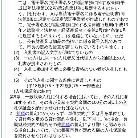
ては、電子署名
(電子署名及び認証業務に関する法律
(平
成12年法律第102号)
第2条第1項に規定するものをい
う。)
を行わず、又は当該電子署名に係る電子証明書
(同
法第8条に規定する認定認証事業者が作成したものであつ
て、電子署名及び認証業務に関する法律施行規則
(平成13
年／総務省／法務省／経済産業省／令第2号)
第4条第1号
に規定するものをいう。)
を送信していないもの。ただ
し、公有財産又は物品の売払いに係る電子入札であつ
て、市長の定める措置が講じられているものを除く。)
(2)
入札書の記入文字が明確でないもの
(3)
一の入札に同一の入札者又は代理人から2通以上の入
札書が提出されたもの
(4)
入札に参加する者に必要な資格のない者が入札したも
の
(5)
その他入札に関する条件に違反したもの
(平18規則75・平22規則75・一部改正)
(入札保証金の納付)
第9条
一般競争入札に付する場合においては、その入札に参
加する者に、その者が見積る契約金額の100分の5以上の入
札保証金を納付させなければならない。
2
前項
の規定にかかわらず、単価契約
(年又は月を単位とし
て貸付料を定める貸付契約を含む。以下同じ。)
の場合、長
期継続契約の場合その他
同項
の規定により難いと認められ
る場合においては、その都度市長が定める額の入札保証金
を納付させなければならない。