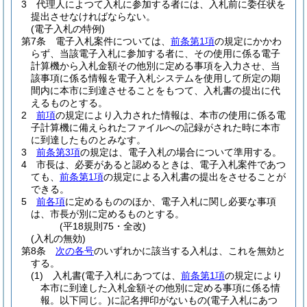
3
代理人によつて入札に参加する者には、入札前に委任状を
提出させなければならない。
(電子入札の特例)
第7条
電子入札案件については、
前条第1項
の規定にかかわ
らず、当該電子入札に参加する者に、その使用に係る電子
計算機から入札金額その他別に定める事項を入力させ、当
該事項に係る情報を電子入札システムを使用して所定の期
間内に本市に到達させることをもつて、入札書の提出に代
えるものとする。
2
前項
の規定により入力された情報は、本市の使用に係る電
子計算機に備えられたファイルへの記録がされた時に本市
に到達したものとみなす。
3
前条第3項
の規定は、電子入札の場合について準用する。
4
市長は、必要があると認めるときは、電子入札案件であつ
ても、
前条第1項
の規定による入札書の提出をさせることが
できる。
5
前各項
に定めるもののほか、電子入札に関し必要な事項
は、市長が別に定めるものとする。
(平18規則75・全改)
(入札の無効)
第8条
次の各号
のいずれかに該当する入札は、これを無効と
する。
(1)
入札書
(電子入札にあつては、
前条第1項
の規定により
本市に到達した入札金額その他別に定める事項に係る情
報。以下同じ。)
に記名押印がないもの
(電子入札にあつ