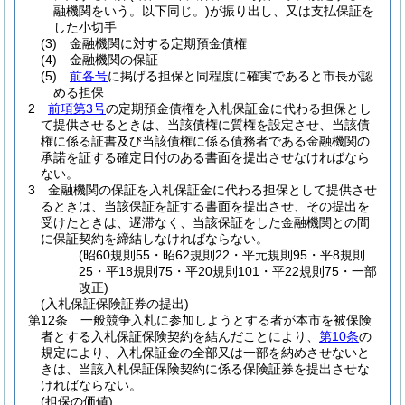
融機関をいう。以下同じ。)
が振り出し、又は支払保証を
した小切手
(3)
金融機関に対する定期預金債権
(4)
金融機関の保証
(5)
前各号
に掲げる担保と同程度に確実であると市長が認
める担保
2
前項第3号
の定期預金債権を入札保証金に代わる担保とし
て提供させるときは、当該債権に質権を設定させ、当該債
権に係る証書及び当該債権に係る債務者である金融機関の
承諾を証する確定日付のある書面を提出させなければなら
ない。
3
金融機関の保証を入札保証金に代わる担保として提供させ
るときは、当該保証を証する書面を提出させ、その提出を
受けたときは、遅滞なく、当該保証をした金融機関との間
に保証契約を締結しなければならない。
(昭60規則55・昭62規則22・平元規則95・平8規則
25・平18規則75・平20規則101・平22規則75・一部
改正)
(入札保証保険証券の提出)
第12条
一般競争入札に参加しようとする者が本市を被保険
者とする入札保証保険契約を結んだことにより、
第10条
の
規定により、入札保証金の全部又は一部を納めさせないと
きは、当該入札保証保険契約に係る保険証券を提出させな
ければならない。
(担保の価値)