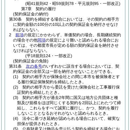
(昭41規則42・昭59規則78・平元規則95・一部改正)
第7章
契約の履行
(契約保証金の納付)
第30条
契約を締結する場合においては、その契約の相手方
に契約金額の100分の10以上の契約保証金を納付させなけ
ればならない。
2
前項
の規定にかかわらず、単価契約の場合、長期継続契約
の場合その他
同項
の規定により難いと認められる場合にお
いては、その都度市長が定める額の契約保証金を納付させ
なければならない。
(平18規則124・一部改正)
(契約保証金の免除)
第31条
次の各号
のいずれかに該当する場合においては、契
約保証金の全部又は一部を納付させないことができる。
(1)
契約の相手方が保険会社との間に本市を被保険者とす
る履行保証保険契約を締結したとき。
(2)
契約の相手方から委託を受けた保険会社と工事履行保
証契約を締結したとき。
(3)
契約の相手方が過去2年間に国又は地方公共団体と種
類及び規模をほぼ同じくする契約を2回以上にわたつて締
結し、これらをすべて誠実に履行し、かつ、契約を履行
しないこととなるおそれがないと認められるとき。
(4)
法令に基づき延納が認められる場合において、確実な
担保が提供されたとき。
(5)
公有財産又は物品を売り払う契約を締結する場合にお