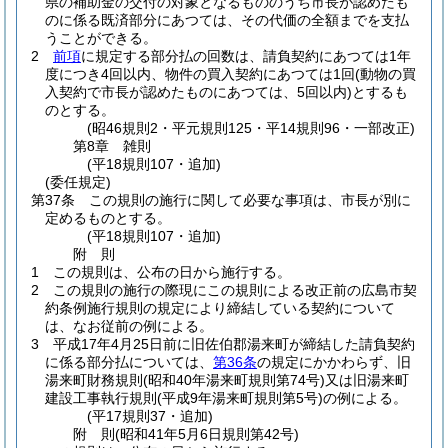
県の補助金の交付の対象となるもののうち市長が認めたも
のに係る既済部分にあつては、その代価の全額までを支払
うことができる。
2
前項
に規定する部分払の回数は、請負契約にあつては1年
度につき4回以内、物件の買入契約にあつては1回
(動物の買
入契約で市長が認めたものにあつては、5回以内)
とするも
のとする。
(昭46規則2・平元規則125・平14規則96・一部改正)
第8章
雑則
(平18規則107・追加)
(委任規定)
第37条
この規則の施行に関して必要な事項は、市長が別に
定めるものとする。
(平18規則107・追加)
附
則
1
この規則は、公布の日から施行する。
2
この規則の施行の際現にこの規則による改正前の広島市契
約条例施行規則の規定により締結している契約について
は、なお従前の例による。
3
平成17年4月25日前に旧佐伯郡湯来町が締結した請負契約
に係る部分払については、
第36条
の規定にかかわらず、旧
湯来町財務規則
(昭和40年湯来町規則第74号)
又は旧湯来町
建設工事執行規則
(平成9年湯来町規則第5号)
の例による。
(平17規則37・追加)
附
則
(昭和41年5月6日
規則第42号)