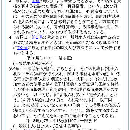
3
市長は、
前項
の規定により審査したときは、その結果を資
格を有すると認めた者
(以下「有資格者」という。)
及び資
格がないと認めた者にそれぞれ通知し、有資格者について
は、その者の名簿を電磁的記録
(電子的方式、磁気的方式そ
の他人の知覚によつては認識することができない方式で作
られる記録であつて、電子計算機による情報処理の用に供
されるものをいう。)
をもつて作成するものとする。
4
市長は、
第1項
の規定により一般競争入札に参加する者に
必要な資格を定めたときは、その基本となるべき事項並び
に
第2項
に規定する申請の時期及び方法等について公告する
ものとする。
(平18規則107・一部改正)
(一般競争入札の公告)
第4条
一般競争入札に付するときは、その入札期日
(電子入
札システム
(本市が行う入札に関する事務を本市の使用に係
る電子計算機
(入出力装置を含む。以下同じ。)
と入札に参
加する者の使用に係る電子計算機とを電気通信回線で接続
した電子情報処理組織を使用して処理する情報処理システ
ムをいう。以下同じ。)
による入札
(以下「電子入札」とい
う。)
を行う場合にあつては、入札期間の末日。以下同
じ。)
から起算して少なくとも10日前までに掲示その他の方
法により公告するものとする。
ただし、急を要する場合に
おいては、その期間を5日までに短縮することができる。
(平18規則75・平18規則107・一部改正)
(一般競争入札について公告する事項)