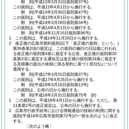
附
則
(平成12年3月31日
規則第37号)
この規則は、平成12年4月1日から施行する。
附
則
(平成13年3月30日
規則第47号)
この規則は、平成13年4月1日から施行する。
附
則
(平成14年3月28日
規則第34号)
この規則は、平成14年4月1日から施行する。
附
則
(平成14年11月15日
規則第96号)
1
この規則は、平成14年11月20日から施行する。
2
改正後の広島市契約規則
(以下「改正後の規則」という。)
第36条第2項の規定は、この規則の施行の日以後に行われ
る改正後の規則第4条に規定する公告、改正後の規則第20
条第2項に規定する通知又は改正後の規則第24条に規定す
る見積書の提出の依頼に係る契約に基づく部分払について
適用する。
附
則
(平成17年3月31日
規則第37号)
この規則は、平成17年4月25日から施行する。
附
則
(平成18年3月16日
規則第13号)
この規則は、公布の日から施行する。
附
則
(平成18年3月31日
規則第75号 抄)
1
この規則は、平成18年4月1日から施行する。
ただし、第
11条第2号の改正規定は、公布の日から施行する。
2
広島市行政手続等における情報通信の技術の利用に関する
規則
(平成16年広島市規則第72号)
の一部を次のように改正
する。
〔次のよう略〕