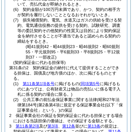
いて、売払代金が即納されるとき。
(6)
契約金額が100万円未満であり、かつ、契約の相手方
が契約を履行しないこととなるおそれがないとき。
(7)
損失補償契約、電気、水道又はガスの供給を受ける契
約、電気通信役務の提供を受ける契約、試験研究、調査
等の委託契約その他契約の性質又は目的により契約保証
金を納付させることが不適当であると認められる契約の
締結をするとき。
(昭41規則42・昭44規則23・昭46規則2・昭60規則
55・平元規則95・平6規則33・平8規則25・平12規
則37・一部改正)
(契約保証金に代わる担保等)
第31条の2
契約保証金の納付に代えて提供することができ
る担保は、国債及び地方債のほか、次に掲げるものとす
る。
(1)
第11条第1項各号
に掲げるもの
(
同項第5号
に掲げるも
のにあつては、公有財産又は物品の売払いに係る電子入
札に係る契約の場合に限る。)
(2)
公共工事の前払金保証事業に関する法律
(昭和27年法
律第184号)
第2条第4項に規定する保証事業会社
(以下「保
証事業会社」という。)
の保証
2
保証事業会社の保証を契約保証金に代わる担保とする場合
における当該担保の価値は、その保証する金額とする。
3
第11条第2項
及び
第3項
、
第12条
並びに
第13条
の規定は、
契約保証金について準用する。
この場合において、
第11条