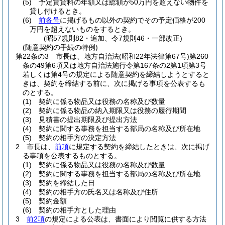
(5)
予定賃貸料の年額又は総額が50万円を超えない物件を
貸し付けるとき。
(6)
前各号
に掲げるもの以外の契約でその予定価格が200
万円を超えないものをするとき。
(昭57規則82・追加、令7規則46・一部改正)
(随意契約の手続の特例)
第22条の3
市長は、地方自治法
(昭和22年法律第67号)
第260
条の49第6項又は地方自治法施行令第167条の2第1項第3号
若しくは第4号の規定による随意契約を締結しようとすると
きは、契約を締結する前に、次に掲げる事項を公表するも
のとする。
(1)
契約に係る物品又は役務の名称及び数量
(2)
契約に係る物品の納入期限又は役務の履行期間
(3)
見積書の提出期限及び提出方法
(4)
契約に関する事務を担当する部局の名称及び所在地
(5)
契約の相手方の決定方法
2
市長は、
前項
に規定する契約を締結したときは、次に掲げ
る事項を公表するものとする。
(1)
契約に係る物品又は役務の名称及び数量
(2)
契約に関する事務を担当する部局の名称及び所在地
(3)
契約を締結した日
(4)
契約の相手方の氏名又は名称及び住所
(5)
契約金額
(6)
契約の相手方とした理由
3
前2項
の規定による公表は、書面により閲覧に供する方法