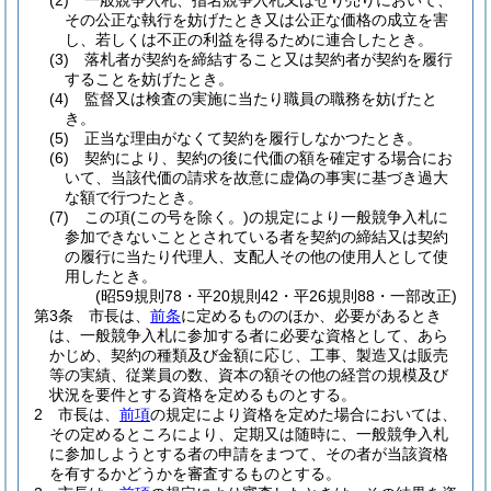
(2)
一般競争入札、指名競争入札又はせり売りにおいて、
その公正な執行を妨げたとき又は公正な価格の成立を害
し、若しくは不正の利益を得るために連合したとき。
(3)
落札者が契約を締結すること又は契約者が契約を履行
することを妨げたとき。
(4)
監督又は検査の実施に当たり職員の職務を妨げたと
き。
(5)
正当な理由がなくて契約を履行しなかつたとき。
(6)
契約により、契約の後に代価の額を確定する場合にお
いて、当該代価の請求を故意に虚偽の事実に基づき過大
な額で行つたとき。
(7)
この項
(この号を除く。)
の規定により一般競争入札に
参加できないこととされている者を契約の締結又は契約
の履行に当たり代理人、支配人その他の使用人として使
用したとき。
(昭59規則78・平20規則42・平26規則88・一部改正)
第3条
市長は、
前条
に定めるもののほか、必要があるとき
は、一般競争入札に参加する者に必要な資格として、あら
かじめ、契約の種類及び金額に応じ、工事、製造又は販売
等の実績、従業員の数、資本の額その他の経営の規模及び
状況を要件とする資格を定めるものとする。
2
市長は、
前項
の規定により資格を定めた場合においては、
その定めるところにより、定期又は随時に、一般競争入札
に参加しようとする者の申請をまつて、その者が当該資格
を有するかどうかを審査するものとする。