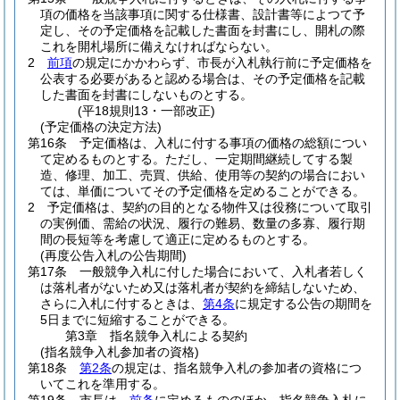
項の価格を当該事項に関する仕様書、設計書等によつて予
定し、その予定価格を記載した書面を封書にし、開札の際
これを開札場所に備えなければならない。
2
前項
の規定にかかわらず、市長が入札執行前に予定価格を
公表する必要があると認める場合は、その予定価格を記載
した書面を封書にしないものとする。
(平18規則13・一部改正)
(予定価格の決定方法)
第16条
予定価格は、入札に付する事項の価格の総額につい
て定めるものとする。
ただし、一定期間継続してする製
造、修理、加工、売買、供給、使用等の契約の場合におい
ては、単価についてその予定価格を定めることができる。
2
予定価格は、契約の目的となる物件又は役務について取引
の実例価、需給の状況、履行の難易、数量の多寡、履行期
間の長短等を考慮して適正に定めるものとする。
(再度公告入札の公告期間)
第17条
一般競争入札に付した場合において、入札者若しく
は落札者がないため又は落札者が契約を締結しないため、
さらに入札に付するときは、
第4条
に規定する公告の期間を
5日までに短縮することができる。
第3章
指名競争入札による契約
(指名競争入札参加者の資格)
第18条
第2条
の規定は、指名競争入札の参加者の資格につ
いてこれを準用する。