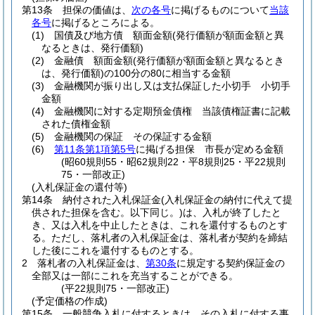
第13条
担保の価値は、
次の各号
に掲げるものについて
当該
各号
に掲げるところによる。
(1)
国債及び地方債 額面金額
(発行価額が額面金額と異
なるときは、発行価額)
(2)
金融債 額面金額
(発行価額が額面金額と異なるとき
は、発行価額)
の100分の80に相当する金額
(3)
金融機関が振り出し又は支払保証した小切手 小切手
金額
(4)
金融機関に対する定期預金債権 当該債権証書に記載
された債権金額
(5)
金融機関の保証 その保証する金額
(6)
第11条第1項第5号
に掲げる担保 市長が定める金額
(昭60規則55・昭62規則22・平8規則25・平22規則
75・一部改正)
(入札保証金の還付等)
第14条
納付された入札保証金
(入札保証金の納付に代えて提
供された担保を含む。以下同じ。)
は、入札が終了したと
き、又は入札を中止したときは、これを還付するものとす
る。
ただし、落札者の入札保証金は、落札者が契約を締結
した後にこれを還付するものとする。
2
落札者の入札保証金は、
第30条
に規定する契約保証金の
全部又は一部にこれを充当することができる。
(平22規則75・一部改正)
(予定価格の作成)
第15条
一般競争入札に付するときは、その入札に付する事