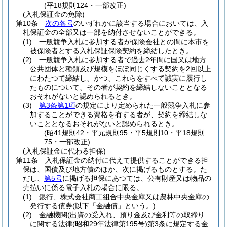
(平18規則124・一部改正)
(入札保証金の免除)
第10条
次の各号
のいずれかに該当する場合においては、入
札保証金の全部又は一部を納付させないことができる。
(1)
一般競争入札に参加する者が保険会社との間に本市を
被保険者とする入札保証保険契約を締結したとき。
(2)
一般競争入札に参加する者で過去2年間に国又は地方
公共団体と種類及び規模をほぼ同じくする契約を2回以上
にわたつて締結し、かつ、これらをすべて誠実に履行し
たものについて、その者が契約を締結しないこととなる
おそれがないと認められるとき。
(3)
第3条第1項
の規定により定められた一般競争入札に参
加することができる資格を有する者が、契約を締結しな
いこととなるおそれがないと認められるとき。
(昭41規則42・平元規則95・平5規則10・平18規則
75・一部改正)
(入札保証金に代わる担保)
第11条
入札保証金の納付に代えて提供することができる担
保は、国債及び地方債のほか、次に掲げるものとする。
た
だし、
第5号
に掲げる担保にあつては、公有財産又は物品の
売払いに係る電子入札の場合に限る。
(1)
銀行、株式会社商工組合中央金庫又は農林中央金庫の
発行する債券
(以下「金融債」という。)
(2)
金融機関
(出資の受入れ、預り金及び金利等の取締り
に関する法律
(昭和29年法律第195号)
第3条に規定する金