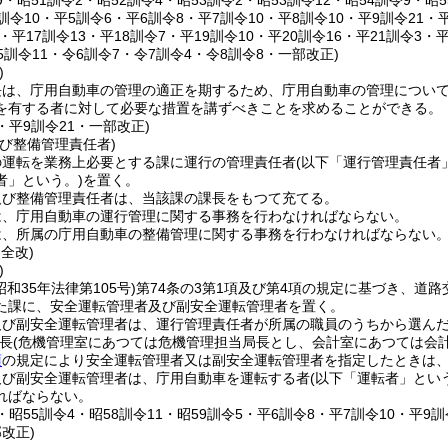
19・昭51訓令2・昭52訓令4・昭53訓令2・昭53訓令12・昭54訓令9・昭
訓令10・平5訓令6・平6訓令8・平7訓令10・平8訓令10・平9訓令21・平
0・平17訓令13・平18訓令7・平19訓令10・平20訓令16・平21訓令3・
5訓令11・令6訓令7・令7訓令4・令8訓令8・一部改正)
)
長は、庁用自動車の管理の適正を期するため、庁用自動車の管理につい
を有する者に対して必要な措置を講ずべきことを求めることができる。
4・平9訓令21・一部改正)
び整備管理責任者)
の運転を業務上必要とする課に運行の管理責任者
(以下「運行管理責任者
者」という。)
を置く。
及び整備管理責任者は、当該課の課長をもつて充てる。
は、庁用自動車の運行管理に関する事務を行わなければならない。
は、所属の庁用自動車の整備管理に関する事務を行わなければならない
・全改)
)
昭和35年法律第105号)
第74条の3第1項及び第4項の規定に基づき、道
た課に、安全運転管理者及び副安全運転管理者を置く。
及び副安全運転管理者は、運行管理責任者が所属の職員のうちから選ん
長
(危機管理室にあつては危機管理担当局長とし、会計室にあつては会
項
の規定により安全運転管理者又は副安全運転管理者を指定したときは
及び副安全運転管理者は、庁用自動車を運転する者
(以下「運転者」とい
ればならない。
2・昭55訓令4・昭58訓令11・昭59訓令5・平6訓令8・平7訓令10・平9訓
改正)