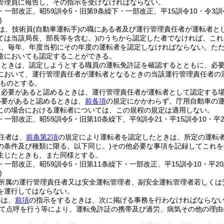
管理員に報告し、その指示を受けなければならない。
2・一部改正、昭59訓令5・旧第9条繰下・一部改正、平15訓令10・令3訓
)
は、技術員
(自動車運転手)
の職にある者及び運行管理責任者が運転者と
ては当該局長、部長等を含む。)
のうちから認定した者でなければ、これ
は、毎年、年度当初にその年度の運転者を認定しなければならない。
た
途においても認定することができる。
るときは、認定しようとする職員の運転免許証を確認するとともに、必
において、運行管理責任者が運転者となるときの当該運行管理責任者の
ものとする。
、必要があると認めるときは、運行管理責任者が運転者として認定する
必要があると認めるときは、
前各項
の規定にかかわらず、庁用自動車の
この場合における運転者については、この規程の規定は適用しない。
4・一部改正、昭59訓令5・旧第10条繰下、平9訓令21・平15訓令10・平
任者は、
前条第2項
の規定により運転者を認定したときは、所定の運転
の条件及び種類に限る。以下同じ。)
その他必要な事項を記録してこれを
生じたときも、また同様とする。
4・一部改正、昭59訓令5・旧第11条繰下・一部改正、平15訓令10・平2
)
所属の運行管理責任者又は安全運転管理者、副安全運転管理者若しくは
を運行してはならない。
等は、
前項
の指示をするときは、次に掲げる事務を行わなければならな
て点呼を行う等により、運転免許証の携帯及び過労、病気その他の理由