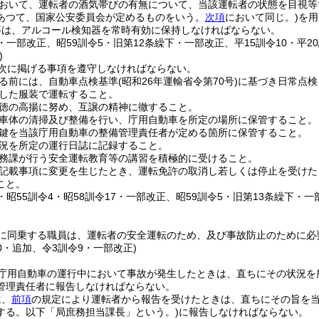
おいて、運転者の酒気帯びの有無について、当該運転者の状態を目視等
あつて、国家公安委員会が定めるものをいう。
次項
において同じ。)
を用
等は、アルコール検知器を常時有効に保持しなければならない。
2・一部改正、昭59訓令5・旧第12条繰下・一部改正、平15訓令10・平2
)
次に掲げる事項を遵守しなければならない。
る前には、自動車点検基準
(昭和26年運輸省令第70号)
に基づき日常点検
した服装で運転すること。
徳の高揚に努め、互譲の精神に徹すること。
車体の清掃及び整備を行い、庁用自動車を所定の場所に保管すること。
鍵を当該庁用自動車の整備管理責任者が定める箇所に保管すること。
況を所定の運行日誌に記録すること。
務課が行う安全運転教育等の講習を積極的に受けること。
記載事項に変更を生じたとき、運転免許の取消し若しくは停止を受けた
こと。
2・昭55訓令4・昭58訓令17・一部改正、昭59訓令5・旧第13条繰下・一
に同乗する職員は、運転者の安全運転のため、及び事故防止のために必
10・追加、令3訓令9・一部改正)
庁用自動車の運行中において事故が発生したときは、直ちにその状況を
管理責任者に報告しなければならない。
は、
前項
の規定により運転者から報告を受けたときは、直ちにその旨を
する。以下「局庶務担当課長」という。)
に報告しなければならない。