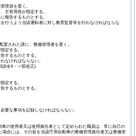
転管理員を置く。
て、主管局長が指定する。
長に報告するものとする。
転を行うよう当該運転者に対し教育監督等を行わなければならな
を配置された課に、整備管理者を置く。
が指定する。
報告するものとする。
行わなければならない。
令3訓令9・一部改正)
が指定する。
報告するものとする。
、必要な事項を記録しなければならない。
動車の使用者又は使用責任者として定められた職員は、常に自己の
た場合には、その旨を当該庁用自動車の整備管理責任者又は整備管