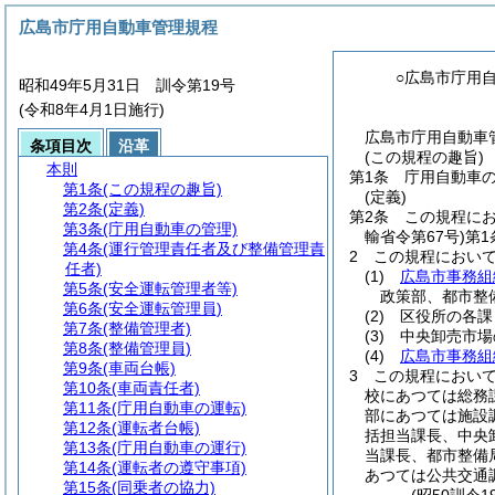
広島市庁用自動車管理規程
○広島市庁用
昭和49年5月31日 訓令第19号
(令和8年4月1日施行)
広島市庁用自動車管
条項目次
沿革
(この規程の趣旨)
本則
第1条
庁用自動車
第1条
(この規程の趣旨)
(定義)
第2条
(定義)
第2条
この規程に
第3条
(庁用自動車の管理)
輸省令第67号)
第1
第4条
(運行管理責任者及び整備管理責
2
この規程におい
任者)
(1)
広島市事務組
第5条
(安全運転管理者等)
政策部、都市整
第6条
(安全運転管理員)
(2)
区役所の各課
第7条
(整備管理者)
(3)
中央卸売市場
第8条
(整備管理員)
(4)
広島市事務組
第9条
(車両台帳)
3
この規程におい
第10条
(車両責任者)
校にあつては総務
第11条
(庁用自動車の運転)
部にあつては施設
第12条
(運転者台帳)
括担当課長、中央
第13条
(庁用自動車の運行)
当課長、都市整備
第14条
(運転者の遵守事項)
あつては公共交通
第15条
(同乗者の協力)