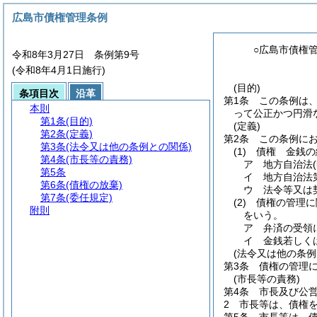
広島市債権管理条例
○広島市債権
令和8年3月27日 条例第9号
(令和8年4月1日施行)
(目的)
条項目次
沿革
第1条
この条例は
本則
って公正かつ円滑
第1条
(目的)
(定義)
第2条
(定義)
第2条
この条例に
第3条
(法令又は他の条例との関係)
(1)
債権 金銭の
第4条
(市長等の責務)
ア
地方自治法
第5条
イ
地方自治法
第6条
(債権の放棄)
ウ
法令等又は
第7条
(委任規定)
(2)
債権の管理に
附則
をいう。
ア
弁済の受領
イ
金銭若しく
(法令又は他の条例
第3条
債権の管理
(市長等の責務)
第4条
市長及び公
2
市長等は、債権