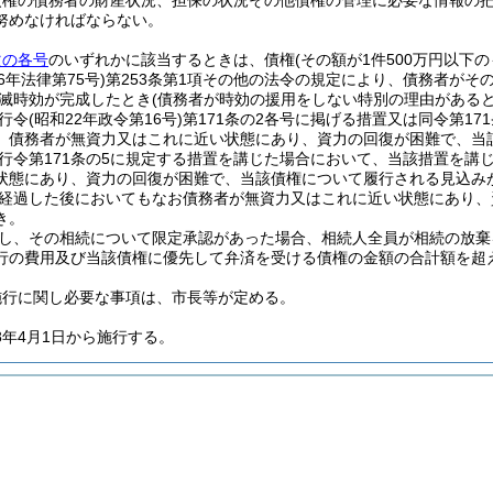
債権の債務者の財産状況、担保の状況その他債権の管理に必要な情報の
努めなければならない。
次の各号
のいずれかに該当するときは、債権
(その額が1件500万円以下
6年法律第75号)
第253条第1項その他の法令の規定により、債務者がそ
滅時効が完成したとき
(債務者が時効の援用をしない特別の理由があると
行令
(昭和22年政令第16号)
第171条の2各号に掲げる措置又は同令第1
、債務者が無資力又はこれに近い状態にあり、資力の回復が困難で、当
行令第171条の5に規定する措置を講じた場合において、当該措置を講
状態にあり、資力の回復が困難で、当該債権について履行される見込み
経過した後においてもなお債務者が無資力又はこれに近い状態にあり、
き。
し、その相続について限定承認があった場合、相続人全員が相続の放棄
行の費用及び当該債権に優先して弁済を受ける債権の金額の合計額を超
施行に関し必要な事項は、市長等が定める。
8年4月1日から施行する。