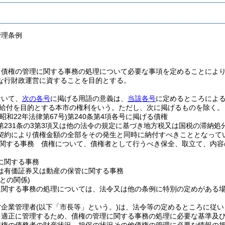
管理条例
、債権の管理に関する事務の処理について必要な事項を定めることによ
な行財政運営に資することを目的とする。
おいて、
次の各号
に掲げる用語の意義は、
当該各号
に定めるところによ
給付を目的とする本市の権利をいう。
ただし、次に掲げるものを除く。
(昭和22年法律第67号)
第240条第4項各号に掲げる債権
第231条の3第3項又は他の法令の規定に基づき地方税又は国税の滞納
契約により債権金額の全部をその発生と同時に納付すべきこととなって
関する事務 債権について、債権者として行うべき保全、取立て、内容
に関する事務
は有価証券又は動産の保管に関する事務
との関係)
に関する事務の処理については、法令又は他の条例に特別の定めがある
営企業管理者
(以下「市長等」という。)
は、法令等の定めるところに従い
を適正に管理するため、債権の管理に関する事務の処理に必要な基準及