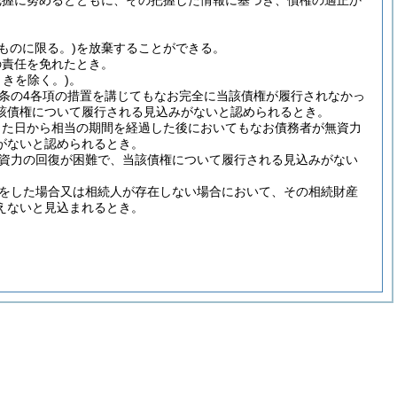
把握に努めるとともに、その把握した情報に基づき、債権の適正か
のものに限る。)
を放棄することができる。
の責任を免れたとき。
きを除く。)
。
71条の4各項の措置を講じてもなお完全に当該債権が履行されなかっ
該債権について履行される見込みがないと認められるとき。
じた日から相当の期間を経過した後においてもなお債務者が無資力
がないと認められるとき。
資力の回復が困難で、当該債権について履行される見込みがない
をした場合又は相続人が存在しない場合において、その相続財産
えないと見込まれるとき。