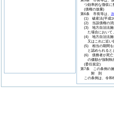
第5条
市長等は、
つ効率的な徴収に
(債権の放棄)
第6条
市長等は、
(1)
破産法
(平成1
(2)
当該債権の消
(3)
地方自治法施
た場合において
(4)
地方自治法施
又はこれに近い
(5)
相当の期間を
と認められると
(6)
債務者が死亡
の価額が強制執
(委任規定)
第7条
この条例の
附
則
この条例は、令和