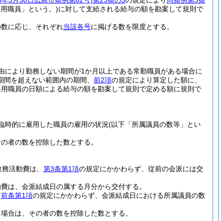
6年3月30日広島市条例第62号)
第23条の3
の規定により
同条例第3条
用職員」という。)
に対して支給される給与の額を勘案して規則で
の数に応じ、それぞれ
当該各号
に掲げる数を限度とする。
由により勤務しない期間が1か月以上である常勤職員がある場合に
期間を超えない範囲内の期間、
前2項
の規定により算定した額に、
任用職員の日額による給与の額を勘案して規則で定める額に規則で
臨時的に雇用した職員の雇用の状況
(以下「所属議員の数等」とい
その者の数を控除した数とする。
政務活動費は、
第3条第1項
の規定にかかわらず、従前の会派には交
動費は、会派結成日の属する月分から交付する。
、
前条第1項
の規定にかかわらず、会派結成日における所属議員の数
る場合は、その者の数を控除した数とする。