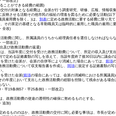
1・一部改正)
てることができる経費の範囲)
の交付の対象となる経費は、会派が行う調査研究、研修、広報、情報収
に反映させる活動その他市民の福祉の増進を図るために必要な活動
(以
職員雇用費を除く。)
は、
別表
に定める政務活動に要する経費に限り充て
は、その算定の基礎となる常勤職員又は臨時的に雇用した職員の雇用に
・全改)
務活動費に関し、所属議員のうちから経理責任者を選任しなければなら
1・一部改正)
提出及び政務活動費の返還)
者は、当該年度に交付を受けた政務活動費について、所定の収入及び支
則で定める証拠書類の写しを添えて、当該年度終了後30日以内に議会の
付を受けた会派が、会派の合併等により消滅した場合にあっては、
前項
政務活動費について収支報告書を作成し、
同項
に規定する証拠書類の写
い。
付を受けた会派
(
前項
の場合にあっては、会派の消滅時における所属議員)
その年度において支出した政務活動費の総額を控除して残余がある場合
らない。
50・平19条例57・平25条例1・一部改正)
は、政務活動費の使途の透明性の確保に努めるものとする。
・追加)
定めるもののほか、政務活動費の交付に関し必要な事項は、市長が定め