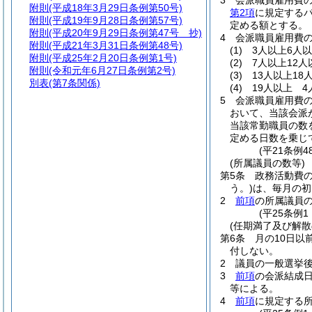
3
会派職員雇用費の
附則
(平成18年3月29日条例第50号)
第2項
に規定する
附則
(平成19年9月28日条例第57号)
定める額とする。
附則
(平成20年9月29日条例第47号 抄)
4
会派職員雇用費
附則
(平成21年3月31日条例第48号)
(1)
3人以上6人
附則
(平成25年2月20日条例第1号)
(2)
7人以上12人
附則
(令和元年6月27日条例第2号)
(3)
13人以上18
別表
(第7条関係)
(4)
19人以上 4
5
会派職員雇用費
おいて、当該会派
当該常勤職員の数
定める日数を乗じ
(平21条例
(所属議員の数等)
第5条
政務活動費
う。)
は、毎月の初
2
前項
の所属議員
(平25条例
(任期満了及び解散
第6条
月の10日
付しない。
2
議員の一般選挙
3
前項
の会派結成
等による。
4
前項
に規定する