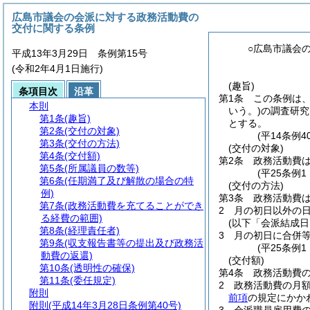
広島市議会の会派に対する政務活動費の
交付に関する条例
○広島市議会
平成13年3月29日 条例第15号
(令和2年4月1日施行)
(趣旨)
条項目次
沿革
第1条
この条例は
本則
いう。)
の調査研究
第1条
(趣旨)
とする。
第2条
(交付の対象)
(平14条例
第3条
(交付の方法)
(交付の対象)
第4条
(交付額)
第2条
政務活動費
第5条
(所属議員の数等)
(平25条例
第6条
(任期満了及び解散の場合の特
(交付の方法)
例)
第3条
政務活動費
第7条
(政務活動費を充てることができ
2
月の初日以外の
る経費の範囲)
(以下「会派結成日
第8条
(経理責任者)
3
月の初日に合併
第9条
(収支報告書等の提出及び政務活
(平25条例
動費の返還)
(交付額)
第10条
(透明性の確保)
第4条
政務活動費の
第11条
(委任規定)
2
政務活動費の月
附則
前項
の規定にかか
附則
(平成14年3月28日条例第40号)