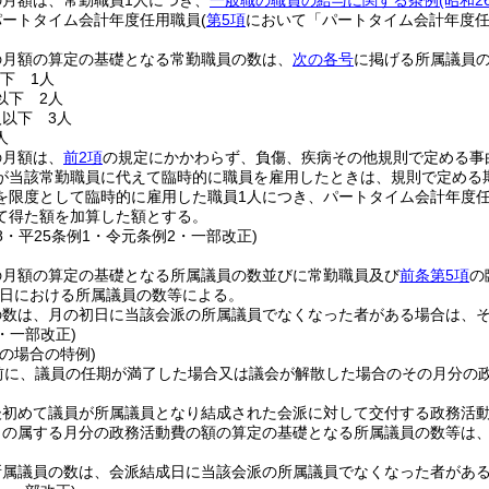
月額は、常勤職員1人につき、
一般職の職員の給与に関する条例
(昭和2
パートタイム会計年度任用職員
(
第5項
において「パートタイム会計年度任
の月額の算定の基礎となる常勤職員の数は、
次の各号
に掲げる所属議員
以下 1人
以下 2人
人以下 3人
人
の月額は、
前2項
の規定にかかわらず、負傷、疾病その他規則で定める事
が当該常勤職員に代えて臨時的に職員を雇用したときは、規則で定める
を限度として臨時的に雇用した職員1人につき、パートタイム会計年度
て得た額を加算した額とする。
48・平25条例1・令元条例2・一部改正)
の月額の算定の基礎となる所属議員の数並びに常勤職員及び
前条第5項
の
日における所属議員の数等による。
の数は、月の初日に当該会派の所属議員でなくなった者がある場合は、
1・一部改正)
の場合の特例)
以前に、議員の任期が満了した場合又は議会が解散した場合のその月分の
後初めて議員が所属議員となり結成された会派に対して交付する政務活
日の属する月分の政務活動費の額の算定の基礎となる所属議員の数等は
所属議員の数は、会派結成日に当該会派の所属議員でなくなった者があ