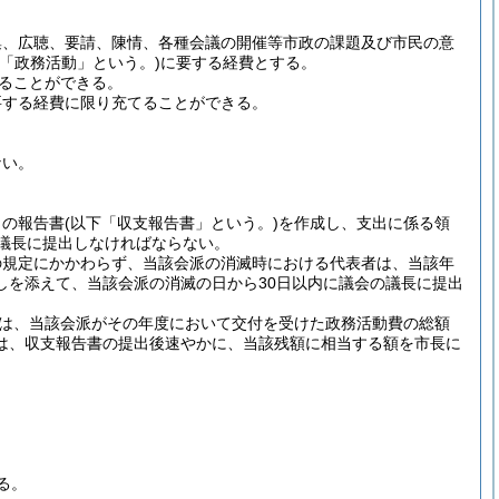
集、広聴、要請、陳情、各種会議の開催等市政の課題及び市民の意
下「政務活動」という。)
に要する経費とする。
ることができる。
要する経費に限り充てることができる。
ない。
出の報告書
(以下「収支報告書」という。)
を作成し、支出に係る領
議長に提出しなければならない。
の規定にかかわらず、当該会派の消滅時における代表者は、当該年
しを添えて、当該会派の消滅の日から30日以内に議会の議長に提出
は、当該会派がその年度において交付を受けた政務活動費の総額
は、収支報告書の提出後速やかに、当該残額に相当する額を市長に
る。