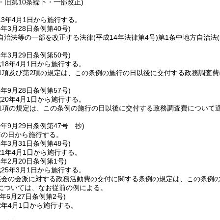
1・旧第10条繰下・一部改正)
3年4月1日から施行する。
4年3月28日
条例第40号)
自治法等の一部を改正する法律
(平成14年法律第4号)
第1条中地方自治法
8年3月29日
条例第50号)
18年4月1日から施行する。
1項及び第2項の規定は、この条例の施行の日以後に交付する政務調査
9年9月28日
条例第57号)
20年4月1日から施行する。
第1項の規定は、この条例の施行の日以後に交付する政務調査費について
0年9月29日
条例第47号 抄)
布の日から施行する。
1年3月31日
条例第48号)
1年4月1日から施行する。
5年2月20日
条例第1号)
25年3月1日から施行する。
議会の会派に対する政務活動費の交付に関する条例の規定は、この条例
については、なお従前の例による。
年6月27日
条例第2号)
2年4月1日から施行する。