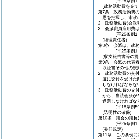
(平25条例
(政務活動費を充
第7条
政務活動費
思を把握し、市政
2
政務活動費
(会派
3
会派職員雇用費
(平25条例1
(経理責任者)
第8条
会派は、政
(平25条例
(収支報告書等の
第9条
会派の代表
収証書その他の規
2
政務活動費の交
度に交付を受けた
しなければならな
3
政務活動費の交
から、当該会派が
返還しなければな
(平18条例
(透明性の確保)
第10条
議会の議長
(平25条例1
(委任規定)
第11条
この条例に