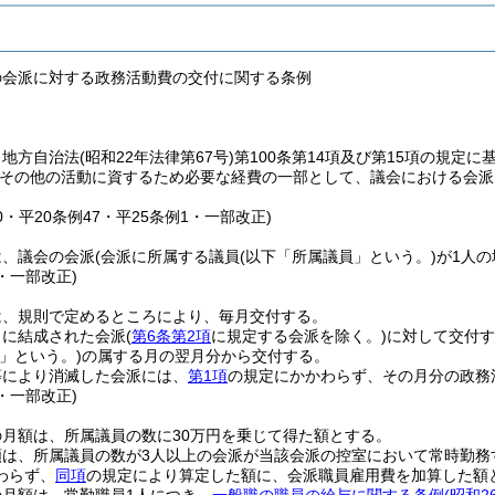
の会派に対する政務活動費の交付に関する条例
、地方自治法
(昭和22年法律第67号)
第100条第14項及び第15項の規定
その他の活動に資するため必要な経費の一部として、議会における会派
40・平20条例47・平25条例1・一部改正)
は、議会の会派
(会派に所属する議員
(以下「所属議員」という。)
が1人
1・一部改正)
は、規則で定めるところにより、毎月交付する。
日に結成された会派
(
第6条第2項
に規定する会派を除く。)
に対して交付す
」という。)
の属する月の翌月分から交付する。
等により消滅した会派には、
第1項
の規定にかかわらず、その月分の政務
1・一部改正)
月額は、所属議員の数に30万円を乗じて得た額とする。
額は、所属議員の数が3人以上の会派が当該会派の控室において常時勤務
わらず、
同項
の規定により算定した額に、会派職員雇用費を加算した額