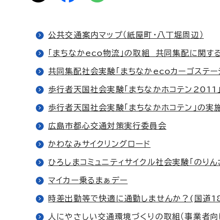
公共交通案内マップ（紙屋町・八丁堀周辺）
「まちなかeco物流」の取組 共同集配に関
共同集配社会実験「まちなかecoカーゴステー
歩行者天国社会実験「まちなかホコテン2011
歩行者天国社会実験「まちなかホコテン」の実
広島市都心交通対策実行委員会
かわなみサイクリングロード
ひろしまコミュニティサイクル社会実験「のりんさ
マイカー乗るまぁデー
時差出勤等で快適に通勤しませんか？(国道1
人にやさしい交通環境づくりの取組（事業者向