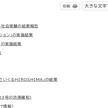
大きな文字
印刷
する社会実験の結果報告
ション」の実施結果
」の実施結果
施
いくるHIROSHIMA」の結果
83号の渋滞緩和)
け情報）