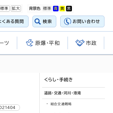
標準
拡大
背景色
よくある質問
検索
お問い合わせ
ーツ
原爆・平和
市政
くらし・手続き
道路・交通・河川・港湾
総合交通戦略
021404