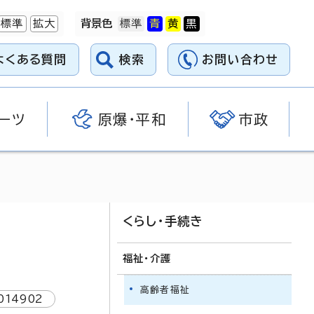
標準
拡大
背景色
よくある質問
検索
お問い合わせ
ーツ
原爆・平和
市政
くらし・手続き
福祉・介護
高齢者福祉
014902