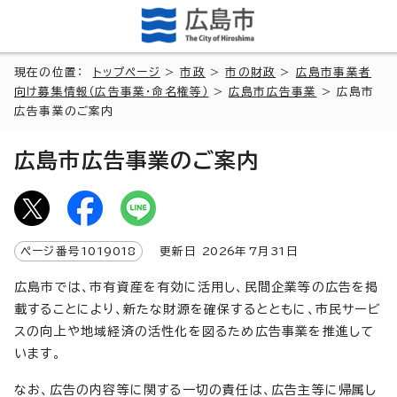
現在の位置：
トップページ
>
市政
>
市の財政
>
広島市事業者
向け募集情報（広告事業・命名権等）
>
広島市広告事業
> 広島市
広告事業のご案内
広島市広告事業のご案内
ページ番号
1019018
更新日
2026
年7月
31
日
広島市では、市有資産を有効に活用し、民間企業等の広告を掲
載することにより、新たな財源を確保するとともに、市民サービ
スの向上や地域経済の活性化を図るため広告事業を推進して
います。
なお、広告の内容等に関する一切の責任は、広告主等に帰属し