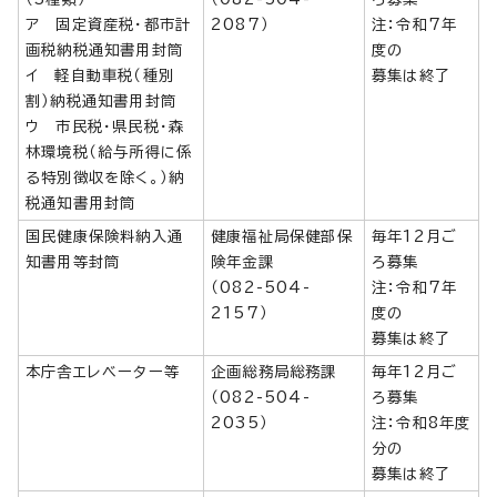
ア 固定資産税・都市計
2087）
注：令和7年
画税納税通知書用封筒
度の
イ 軽自動車税（種別
募集は終了
割）納税通知書用封筒
ウ 市民税・県民税・森
林環境税（給与所得に係
る特別徴収を除く。）納
税通知書用封筒
国民健康保険料納入通
健康福祉局保健部保
毎年12月ご
知書用等封筒
険年金課
ろ募集
（082-504-
注：令和7年
2157）
度の
募集は終了
本庁舎エレベーター等
企画総務局総務課
毎年12月ご
（082-504-
ろ募集
2035）
注：令和8年度
分の
募集は終了