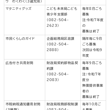
ウ わくわく（3歳児用）
マタニティグッズ
こども未来局こども
毎年8月ごろ
青少年支援部
募集
（082-504-
注:令和7年度
2623）
の
募集は終了
市民くらしのガイド
企画総務局区政課
隔年毎に9月
（082-504-
ごろ募集
2888）
次回は令和9
年度
広告付き共用封筒
財政局契約部物品契
毎年9月ごろ
約課
募集
（082-504-
注：令和7年
2083）
度分
無償提供事業
者の
募集は終了
市税納税通知書用封筒
財政局税務部税制課
毎年10月ご
（3種類）
（082-504-
ろ募集