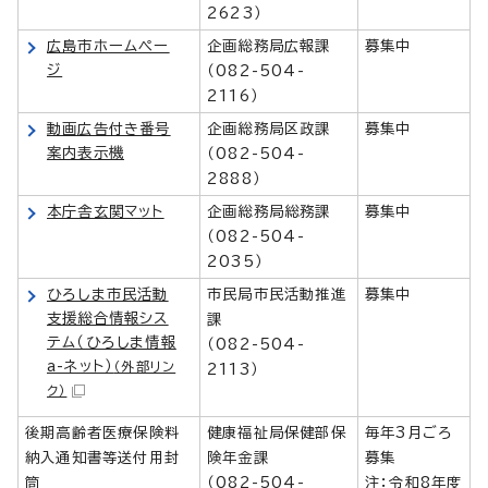
2623）
広島市ホームペー
企画総務局広報課
募集中
ジ
（082-504-
2116）
動画広告付き番号
企画総務局区政課
募集中
案内表示機
（082-504-
2888）
本庁舎玄関マット
企画総務局総務課
募集中
（082-504-
2035）
ひろしま市民活動
市民局市民活動推進
募集中
支援総合情報シス
課
テム（ひろしま情報
（082-504-
a-ネット）
（外部リン
2113）
ク）
後期高齢者医療保険料
健康福祉局保健部保
毎年3月ごろ
納入通知書等送付用封
険年金課
募集
筒
（082-504-
注：令和8年度