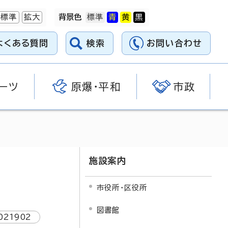
標準
拡大
背景色
よくある質問
検索
お問い合わせ
ーツ
原爆・平和
市政
施設案内
市役所・区役所
図書館
021902