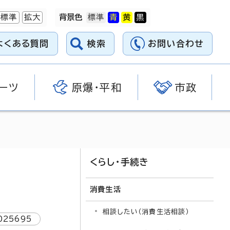
標準
拡大
背景色
よくある質問
検索
お問い合わせ
ーツ
原爆・平和
市政
くらし・手続き
消費生活
相談したい（消費生活相談）
025695