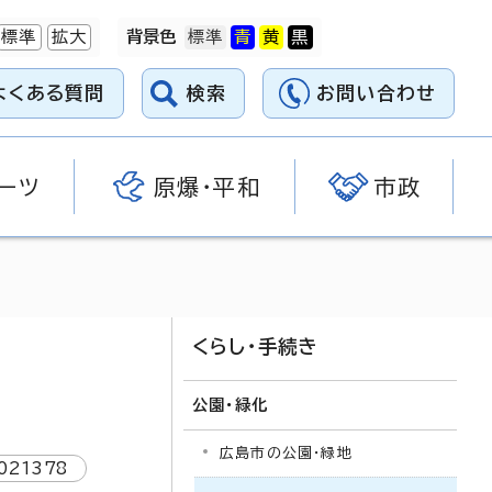
標準
拡大
背景色
よくある質問
検索
お問い合わせ
ーツ
原爆・平和
市政
くらし・手続き
公園・緑化
広島市の公園・緑地
021378