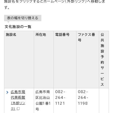
施設名をクリックするとホームページ（外部リンク）へ移動しま
す。
表の幅を切り替える
文化施設の一覧
施設名
所在地
電話番号
ファクス番
公
号
共
施
設
予
約
サ
ー
ビ
ス
広島市現
広島市南
082-
082-
代美術館
区比治山
264-
264-
（外部リン
公園1番1
1121
1198
ク）
号