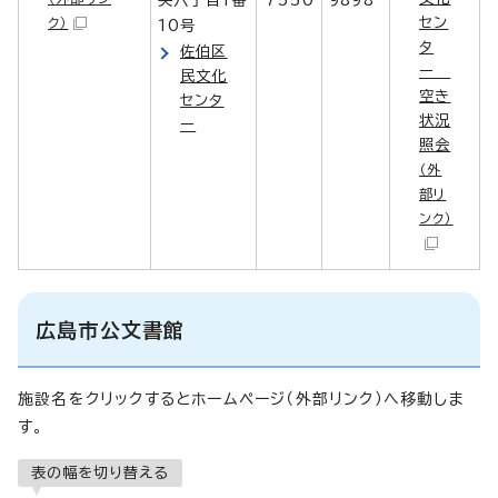
セン
ク）
10号
タ
佐伯区
ー
民文化
空き
センタ
状況
ー
照会
（外
部リ
ンク）
広島市公文書館
施設名をクリックするとホームページ（外部リンク）へ移動しま
す。
表の幅を切り替える