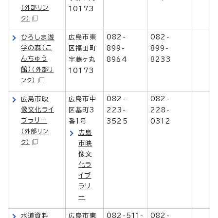
（外部リン
10173
ク）
ひろしま遊
広島市東
082-
082-
学の森（こ
区福田町
899-
899-
んちゅう
字藤ヶ丸
8964
8233
館）
（外部リ
10173
ンク）
広島市映
広島市中
082-
082-
像文化ライ
区基町3
223-
228-
ブラリー
番1号
3525
0312
（外部リン
広島
ク）
市映
像文
化ラ
イブ
ラリ
ー
水道資料
広島市東
082-511-
082-