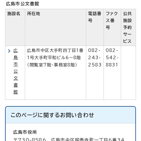
広島市公文書館
施設名
所在地
電話番
ファク
公共
号
ス番
施設
号
予約
サー
ビス
広
広島市中区大手町四丁目1番
082-
082-
島
1号大手町平和ビル6～8階
243-
542-
市
（閲覧室7階・事務室8階）
2583
8831
公
文
書
館
このページに関する
お問い合わせ
広島市役所
〒730-8586 広島市中区国泰寺町一丁目6番34