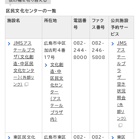
区民文化センターの一覧
施設名
所在地
電話番
ファク
公共施設
号
ス番号
予約サー
ビス
JMSアス
広島市中区
082-
082-
JMS
テールプラ
アス
加古町4番
244-
246-
ザ（文化創
テー
17号
8000
5808
造・中区民
ルプ
文化創
文化センタ
ラ
造・中
ー）
ザ
（外部リ
区民文
空き
ンク）
化セン
状況
ター
照会
（アス
（外
テール
部リ
プラザ
ンク）
内）
東区民文化
広島市東区
082-
082-
東区