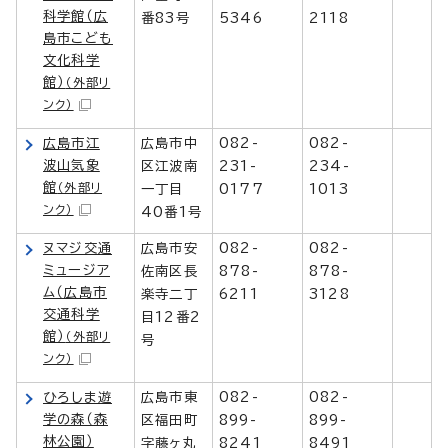
科学館（広
番83号
5346
2118
島市こども
文化科学
館）
（外部リ
ンク）
広島市江
広島市中
082-
082-
波山気象
区江波南
231-
234-
館
（外部リ
一丁目
0177
1013
ンク）
40番1号
ヌマジ交通
広島市安
082-
082-
ミュージア
佐南区長
878-
878-
ム（広島市
楽寺二丁
6211
3128
交通科学
目12番2
館）
（外部リ
号
ンク）
ひろしま遊
広島市東
082-
082-
学の森（森
区福田町
899-
899-
林公園）
字藤ヶ丸
8241
8491