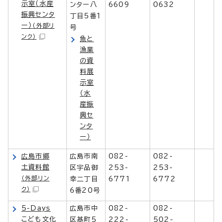
示室（水産
ンター八
6609
0632
振興センタ
丁目5番1
ー）
（外部リ
号
ンク）
魚と
漁業
の資
料展
示室
（水
産振
興セ
ンタ
ー）
広島市郷
広島市南
082-
082-
土資料館
区宇品御
253-
253-
（外部リン
幸二丁目
6771
6772
ク）
6番20号
5-Days
広島市中
082-
082-
こども文化
区基町5
222-
502-