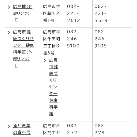
広島城
広島市中
082-
082-
（外
部リンク）
区基町21
221-
221-
番1号
7512
7519
広島市健
広島市中
082-
082-
康づくりセ
区千田町
246-
246-
ンター健康
三丁目8
9100
9109
科学館
（外
番6号
部リンク）
広島
市健
康づ
くり
セン
ター
健康
科学
館
魚と漁業
広島市西
082-
082-
の資料展
区商工セ
277-
278-