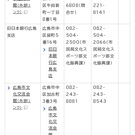
館
（外部リ
区牛田新
6808（問
221-
ンク）
町一丁目
合せ）
8141
8番1号
旧日本銀行広島
広島市中
082-
082-
支店
区袋町5
504-
504-
番16号
2500（市
2066（市
旧日
民局文化ス
民局文化ス
本銀
ポーツ部文
ポーツ部文
行広
化振興課）
化振興課）
島支
店
広島市文
広島市中
082-
082-
化交流会
区加古町
243-
243-
館
（外部リ
3番3号
8881
8543
ンク）
広島
市文
化交
流会
館