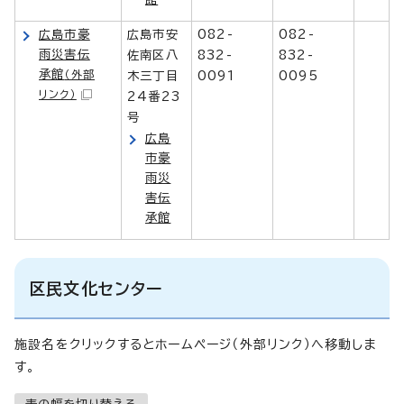
広島市豪
広島市安
082-
082-
雨災害伝
佐南区八
832-
832-
承館
（外部
木三丁目
0091
0095
リンク）
24番23
号
広島
市豪
雨災
害伝
承館
区民文化センター
施設名をクリックするとホームページ（外部リンク）へ移動しま
す。
表の幅を切り替える