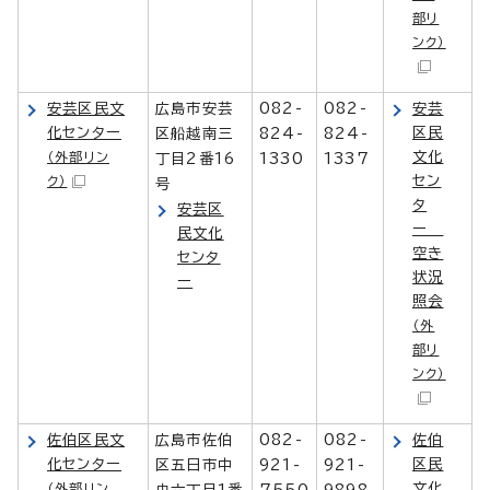
部リ
ンク）
安芸区民文
広島市安芸
082-
082-
安芸
化センター
区民
区船越南三
824-
824-
文化
（外部リン
丁目2番16
1330
1337
セン
ク）
号
タ
安芸区
ー
民文化
空き
センタ
状況
ー
照会
（外
部リ
ンク）
佐伯区民文
広島市佐伯
082-
082-
佐伯
化センター
区民
区五日市中
921-
921-
文化
（外部リン
央六丁目1番
7550
9898