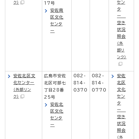
セン
ク）
17号
タ
安佐南
ー
区文化
空き
センタ
状況
ー
照会
（外
部リ
ンク）
安佐北区文
広島市安佐
082-
082-
安佐
化センター
北区
北区可部七
814-
814-
文化
（外部リン
丁目28番
0370
0770
セン
ク）
25号
タ
安佐北
ー
区文化
空き
センタ
状況
ー
照会
（外