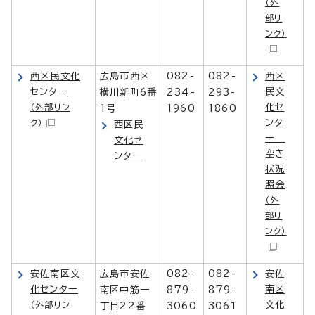
（外
部リ
ンク）
西区民文化
広島市西区
082-
082-
西区
センター
民文
横川新町6番
234-
293-
化セ
（外部リン
1号
1960
1860
ンタ
ク）
西区民
ー
文化セ
空き
ンター
状況
照会
（外
部リ
ンク）
安佐南区文
広島市安佐
082-
082-
安佐
化センター
南区
南区中筋一
879-
879-
文化
（外部リン
丁目22番
3060
3061