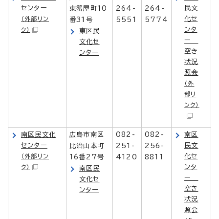
センター
民文
東蟹屋町10
264-
264-
化セ
（外部リン
番31号
5551
5774
ンタ
ク）
東区民
ー
文化セ
空き
ンター
状況
照会
（外
部リ
ンク）
南区民文化
広島市南区
082-
082-
南区
センター
民文
比治山本町
251-
256-
化セ
（外部リン
16番27号
4120
8811
ンタ
ク）
南区民
ー
文化セ
空き
ンター
状況
照会