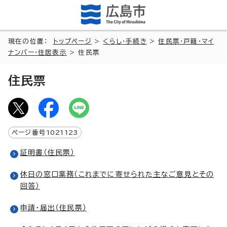
現在の位置：
トップページ
>
くらし・手続き
>
住民票・戸籍・マイ
ナンバー・住居表示
> 住民票
住民票
ページ番号
1021123
証明書（住民票）
休日の窓口業務（これまでに寄せられた主なご意見とその
回答）
申請・届出（住民票）