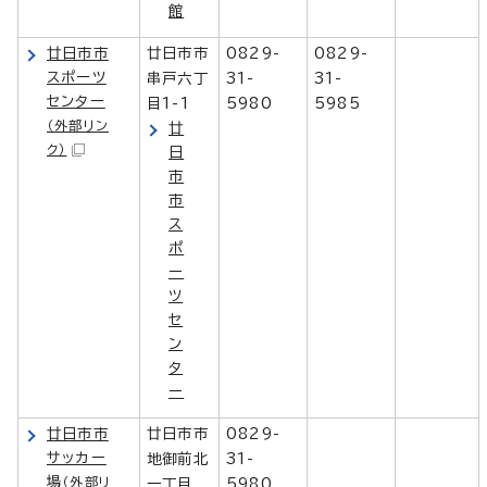
館
廿日市市
廿日市市
0829-
0829-
スポーツ
串戸六丁
31-
31-
センター
目1-1
5980
5985
（外部リン
廿
ク）
日
市
市
ス
ポ
ー
ツ
セ
ン
タ
ー
廿日市市
廿日市市
0829-
サッカー
地御前北
31-
場
（外部リ
一丁目
5980