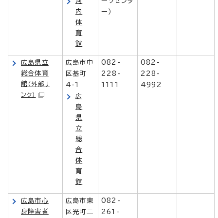
河
ーツセンタ
内
ー）
体
育
館
広島県立
広島市中
082-
082-
総合体育
区基町
228-
228-
館
（外部リ
4-1
1111
4992
ンク）
広
島
県
立
総
合
体
育
館
広島市心
広島市東
082-
身障害者
区光町二
261-