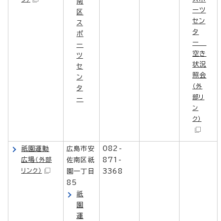
南
ーツ
区
セン
ス
タ
ポ
ー
ー
空き
ツ
状況
セ
照会
ン
（外
タ
部リ
ー
ン
ク）
祇園運動
広島市安
082-
広場
（外部
佐南区祇
871-
リンク）
園一丁目
3368
85
祇
園
運