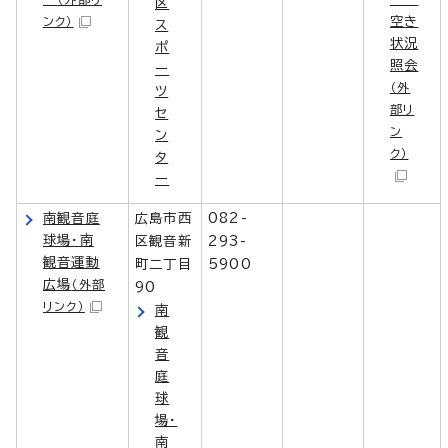
区
空き
ンク）
ス
状況
ポ
照会
ー
（外
ツ
部リ
セ
ン
ン
ク）
タ
ー
南観音庭
広島市西
082-
球場・南
区観音新
293-
観音運動
町二丁目
5900
広場
（外部
90
リンク）
南
観
音
庭
球
場・
南