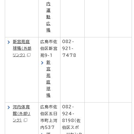
内
運
動
広
場
新宮苑庭
広島市佐
082-
球場
（外部
伯区新宮
921-
リンク）
苑9-1
7478
新
宮
苑
庭
球
場
河内体育
広島市佐
082-
館
（外部リ
伯区五日
924-
ンク）
市町上河
8198（佐
内537
伯区スポ