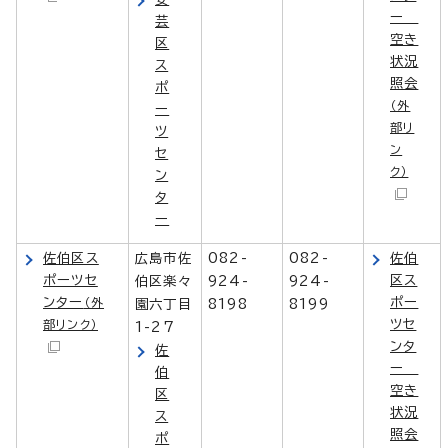
ー
芸
空き
区
状況
ス
照会
ポ
（外
ー
部リ
ツ
ン
セ
ク）
ン
タ
ー
佐伯区ス
広島市佐
082-
082-
佐伯
ポーツセ
区ス
伯区楽々
924-
924-
ンター
ポー
（外
園六丁目
8198
8199
ツセ
部リンク）
1-27
ンタ
佐
ー
伯
空き
区
状況
ス
照会
ポ