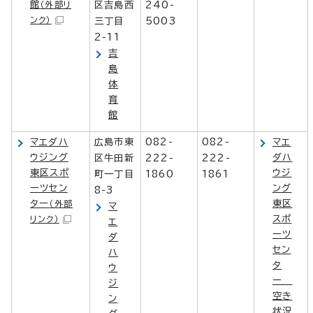
館
（外部リ
区吉島西
240-
ンク）
三丁目
5003
2-11
吉
島
体
育
館
マエダハ
広島市東
082-
082-
マエ
ウジング
ダハ
区牛田新
222-
222-
東区スポ
ウジ
町一丁目
1860
1861
ーツセン
ング
8-3
ター
東区
（外部
マ
スポ
リンク）
エ
ーツ
ダ
セン
ハ
タ
ウ
ー
ジ
空き
ン
状況