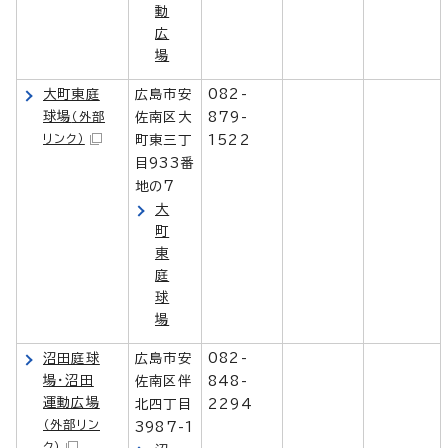
動
広
場
大町東庭
広島市安
082-
球場
（外部
佐南区大
879-
リンク）
町東三丁
1522
目933番
地の7
大
町
東
庭
球
場
沼田庭球
広島市安
082-
場・沼田
佐南区伴
848-
運動広場
北四丁目
2294
（外部リン
3987-1
ク）