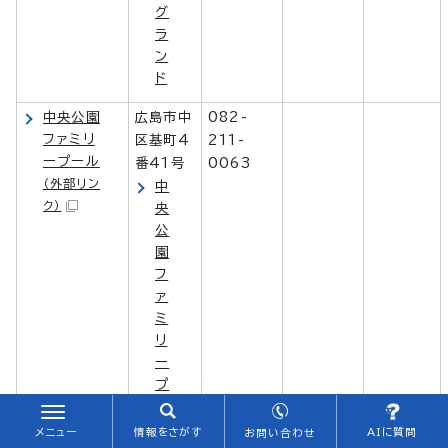
グ
ラ
ン
ド
中央公園
広島市中
082-
ファミリ
区基町4
211-
ープール
番41号
0063
（外部リン
中
ク）
央
公
園
フ
ァ
ミ
リ
ー
プ
ー
ル
メニュー
情報をさがす
AIに質問
お問い合わせ