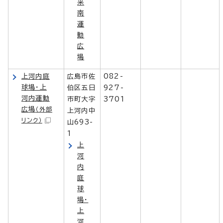
来
南
運
動
広
場
上河内庭
広島市佐
082-
球場・上
伯区五日
927-
河内運動
市町大字
3701
広場
（外部
上河内中
リンク）
山693-
1
上
河
内
庭
球
場・
上
河