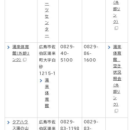
（外
ー
部リ
ツ
ン
セ
ク）
ン
タ
ー
湯来体育
広島市佐
0829-
0829-
湯来
館
体育
（外部リ
伯区湯来
40-
86-
館
ンク）
町大字白
5100
1600
空き
砂
状況
1215-1
照会
湯
（外
来
部リ
体
ン
育
ク）
館
クアハウ
広島市佐
0829-
0829-
ス湯の山
伯区湯来
83-1198
83-