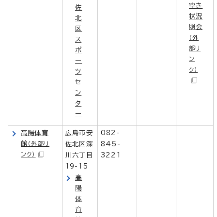
空き
佐
状況
北
照会
区
（外
ス
部リ
ポ
ン
ー
ク）
ツ
セ
ン
タ
ー
高陽体育
広島市安
082-
館
（外部リ
佐北区深
845-
ンク）
川六丁目
3221
19-15
高
陽
体
育