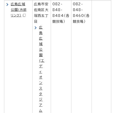
広島広域
広島市安
082-
082-
公園
（外部
佐南区大
848-
848-
リンク）
塚西五丁
8484（各
8460（各
目
競技場）
競技場）
広
島
広
域
公
園
(エ
デ
ィ
オ
ン
ス
タ
ジ
ア
ム