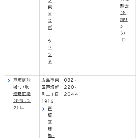
グ
照会
東
（外
区
部リ
ス
ン
ポ
ク）
ー
ツ
セ
ン
タ
ー
戸坂庭球
広島市東
082-
場・戸坂
区戸坂新
220-
運動広場
町三丁目
2044
（外部リン
1916
ク）
戸
坂
庭
球
場・