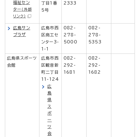
福祉セン
丁目1番
2333
ター
（外部
5号
リンク）
広島サン
広島市西
082-
082-
プラザ
区商工セ
278-
278-
ンター3-
5000
5353
1-1
広島県スポーツ
広島市西
082-
082-
会館
区観音新
292-
292-
町二丁目
1681
1682
11-124
広
島
県
ス
ポ
ー
ツ
会