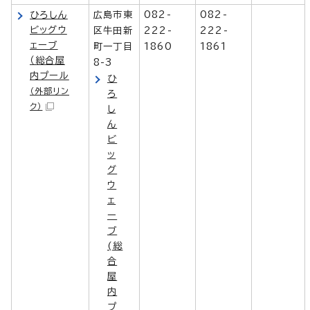
ひろしん
広島市東
082-
082-
ビッグウ
区牛田新
222-
222-
ェーブ
町一丁目
1860
1861
（総合屋
8-3
内プール
ひ
（外部リン
ろ
ク）
し
ん
ビ
ッ
グ
ウ
ェ
ー
ブ
(総
合
屋
内
プ