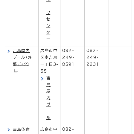
ー
ツ
セ
ン
タ
ー
吉島屋内
広島市中
082-
082-
プール
（外
区南吉島
249-
249-
部リンク）
一丁目3-
8591
2231
55
吉
島
屋
内
プ
ー
ル
吉島体育
広島市中
082-