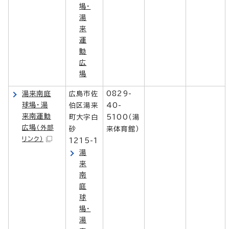
場・
湯
来
運
動
広
場
湯来南庭
広島市佐
0829-
球場・湯
伯区湯来
40-
来南運動
町大字白
5100（湯
広場
（外部
砂
来体育館）
リンク）
1215-1
湯
来
南
庭
球
場・
湯