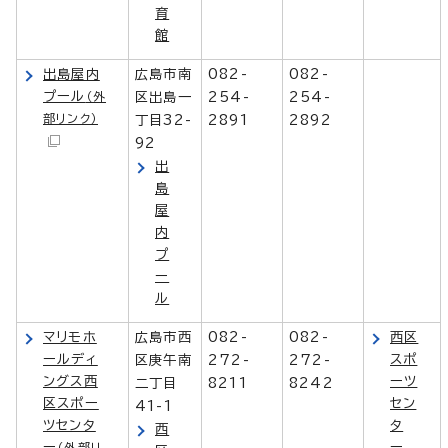
育
館
出島屋内
広島市南
082-
082-
プール
（外
区出島一
254-
254-
部リンク）
丁目32-
2891
2892
92
出
島
屋
内
プ
ー
ル
マリモホ
広島市西
082-
082-
西区
ールディ
スポ
区庚午南
272-
272-
ングス西
ーツ
二丁目
8211
8242
区スポー
セン
41-1
ツセンタ
タ
西
ー
ー
（外部リ