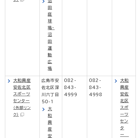
沼
田
庭
球
場・
沼
田
運
動
広
場
大和興産
広島市安
082-
082-
大和
安佐北区
興産
佐北区深
843-
843-
スポーツ
安佐
川六丁目
4999
4998
センター
北区
50-1
スポ
（外部リン
大
ーツ
ク）
和
セン
興
タ
産
ー
安