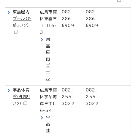
東雲屋内
広島市南
082-
082-
プール
（外
区東雲三
286-
286-
部リンク）
丁目16-
6909
6909
3
東
雲
屋
内
プ
ー
ル
宇品体育
広島市南
082-
082-
館
（外部リ
区宇品海
255-
255-
ンク）
岸三丁目
3022
3022
6-54
宇
品
体