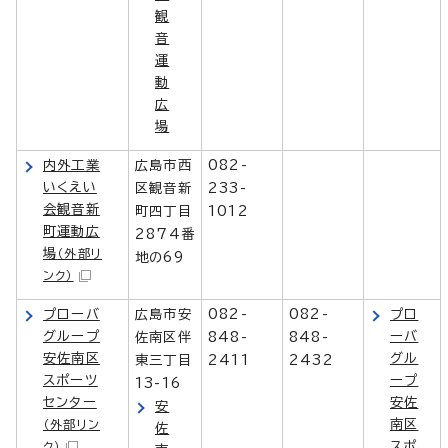
観
音
運
動
広
場
内外工業
広島市西
082-
いくえい
区観音新
233-
会観音新
町四丁目
1012
町運動広
2874番
場
（外部リ
地の69
ンク）
プローバ
広島市安
082-
082-
プロ
グループ
ーバ
佐南区伴
848-
848-
安佐南区
グル
東三丁目
2411
2432
スポーツ
ープ
13-16
センター
安佐
安
南区
（外部リン
佐
スポ
ク）