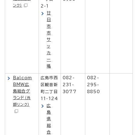
ンク）
2-1
廿
日
市
市
サ
ッ
カ
ー
場
Balcom
広島市西
082-
082-
BMW広
区観音新
231-
295-
島総合グ
町二丁目
3077
8850
ランド
（外
11-124
部リンク）
広
島
県
総
合