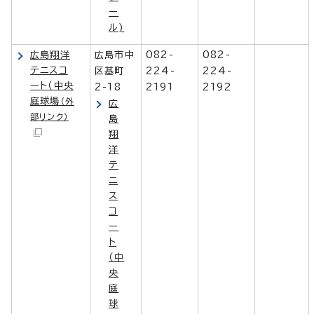
ー
ル)
広島翔洋
広島市中
082-
082-
テニスコ
区基町
224-
224-
ート（中央
2-18
2191
2192
庭球場
（外
広
部リンク）
島
翔
洋
テ
ニ
ス
コ
ー
ト
（中
央
庭
球