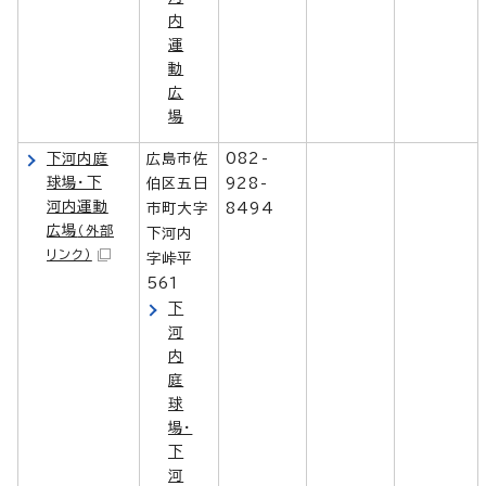
内
運
動
広
場
下河内庭
広島市佐
082-
球場・下
伯区五日
928-
河内運動
市町大字
8494
広場
（外部
下河内
リンク）
字峠平
561
下
河
内
庭
球
場・
下
河