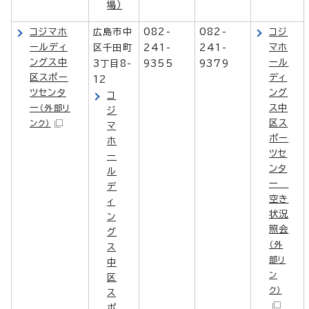
場）
コジマホ
広島市中
082-
082-
コジ
ールディ
マホ
区千田町
241-
241-
ングス中
ール
3丁目8-
9355
9379
区スポー
ディ
12
ツセンタ
ング
コ
ー
ス中
（外部リ
ジ
区ス
ンク）
マ
ポー
ホ
ツセ
ー
ンタ
ル
ー
デ
空き
ィ
状況
ン
照会
グ
（外
ス
部リ
中
ン
区
ク）
ス
ポ