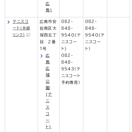
広
島)
テニスコ
広島市安
082-
082-
ート
（外部
佐南区大
848-
848-
リンク）
塚西五丁
9540(テ
9540(テ
目 2番
ニスコー
ニスコー
1号
ト)
ト）
広
082-
島
848-
広
9543（テ
域
ニスコート
公
予約専用）
園
(テ
ニ
ス
コ
ー
ト)