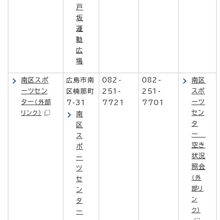
戸
坂
運
動
広
場
南区スポ
広島市南
082-
082-
南区
ーツセン
スポ
区楠那町
251-
251-
ター
ーツ
（外部
7-31
7721
7701
セン
リンク）
南
タ
区
ー
ス
空き
ポ
状況
ー
照会
ツ
（外
セ
部リ
ン
ン
タ
ク）
ー