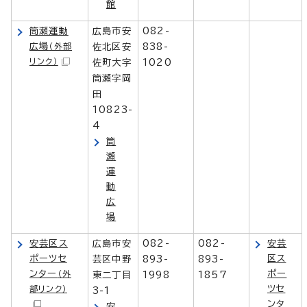
館
筒瀬運動
広島市安
082-
広場
（外部
佐北区安
838-
リンク）
佐町大字
1020
筒瀬字岡
田
10823-
4
筒
瀬
運
動
広
場
安芸区ス
広島市安
082-
082-
安芸
ポーツセ
区ス
芸区中野
893-
893-
ンター
ポー
（外
東二丁目
1998
1857
ツセ
部リンク）
3-1
ンタ
安