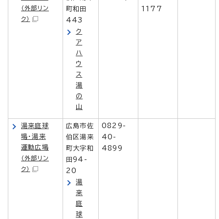
（外部リン
町和田
1177
ク）
443
ク
ア
ハ
ウ
ス
湯
の
山
湯来庭球
広島市佐
0829-
場・湯来
伯区湯来
40-
運動広場
町大字和
4899
（外部リン
田94-
ク）
20
湯
来
庭
球