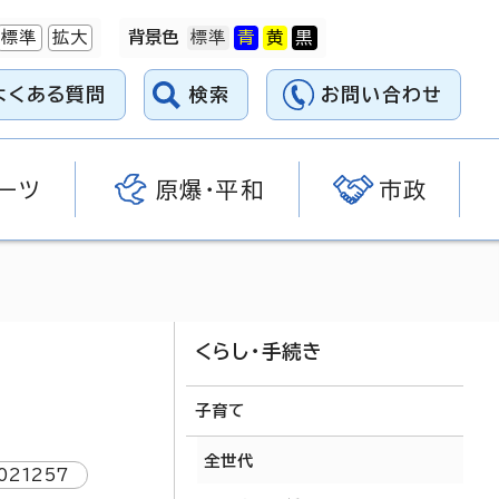
標準
拡大
背景色
よくある質問
検索
お問い合わせ
ーツ
原爆・平和
市政
くらし・手続き
子育て
全世代
021257