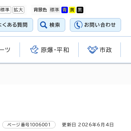
標準
拡大
背景色
よくある質問
検索
お問い合わせ
ーツ
原爆・平和
市政
ページ番号
1006001
更新日
2026
年6月4日