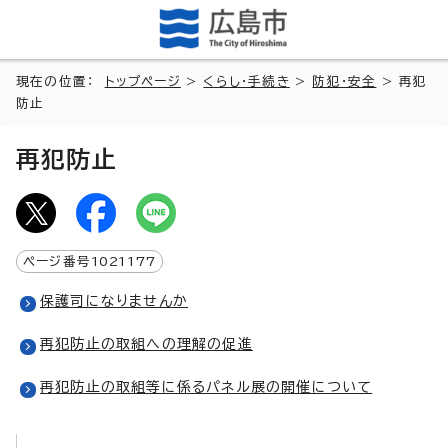
現在の位置：
トップページ
>
くらし・手続き
>
防犯・安全
> 再犯
防止
再犯防止
ページ番号
1021177
保護司になりませんか
再犯防止の取組への理解の促進
再犯防止の取組等に係るパネル展の開催について