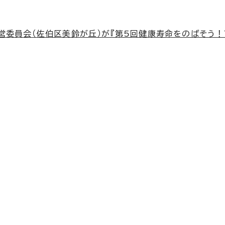
E運営委員会（佐伯区美鈴が丘）が『第5回健康寿命をのばそう！