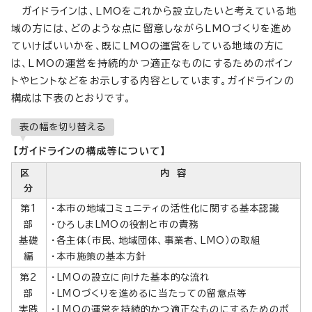
ガイドラインは、LMOをこれから設立したいと考えている地
域の方には、どのような点に留意しながらLMOづくりを進め
ていけばいいかを、既にLMOの運営をしている地域の方に
は、LMOの運営を持続的かつ適正なものにするためのポイン
トやヒントなどをお示しする内容としています。ガイドラインの
構成は下表のとおりです。
表の幅を切り替える
【ガイドラインの構成等について】
区
内 容
分
第1
・本市の地域コミュニティの活性化に関する基本認識
部
・ひろしまLMOの役割と市の責務
基礎
・各主体（市民、地域団体、事業者、LMO）の取組
編
・本市施策の基本方針
第2
・LMOの設立に向けた基本的な流れ
部
・LMOづくりを進めるに当たっての留意点等
実践
・LMOの運営を持続的かつ適正なものにするためのポ