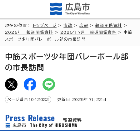
現在の位置：
トップページ
>
市政
>
広報
>
報道関係資料
>
2025年 報道関係資料
>
2025年7月 報道関係資料
> 中筋
スポーツ少年団バレーボール部の市長訪問
中筋スポーツ少年団バレーボール部
の市長訪問
ページ番号
1042083
更新日
2025
年7月
22
日
Press Release
報道資料
The City of HIROSHIMA
広島市