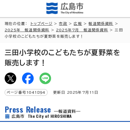
現在の位置：
トップページ
>
市政
>
広報
>
報道関係資料
>
2025年 報道関係資料
>
2025年7月 報道関係資料
> 三田
小学校のこどもたちが夏野菜を販売します！
三田小学校のこどもたちが夏野菜を
販売します！
ページ番号
1041894
更新日
2025
年7月
11
日
Press Release
報道資料
The City of HIROSHIMA
広島市